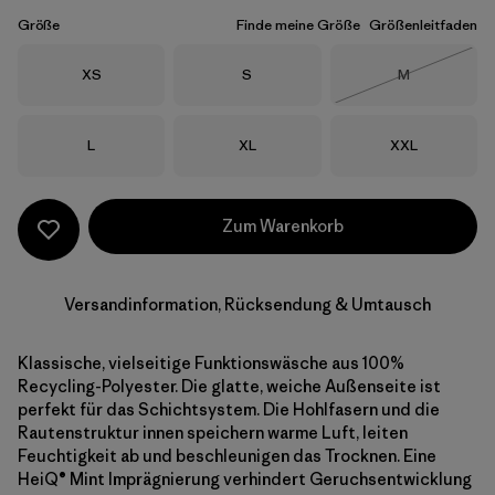
Größe
Finde meine Größe
Größenleitfaden
Größe
Größe
Größe
XS
S
M
Nicht lieferba
Größe
Größe
Größe
L
XL
XXL
Zum Warenkorb
Versandinformation, Rücksendung & Umtausch
Klassische, vielseitige Funktionswäsche aus 100%
Recycling-Polyester. Die glatte, weiche Außenseite ist
perfekt für das Schichtsystem. Die Hohlfasern und die
Rautenstruktur innen speichern warme Luft, leiten
Feuchtigkeit ab und beschleunigen das Trocknen. Eine
HeiQ® Mint Imprägnierung verhindert Geruchsentwicklung