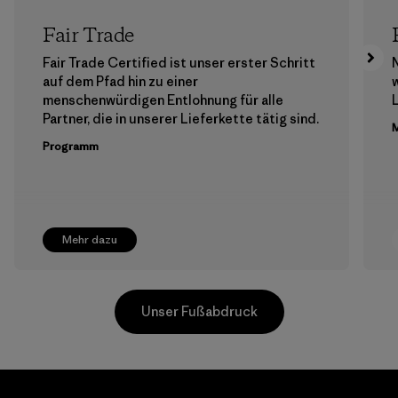
Fair Trade
Fair Trade Certified ist unser erster Schritt
auf dem Pfad hin zu einer
menschenwürdigen Entlohnung für alle
Partner, die in unserer Lieferkette tätig sind.
M
Programm
Mehr dazu
Unser Fußabdruck