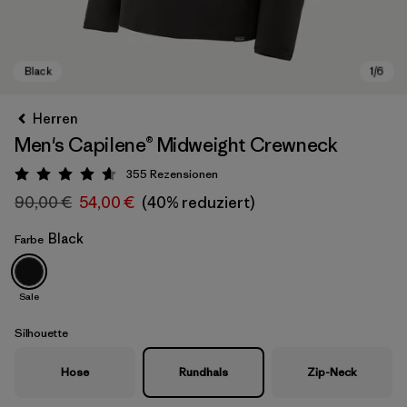
Herren
Men's Capilene® Midweight Crewneck
355
Rezensionen
Bewertung: 4.6 / 5
90,00 €
54,00 €
(40% reduziert)
Black
Farbe
Black
Sale
Silhouette
Hose
Rundhals
Zip-Neck