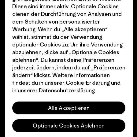
1% For The Planet
Industry program
Diese sind immer aktiv. Optionale Cookies
dienen der Durchführung von Analysen und
Wie wir finanzieren
Affiliate-Programm
dem Schalten von personalisierter
Geschenkgutscheine
Patagonia Deutschland
Werbung. Wenn du „Alle akzeptieren“
Seitenverzeichnis
wählst, stimmst du der Verwendung
Stores in deiner
optionaler Cookies zu. Um ihre Verwendung
Nähe
abzulehnen, klicke auf „Optionale Cookies
ablehnen“. Du kannst deine Präferenzen
jederzeit ändern, indem du auf „Präferenzen
ändern“ klickst. Weitere Informationen
findest du in unserer
Cookie-Erklärung
und
© 2026 Patagonia, Inc. All Rights Reserved.
in unserer
Datenschutzerklärung
.
Alle Akzeptieren
Deutsch
Optionale Cookies Ablehnen