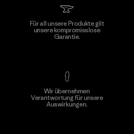
MAS Active (Pvt) Ltd - Sleekline
Für all unsere Produkte gilt
unsere kompromisslose
Factory
Garantie.
Kompromisslose Garantie
Wir übernehmen
Mehr dazu
Verantwortung für unsere
Auswirkungen.
Unser Fußabdruck