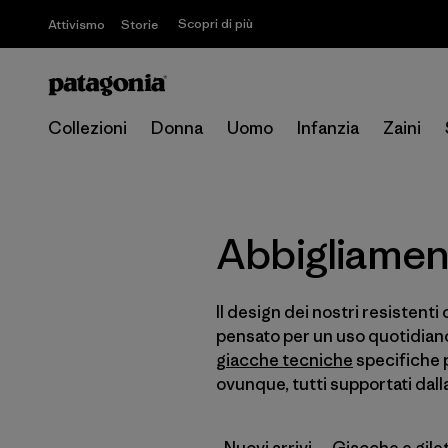
Scopri di più
Attivismo
Storie
Collezioni
Donna
Uomo
Infanzia
Zaini
Abbigliame
Il design dei nostri resistent
pensato per un uso quotidian
giacche tecniche
specifiche 
ovunque, tutti supportati dall