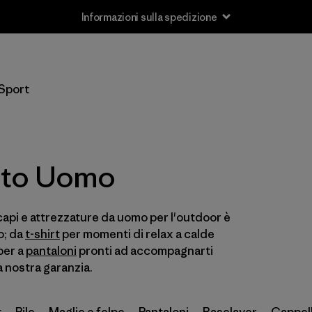
Informazioni sulla spedizione
Filtra per
Taglia
Sport
XXS
(2)
XS
(205)
nto Uomo
S
(262)
M
(252)
i capi e attrezzature da uomo per l'outdoor è
L
o; da
t-shirt
(252)
per momenti di relax a calde
per a
pantaloni
pronti ad accompagnarti
XL
(236)
a nostra garanzia.
XXL
(177)