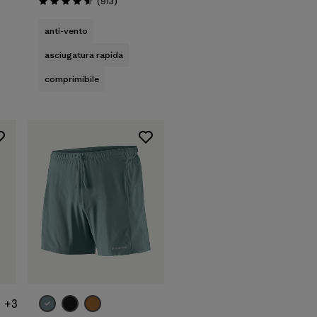
Recensioni
(913
)
Valutazione: 4.6 / 5
anti-vento
asciugatura rapida
comprimibile
+3