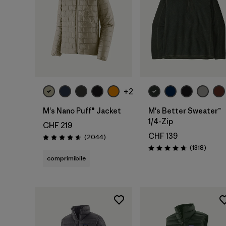
+2
M's Nano Puff® Jacket
M's Better Sweater™
1/4-Zip
CHF 219
CHF 139
Recensioni
(2044
)
Valutazione: 4.6 / 5
Recensi
(1318
)
Valutazione: 4.8 / 5
comprimibile