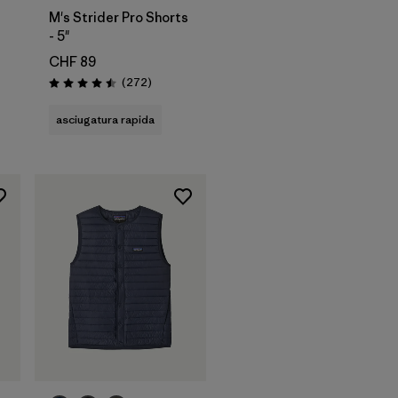
M's Strider Pro Shorts
- 5"
CHF 89
ioni
Recensioni
(272
)
Valutazione: 4.5 / 5
asciugatura rapida