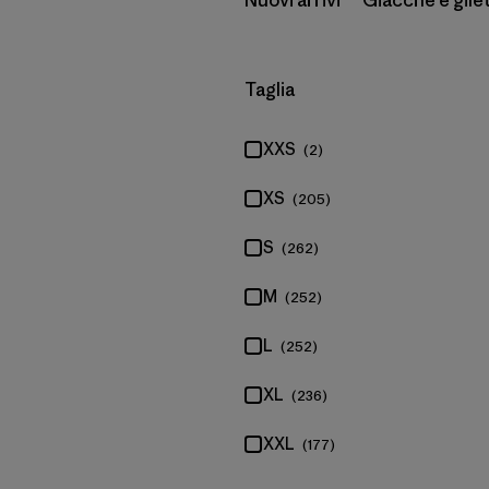
Nuovi arrivi
Giacche e gile
Filtra per
Taglia
XXS
(2)
XS
(205)
S
(262)
M
(252)
L
(252)
XL
(236)
XXL
(177)