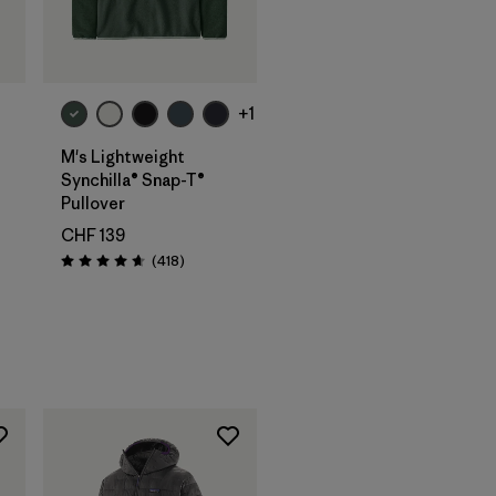
+1
M's Lightweight
Synchilla® Snap-T®
Pullover
ni
CHF 139
Recensioni
(418
)
Valutazione: 4.7 / 5