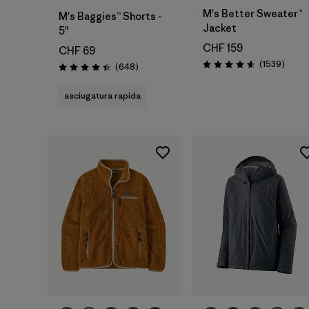
M's Better Sweater™
M's Baggies™ Shorts -
Jacket
5"
CHF 159
CHF 69
Recens
(1539
)
Recensioni
(648
)
Valutazione: 4.6 / 5
Valutazione: 4.4 / 5
asciugatura rapida