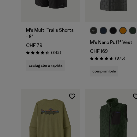
M's Multi Trails Shorts
- 8"
M's Nano Puff® Vest
CHF 79
CHF 169
Recensioni
(342
)
Valutazione: 4.4 / 5
Recens
(875
)
Valutazione: 4.7 / 5
asciugatura rapida
comprimibile