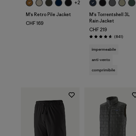
+2
M's Retro Pile Jacket
M's Torrentshell 3L
Rain Jacket
CHF 169
CHF 219
Recensi
(841
)
Valutazione: 4.6 / 5
impermeabile
anti-vento
comprimibile