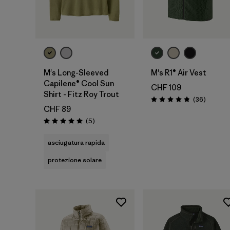
M's Long-Sleeved
M's R1® Air Vest
Capilene® Cool Sun
CHF 109
Shirt - Fitz Roy Trout
Recensio
(36
)
Valutazione: 4.9 / 5
CHF 89
Recensioni
(5
)
Valutazione: 5.0 / 5
asciugatura rapida
protezione solare