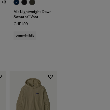
+3
M's Lightweight Down
Sweater™ Vest
CHF 199
oni
comprimibile