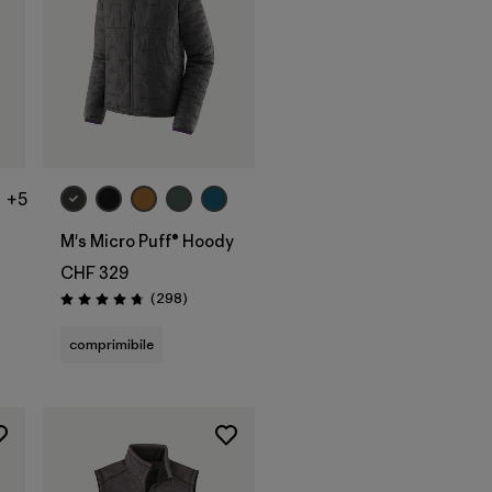
+5
M's Micro Puff® Hoody
CHF 329
Recensioni
(298
)
Valutazione: 4.7 / 5
oni
comprimibile