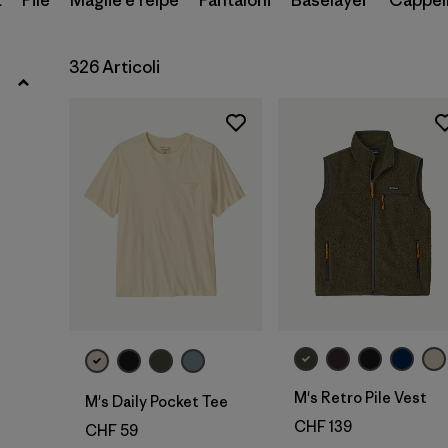
t
Pile
Maglie e felpe
Pantaloni
Baselayer
Cappell
Filtra per
Vestibilità
326 Articoli
Filtra per
Colore
Filtra per
Prezzo
Filtra per
Caratteristiche
Filtra per
Tessuto
M's Retro Pile Vest
M's Daily Pocket Tee
CHF 139
CHF 59