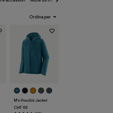
i e accessori
Mute da surf
Waders
M's Houdini Jacket
CHF 119