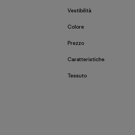
Filtra per
Vestibilità
Filtra per
Colore
Filtra per
Prezzo
Filtra per
Caratteristiche
Filtra per
Tessuto