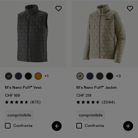
Filtra per
Genere
Filtra per
Prezzo
Filtra per
Vestibilità
Filtra per
Colore
Filtra per
Caratteristiche
+1
+3
M's Nano Puff® Vest
M's Nano Puff® Jacket
Filtra per
Tessuto
CHF 169
CHF 219
Recensioni
Recensioni
(875
)
(2044
)
Filtra per
Valutazione: 4.7 / 5
Valutazione: 4.6 / 5
Sport
comprimibile
comprimibile
Filtra per
Famiglia di prodotti
Confronta
Confronta