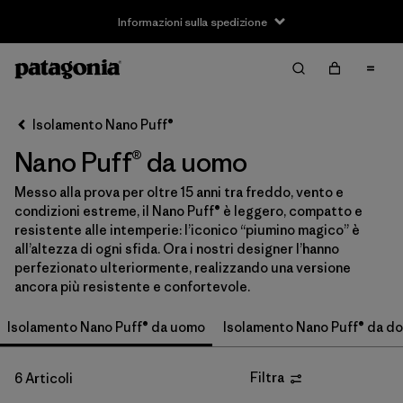
Informazioni sulla spedizione
Filter & Sort
Cancella tutti
Ordina per
Isolamento Nano Puff®
Filtra per
Taglia
Nano Puff® da uomo
XS
(6)
Messo alla prova per oltre 15 anni tra freddo, vento e
condizioni estreme, il Nano Puff® è leggero, compatto e
S
(6)
resistente alle intemperie: l’iconico “piumino magico” è
all’altezza di ogni sfida. Ora i nostri designer l’hanno
M
(6)
perfezionato ulteriormente, realizzando una versione
ancora più resistente e confortevole.
L
(6)
Isolamento Nano Puff® da uomo
Isolamento Nano Puff® da d
XL
(6)
XXL
(5)
Filtra
6 Articoli