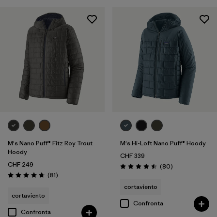
M's Nano Puff® Fitz Roy Trout
M's Hi-Loft Nano Puff® Hoody
Hoody
CHF 339
CHF 249
Recensioni
(80
)
Valutazione: 4.5 / 5
Recensioni
(81
)
Valutazione: 4.7 / 5
cortaviento
cortaviento
Confronta
Confronta