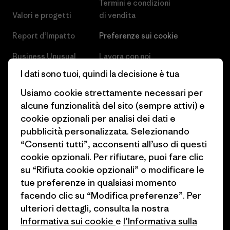
Termini e condizioni
Valori e progetti
di vendita
Report d’Impatto
Preferenze sui cookie
Business Unusual
Lavora con noi
I dati sono tuoi, quindi la decisione è tua
Obiettivi climatici
Stampa e media
Usiamo cookie strettamente necessari per
1% For The Planet
Industry program
alcune funzionalità del sito (sempre attivi) e
cookie opzionali per analisi dei dati e
Come finanziamo
Programma di affiliazione
pubblicità personalizzata. Selezionando
Buoni regalo
Patagonia Svizzera Mappa del
“Consenti tutti”, acconsenti all’uso di questi
sito
cookie opzionali. Per rifiutare, puoi fare clic
Trova un negozio
su “Rifiuta cookie opzionali” o modificare le
tue preferenze in qualsiasi momento
facendo clic su “Modifica preferenze”. Per
ulteriori dettagli, consulta la nostra
Informativa sui cookie
e
l’Informativa sulla
© 2026 Patagonia, Inc. All Rights Reserved.