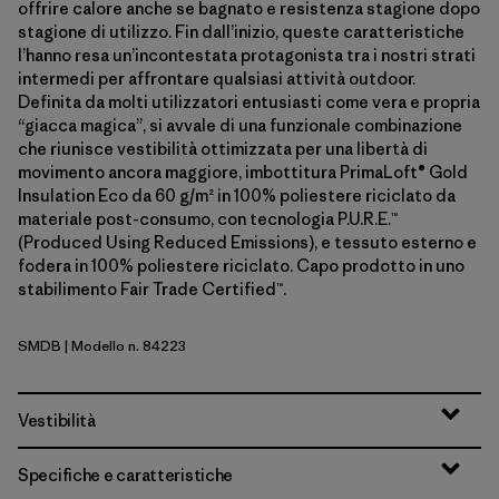
offrire calore anche se bagnato e resistenza stagione dopo
stagione di utilizzo. Fin dall’inizio, queste caratteristiche
l’hanno resa un’incontestata protagonista tra i nostri strati
intermedi per affrontare qualsiasi attività outdoor.
Definita da molti utilizzatori entusiasti come vera e propria
“giacca magica”, si avvale di una funzionale combinazione
che riunisce vestibilità ottimizzata per una libertà di
movimento ancora maggiore, imbottitura PrimaLoft® Gold
Insulation Eco da 60 g/m² in 100% poliestere riciclato da
materiale post-consumo, con tecnologia P.U.R.E.™
(Produced Using Reduced Emissions), e tessuto esterno e
fodera in 100% poliestere riciclato. Capo prodotto in uno
stabilimento Fair Trade Certified™.
SMDB
| Modello n. 84223
Smolder Blue
Vestibilità
Specifiche e caratteristiche