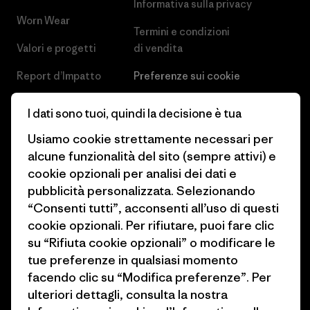
Informativa sulla privacy
Worn Wear
Termini e condizioni
Valori e progetti
di vendita
Report d’Impatto
Preferenze sui cookie
Business Unusual
Lavora con noi
I dati sono tuoi, quindi la decisione è tua
Obiettivi climatici
Stampa e media
Usiamo cookie strettamente necessari per
alcune funzionalità del sito (sempre attivi) e
1% For The Planet
Industry program
cookie opzionali per analisi dei dati e
Come finanziamo
Programma di affiliazione
pubblicità personalizzata. Selezionando
“Consenti tutti”, acconsenti all’uso di questi
Buoni regalo
Patagonia Svizzera Mappa del
cookie opzionali. Per rifiutare, puoi fare clic
sito
su “Rifiuta cookie opzionali” o modificare le
Trova un negozio
tue preferenze in qualsiasi momento
facendo clic su “Modifica preferenze”. Per
ulteriori dettagli, consulta la nostra