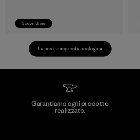
Scopri di più
La nostra impronta ecologica
Kwang Viet Garment Co., Ltd
Garantiamo ogni prodotto
realizzato.
Factory
M
Garanzia Corazzata