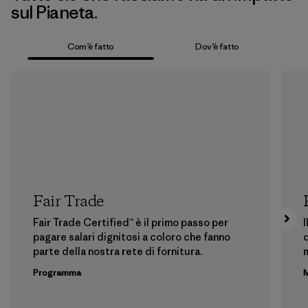
sul Pianeta.
Com’è fatto
Dov’è fatto
Fair Trade
Fair Trade Certified™ è il primo passo per
I
pagare salari dignitosi a coloro che fanno
d
parte della nostra rete di fornitura.
m
Programma
M