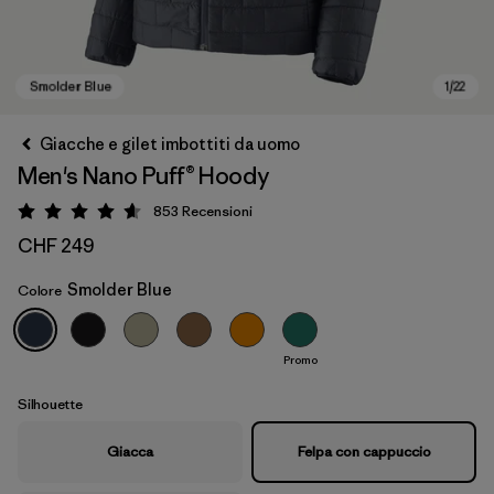
Giacche e gilet imbottiti da uomo
Men's Nano Puff® Hoody
853
Recensioni
Valutazione: 4.6 / 5
CHF 249
Smolder Blue
Colore
Smolder Blue
Promo
Silhouette
Giacca
Felpa con cappuccio