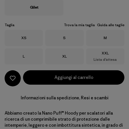
Gilet
Taglia
Trova la mia taglia
Guida alle taglie
Taglia
Taglia
Taglia
XS
S
M
Taglia
XXL
Taglia
Taglia
L
XL
Lista d’attesa
Aggiungi al carrello
Informazioni sulla spedizione, Resi e scambi
Abbiamo creato la Nano Puff® Hoody per scalatori alla
ricerca di un comprimibile strato di protezione dalle
intemperie, leggero e con imbottitura sintetica, in grado di