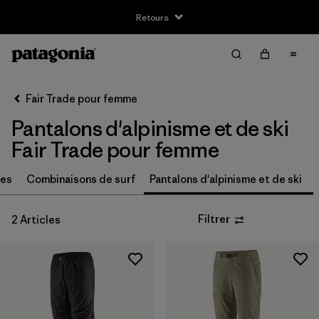
Retours
Filter & Sort
Effacer tout
Trier par
Fair Trade pour femme
Filtrer par
Taille
Pantalons d'alpinisme et de ski
XS
(1)
Fair Trade pour femme
S
(1)
res
Combinaisons de surf
Pantalons d'alpinisme et de ski
M
(1)
Filtrer
2 Articles
L
(1)
XL
(1)
2
(1)