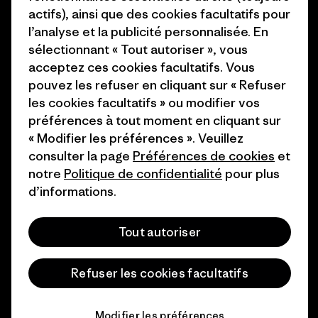
actifs), ainsi que des cookies facultatifs pour
Industry program
Comment nous
l’analyse et la publicité personnalisée. En
finançons
Programme d’affiliation
sélectionnant « Tout autoriser », vous
acceptez ces cookies facultatifs. Vous
Cartes cadeaux
Patagonia Belgique Plan du
pouvez les refuser en cliquant sur « Refuser
site
les cookies facultatifs » ou modifier vos
Nos magasins
préférences à tout moment en cliquant sur
« Modifier les préférences ». Veuillez
consulter la page
Préférences de cookies
et
notre
Politique de confidentialité
pour plus
d’informations.
© 2026 Patagonia, Inc. All Rights Reserved.
Tout autoriser
français
Refuser les cookies facultatifs
Modifier les préférences