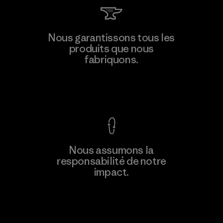
Sport
Filtrer par
Famille de produits
Nous garantissons tous les
produits que nous
fabriquons.
Voir la Garantie Ironclad
Nous assumons la
responsabilité de notre
impact.
Découvrez notre empreinte carbone