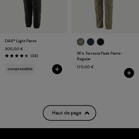
4
(1)
6
(1)
Tout afficher (5)
DAS® Light Pants
Filtrer par
Genre
300,00 €
W's Terravia Peak Pants -
Avis
(34
)
Évaluation: 4.4 / 5
Regular
Filtrer par
Prix
170,00 €
compressible
Filtrer par
Coupe
Filtrer par
Couleur
Filtrer par
Caractéristiques
Haut de page
Filtrer par
Tissu
Filtrer par