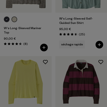
W's Long-Sleeved Self-
Guided Sun Shirt
W's Long-Sleeved Mariner
95,00 €
Top
Avis
(25
)
Évaluation: 4.5 / 5
90,00 €
Avis
(8
)
séchage rapide
Évaluation: 4.5 / 5