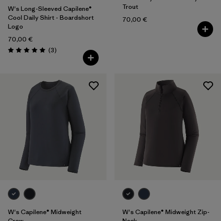
Trout
W's Long-Sleeved Capilene®
Cool Daily Shirt - Boardshort
70,00 €
Logo
70,00 €
Avis
(3
)
Évaluation: 5.0 / 5
W's Capilene® Midweight
W's Capilene® Midweight Zip-
Crew
Neck