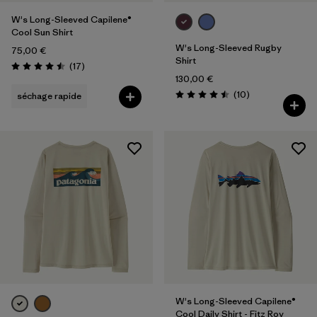
W's Long-Sleeved Capilene®
Cool Sun Shirt
W's Long-Sleeved Rugby
75,00 €
Shirt
Avis
(17
)
Évaluation: 4.5 / 5
130,00 €
Avis
(10
)
séchage rapide
Évaluation: 4.5 / 5
W's Long-Sleeved Capilene®
Cool Daily Shirt - Fitz Roy