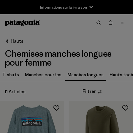
Informations sur la livraison
Filter & Sort
Effacer tout
Trier par
Hauts
Filtrer par
Taille
Chemises manches longues
XS
(10)
pour femme
S
(10)
T-shirts
Manches courtes
Manches longues
Hauts tec
M
(10)
Filtrer
11 Articles
L
(9)
XL
(10)
XXL
(1)