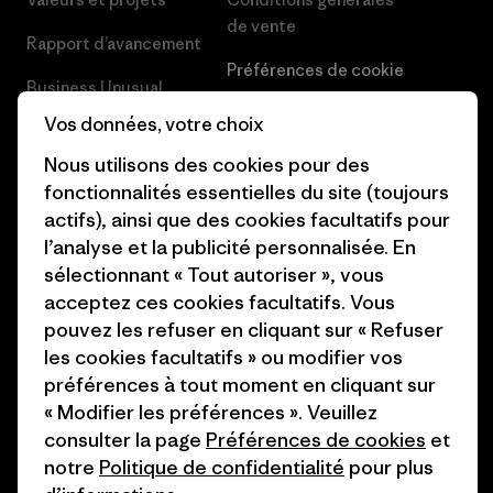
de vente
Rapport d’avancement
Préférences de cookie
Business Unusual
Carrières
Vos données, votre choix
Objectifs climatiques
Presse et media
Nous utilisons des cookies pour des
1% For The Planet
fonctionnalités essentielles du site (toujours
Industry program
actifs), ainsi que des cookies facultatifs pour
Comment nous
l’analyse et la publicité personnalisée. En
finançons
Programme d’affiliation
sélectionnant « Tout autoriser », vous
Cartes cadeaux
Patagonia Belgique Plan du
acceptez ces cookies facultatifs. Vous
site
pouvez les refuser en cliquant sur « Refuser
Nos magasins
les cookies facultatifs » ou modifier vos
préférences à tout moment en cliquant sur
« Modifier les préférences ». Veuillez
consulter la page
Préférences de cookies
et
notre
Politique de confidentialité
pour plus
© 2026 Patagonia, Inc. All Rights Reserved.