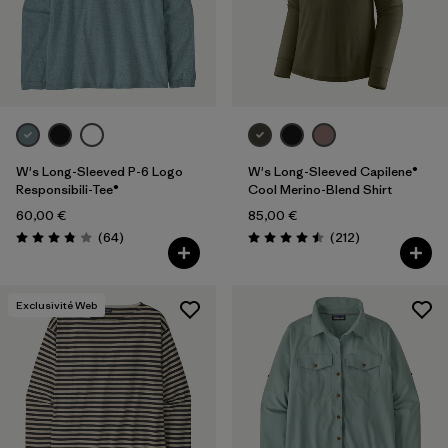
Filtrer par
Famille de produits
Filtrer par
Coupe
Filtrer par
Couleur
W's Long-Sleeved P-6 Logo
W's Long-Sleeved Capilene®
Filtrer par
Prix
Responsibili-Tee®
Cool Merino-Blend Shirt
60,00 €
85,00 €
Avis
Avis
Filtrer par
(64
)
(212
)
Caractéristiques
Évaluation: 3.8 / 5
Évaluation: 4.5 / 5
Filtrer par
Tissu
Exclusivité Web