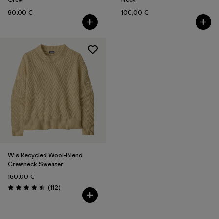
90,00 €
100,00 €
W's Recycled Wool-Blend
Crewneck Sweater
160,00 €
Avis
(112
)
Évaluation: 4.5 / 5