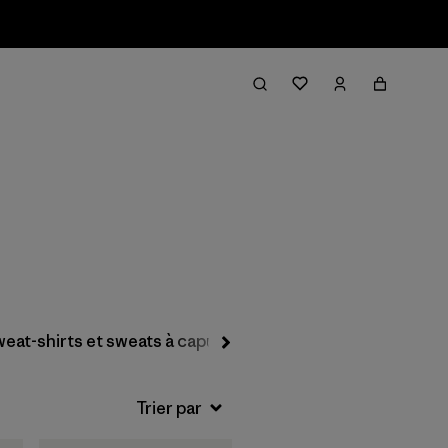
Filter & Sort
eat-shirts et sweats à capuche
Chemises à boutons