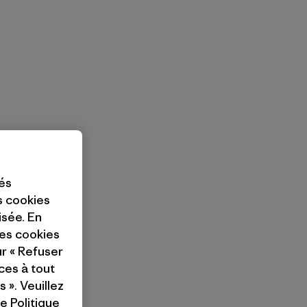
tés
es cookies
isée. En
ces cookies
ur « Refuser
ces à tout
 ». Veuillez
re
Politique