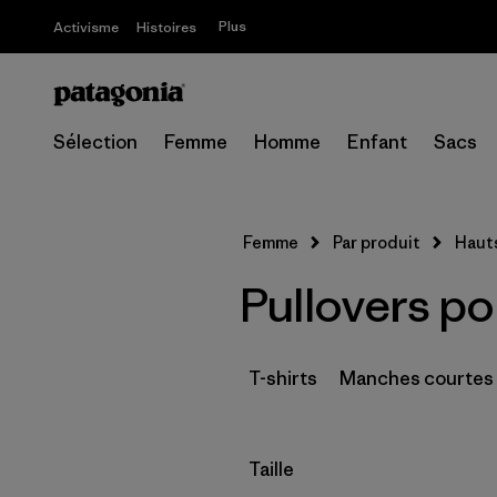
Plus
Activisme
Histoires
Sélection
Femme
Homme
Enfant
Sacs
Femme
Par produit
Haut
Pullovers p
T-shirts
Manches courtes
Filtrer par
Taille