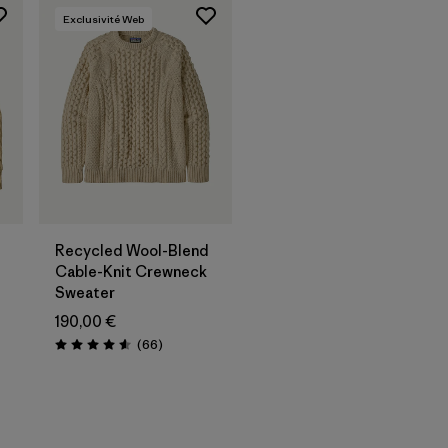
Exclusivité Web
Recycled Wool-Blend
Cable-Knit Crewneck
Sweater
190,00 €
Avis
(66
)
Évaluation: 4.6 / 5