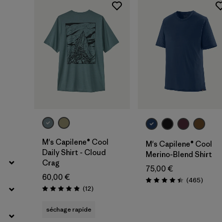
M's Capilene® Cool
M's Capilene® Cool
Daily Shirt - Cloud
Merino-Blend Shirt
Crag
75,00 €
60,00 €
Avis
(465
)
Évaluation: 4.4 / 5
Avis
(12
)
Évaluation: 4.9 / 5
séchage rapide