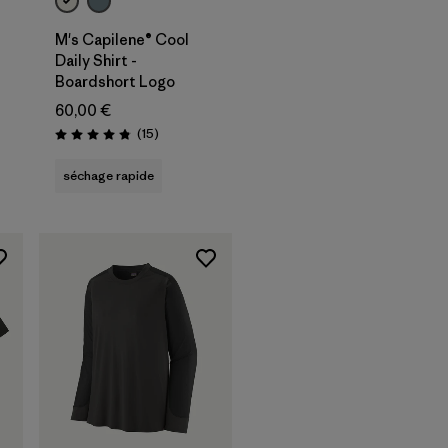
M's Capilene® Cool
Daily Shirt -
Boardshort Logo
60,00 €
Avis
(15
)
Évaluation: 4.8 / 5
séchage rapide