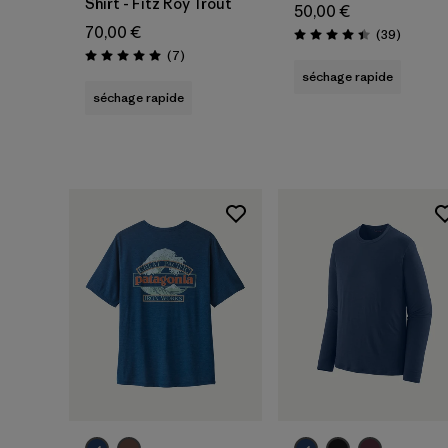
Shirt - Fitz Roy Trout
50,00 €
70,00 €
Avis
(39
)
Évaluation: 4.4 / 5
Avis
(7
)
Évaluation: 5.0 / 5
séchage rapide
séchage rapide