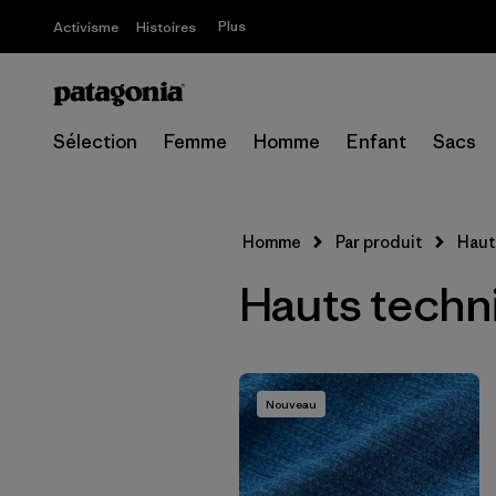
Plus
Activisme
Histoires
Sélection
Femme
Homme
Enfant
Sacs
Homme
Par produit
Haut
Hauts tech
Nouveau