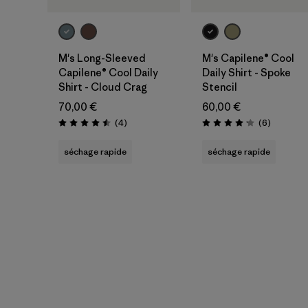
M's Long-Sleeved
M's Capilene® Cool
Capilene® Cool Daily
Daily Shirt - Spoke
Shirt - Cloud Crag
Stencil
70,00 €
60,00 €
Avis
Avis
(4
)
(6
)
Évaluation: 4.5 / 5
Évaluation: 4.2 / 5
séchage rapide
séchage rapide