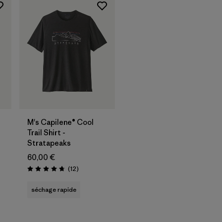
M's Capilene® Cool
Trail Shirt -
Stratapeaks
60,00 €
Avis
(12
)
Évaluation: 4.8 / 5
séchage rapide