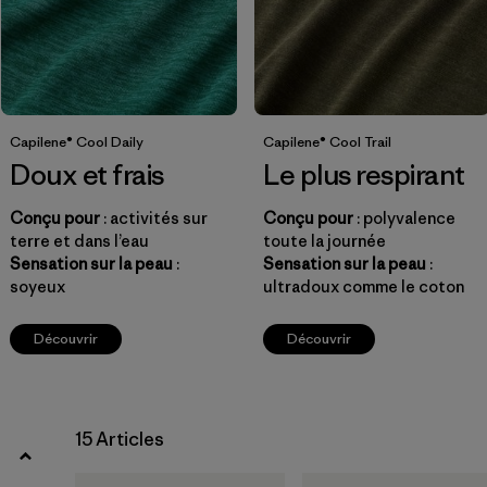
Filtrer par
Coupe
Filtrer par
Prix
Filtrer par
Caractéristiques
Capilene® Cool Daily
Capilene® Cool Trail
Doux et frais
Le plus respirant
Conçu pour
: activités sur
Conçu pour
: polyvalence
terre et dans l’eau
toute la journée
Sensation sur la peau
:
Sensation sur la peau
:
soyeux
ultradoux comme le coton
Découvrir
Découvrir
15 Articles