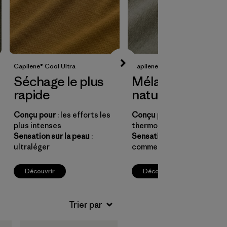
Capilene® Cool UItra
Capilene® Cool Merino Blend
Séchage le plus
Mélange de fibr
rapide
naturelles
Conçu pour
: les efforts les
Conçu pour
:
plus intenses
thermorégulation naturell
Sensation sur la peau
:
Sensation sur la peau
: dou
ultraléger
comme de la laine
Découvrir
Découvrir