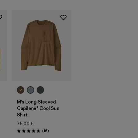
M's Long-Sleeved
Capilene® Cool Sun
Shirt
75,00 €
Avis
(16
)
Évaluation: 4.8 / 5