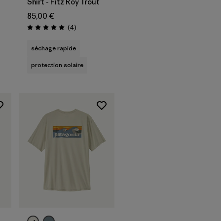
Shirt - Fitz Roy Trout
85,00 €
Avis
(4
)
Évaluation: 5.0 / 5
séchage rapide
protection solaire