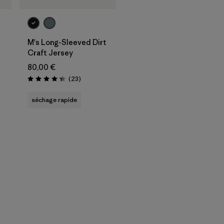
M's Long-Sleeved Dirt
Craft Jersey
80,00 €
Avis
(23
)
Évaluation: 4.3 / 5
séchage rapide