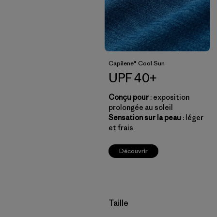
Capilene® Cool Sun
UPF 40+
Conçu pour
: exposition
prolongée au soleil
Sensation sur la peau
: léger
et frais
Découvrir
Filtrer par
Taille