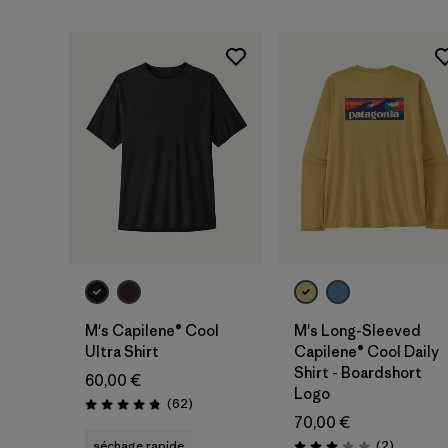
M's Capilene® Cool
M's Long-Sleeved
Ultra Shirt
Capilene® Cool Daily
Shirt - Boardshort
60,00 €
Logo
Avis
(62
)
Évaluation: 4.8 / 5
70,00 €
Avis
séchage rapide
(2
)