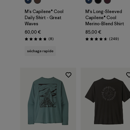
M's Capilene® Cool
M's Long-Sleeved
Daily Shirt - Great
Capilene® Cool
Waves
Merino-Blend Shirt
60,00 €
85,00 €
Avis
Avis
(8
)
(249
)
Évaluation: 4.8 / 5
Évaluation: 4.6 / 5
séchage rapide