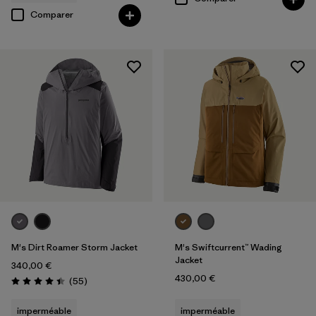
Comparer
M's Dirt Roamer Storm Jacket
M's Swiftcurrent™ Wading
Jacket
340,00 €
430,00 €
Avis
(55
)
Évaluation: 4.4 / 5
imperméable
imperméable