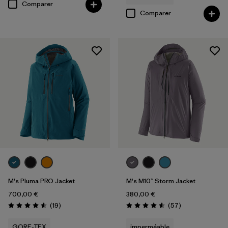
Comparer
Comparer
M's Pluma PRO Jacket
M's M10™ Storm Jacket
700,00 €
380,00 €
Avis
Avis
(19
)
(57
)
Évaluation: 4.6 / 5
Évaluation: 4.6 / 5
GORE-TEX
imperméable