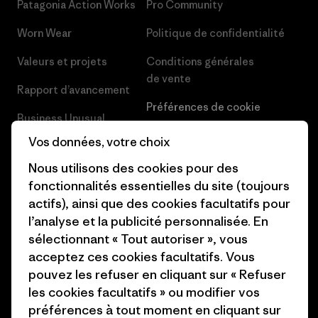
Patagonia Action Works
Pro Community
Worn Wear
Politique de confidentialité
Valeurs et projets
Conditions générales
de vente
Rapport d’avancement
Préférences de cookie
Business Unusual
Carrières
Vos données, votre choix
Objectifs climatiques
Presse et media
Nous utilisons des cookies pour des
1% For The Planet
fonctionnalités essentielles du site (toujours
Industry program
actifs), ainsi que des cookies facultatifs pour
Comment nous
l’analyse et la publicité personnalisée. En
finançons
Programme d’affiliation
sélectionnant « Tout autoriser », vous
Cartes cadeaux
Patagonia Belgique Plan du
acceptez ces cookies facultatifs. Vous
site
pouvez les refuser en cliquant sur « Refuser
Nos magasins
les cookies facultatifs » ou modifier vos
préférences à tout moment en cliquant sur