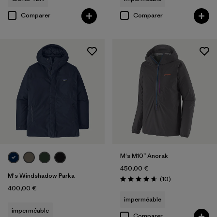
Comparer
Comparer
M's M10™ Anorak
450,00 €
M's Windshadow Parka
Avis
(10
)
Évaluation: 4.7 / 5
400,00 €
imperméable
imperméable
Comparer