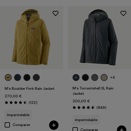
+4
M's Torrentshell 3L Rain
M's Boulder Fork Rain Jacket
Jacket
270,00 €
200,00 €
Avis
(122
)
Évaluation: 4.5 / 5
Avis
(849
)
Évaluation: 4.6 / 5
imperméable
imperméable
Comparer
Comparer