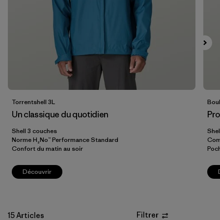
Filtrer par
Coupe
Filtrer par
Couleur
Filtrer par
Prix
Filtrer par
Caractéristiques
Torrentshell 3L
Boul
Un classique du quotidien
Pro
Filtrer par
Tissu
Shell 3 couches
Shel
Norme H₂No™ Performance Standard
Com
Confort du matin au soir
Poch
Découvrir
Filtrer
15 Articles