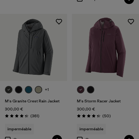
+1
M's Granite Crest Rain Jacket
M's Storm Racer Jacket
300,00 €
300,00 €
Avis
Avis
(361
)
(50
)
Évaluation: 4.3 / 5
Évaluation: 4.3 / 5
imperméable
imperméable