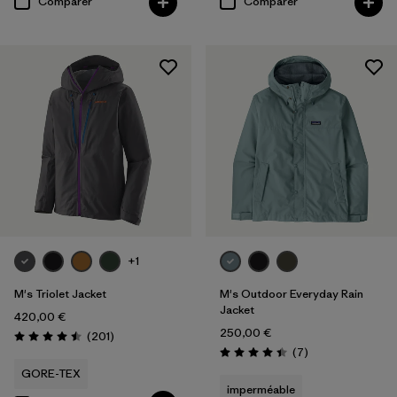
Comparer
Comparer
+1
M's Triolet Jacket
M's Outdoor Everyday Rain
Jacket
420,00 €
250,00 €
Avis
(201
)
Évaluation: 4.5 / 5
Avis
(7
)
Évaluation: 4.4 / 5
GORE-TEX
imperméable