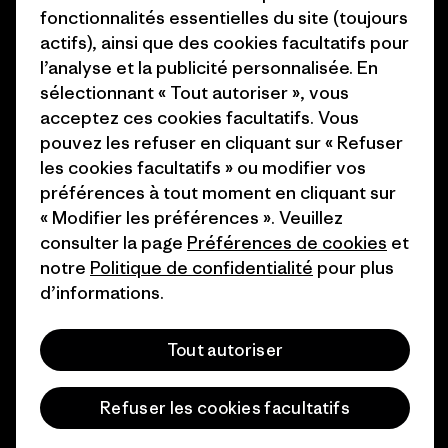
Presse et media
fonctionnalités essentielles du site (toujours
1% For The Planet
actifs), ainsi que des cookies facultatifs pour
Industry program
Comment nous
l’analyse et la publicité personnalisée. En
finançons
Programme d’affiliation
sélectionnant « Tout autoriser », vous
acceptez ces cookies facultatifs. Vous
Cartes cadeaux
Patagonia Belgique Plan du
pouvez les refuser en cliquant sur « Refuser
site
les cookies facultatifs » ou modifier vos
Nos magasins
préférences à tout moment en cliquant sur
« Modifier les préférences ». Veuillez
consulter la page
Préférences de cookies
et
notre
Politique de confidentialité
pour plus
d’informations.
© 2026 Patagonia, Inc. All Rights Reserved.
Tout autoriser
français
Refuser les cookies facultatifs