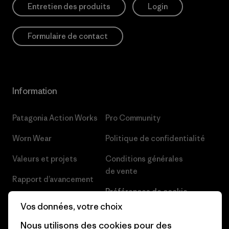
Entretien des produits
Login
Formulaire de contact
Information
Patagonia Action Works
Pro Community
Worn Wear
Politique de confidentialité
Valeurs et projets
Conditions générales
de vente
Rapport d’avancement
Préférences de cookie
Business Unusual
Vos données, votre choix
Carrières
Objectifs climatiques
Nous utilisons des cookies pour des