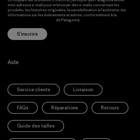
mon adresse e-mail pour m’envoyer des e-mails concernant les
produits, les histoires originales, la sensibilisation à l’activisme, les
informations sur les événements et autres, conformément à la
Politique de confidentialité
de Patagonia.
S’inscrire
Aide
Service clients
Livraison
FAQs
Réparations
Retours
Guide des tailles