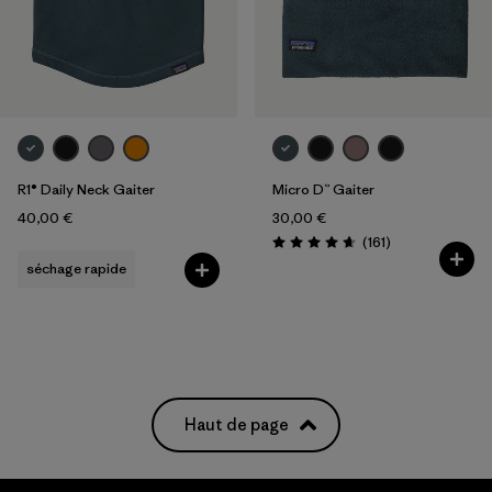
R1® Daily Neck Gaiter
Micro D™ Gaiter
40,00 €
30,00 €
Avis
(161
)
Évaluation: 4.7 / 5
séchage rapide
Haut de page