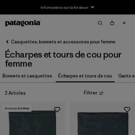
Informations sur la livraison
Filter & Sort
Effacer tout
Trier par
Casquettes, bonnets et accessoires pour femme
Filtrer par
Prix
Écharpes et tours de cou pour
Filtrer par
Caractéristiques
femme
Bonnets et casquettes
Écharpes et tours de cou
Gants e
Filtrer
2 Articles
Exclusivité Web