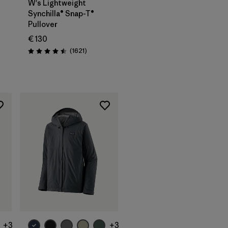
W's Lightweight
Synchilla® Snap-T®
Pullover
€ 130
Avis
(1621
)
Évaluation: 4.5 / 5
+3
+3