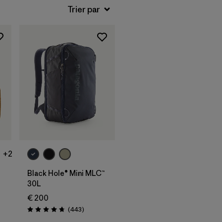
Ajouter au
panier
+2
Black Hole® Mini MLC™
30L
€ 200
Avis
(443
)
Évaluation: 4.7 / 5