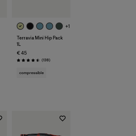
Ajouter au
panier
+1
Terravia Mini Hip Pack
1L
€ 45
Avis
(138
)
Évaluation: 4.5 / 5
compressible