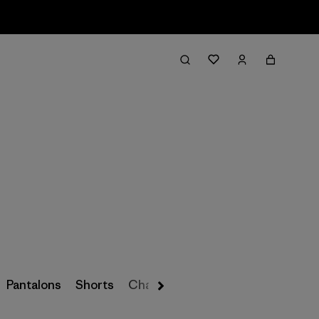
Filter & Sort
Pantalons
Shorts
Chaussettes et sous-vêtements