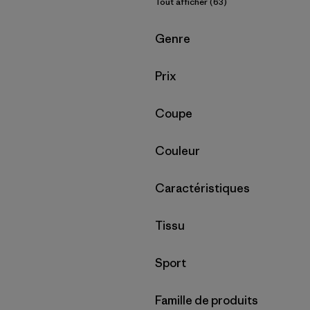
Tout afficher (63)
Filtrer par
Genre
Filtrer par
Prix
Filtrer par
Coupe
Filtrer par
Couleur
Filtrer par
Caractéristiques
Filtrer par
Tissu
Filtrer par
Sport
Filtrer par
Famille de produits