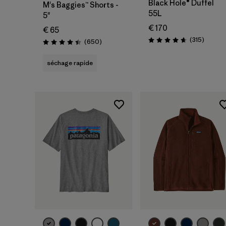
Black Hole® Duffel
M's Baggies™ Shorts -
55L
5"
€ 170
€ 65
Avis
(315
)
Avis
(650
)
Évaluation: 4.7 / 5
Évaluation: 4.4 / 5
séchage rapide