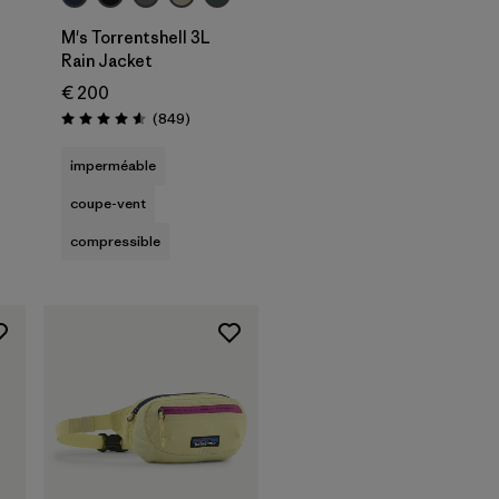
M's Torrentshell 3L
Rain Jacket
€ 200
Avis
(849
)
Évaluation: 4.6 / 5
imperméable
coupe-vent
compressible