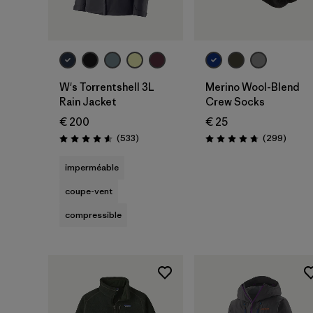
W's Torrentshell 3L
Merino Wool-Blend
Rain Jacket
Crew Socks
€ 200
€ 25
Avis
Avis
(533
)
(299
)
Évaluation: 4.6 / 5
Évaluation: 4.7 / 5
imperméable
coupe-vent
compressible