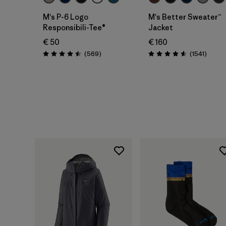
M's P-6 Logo
M's Better Sweater™
Responsibili-Tee®
Jacket
€ 50
€ 160
Avis
Avis
(569
)
(1541
)
Évaluation: 4.5 / 5
Évaluation: 4.6 / 5