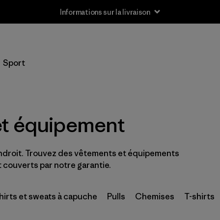
Informations sur la livraison
Filtrer par
Taille
Sport
Nouveau-né
(3)
0-3m
(6)
et équipement
3-6m
(28)
6-12m
(28)
ndroit. Trouvez des vêtements et équipements
12-18m
 couverts par notre garantie.
(25)
12-24m
(5)
irts et sweats à capuche
Pulls
Chemises
T-shirts
2 ans
(25)