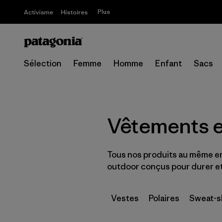
Plus
Activisme
Histoires
Sélection
Femme
Homme
Enfant
Sacs
Vêtements 
Tous nos produits au même e
outdoor conçus pour durer et
Vestes
Polaires
Sweat-sh