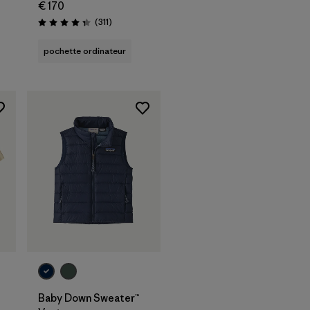
€ 170
Avis
(311
)
Évaluation: 4.3 / 5
pochette ordinateur
Baby Down Sweater™