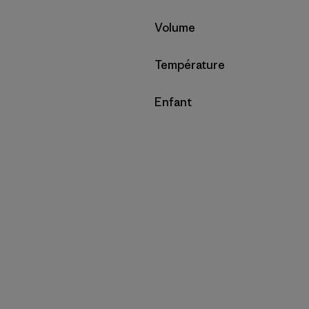
Filtrer par
Volume
Filtrer par
Température
Filtrer par
Enfant