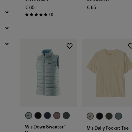
€ 65
€ 65
Avis
(1
)
Évaluation: 5.0 / 5
W's Down Sweater™
M's Daily Pocket Tee