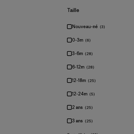
Filtrer par
Taille
Nouveau-né
(3)
0-3m
(6)
3-6m
(28)
6-12m
(28)
12-18m
(25)
12-24m
(5)
2 ans
(25)
3 ans
(25)