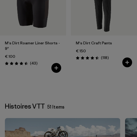
M's Dirt Roamer Liner Shorts -
M's Dirt Craft Pants
9"
€ 150
€ 100
Avis
(118
)
Évaluation: 4.5 / 5
Avis
(43
)
Évaluation: 4.5 / 5
Histoires VTT
51 Items