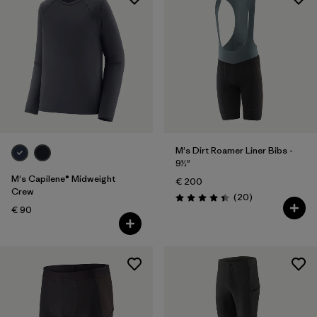
M's Dirt Roamer Liner Bibs -
9½"
M's Capilene® Midweight
€ 200
Crew
Avis
(20
)
Évaluation: 4.4 / 5
€ 90