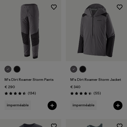
M's Dirt Roamer Storm Pants
M's Dirt Roamer Storm Jacket
€ 290
€ 340
Avis
Avis
(134
)
(55
)
Évaluation: 4.5 / 5
Évaluation: 4.4 / 5
imperméable
imperméable