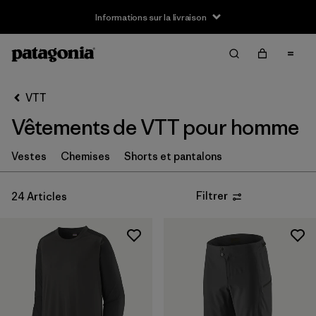
Informations sur la livraison
Filter & Sort
Effacer tout
Trier par
VTT
Filtrer par
Taille
Vêtements de VTT pour homme
XS
(15)
Vestes
Chemises
Shorts et pantalons
S
(18)
Filtrer
24 Articles
M
(17)
L
(16)
XL
(17)
XXL
(14)