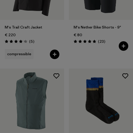
Temps
Filtrer par
Activité
M's Trail Craft Jacket
M's Nether Bike Shorts - 9"
Filtrer par
Caractéristiques
€ 220
€ 80
Avis
Avis
(5
)
(23
)
Évaluation: 4.2 / 5
Évaluation: 4.8 / 5
compressible