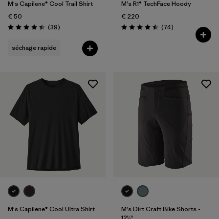
M's Capilene® Cool Trail Shirt
M's R1® TechFace Hoody
€ 50
€ 220
Avis
Avis
(39
)
(74
)
Évaluation: 4.4 / 5
Évaluation: 4.5 / 5
séchage rapide
M's Capilene® Cool Ultra Shirt
M's Dirt Craft Bike Shorts -
12½"