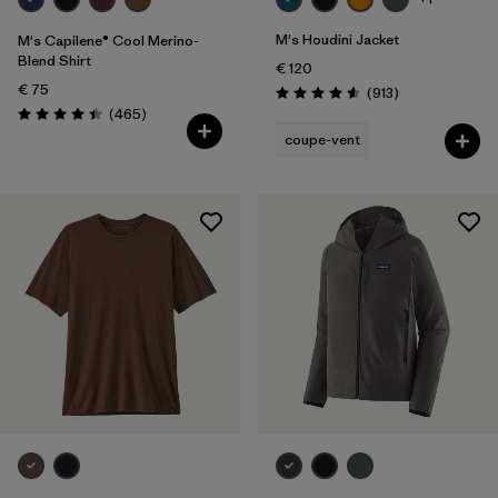
M's Houdini Jacket
M's Capilene® Cool Merino-
Blend Shirt
€ 120
€ 75
Avis
(913
)
Évaluation: 4.6 / 5
Avis
(465
)
Évaluation: 4.4 / 5
coupe-vent