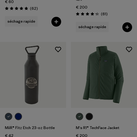
€ 60
€ 200
Avis
(62
)
Évaluation: 4.8 / 5
Avis
(61
)
Évaluation: 4.3 / 5
séchage rapide
séchage rapide
MiiR® Fitz Etch 23-oz Bottle
M's R1® TechFace Jacket
€ 42
€ 200