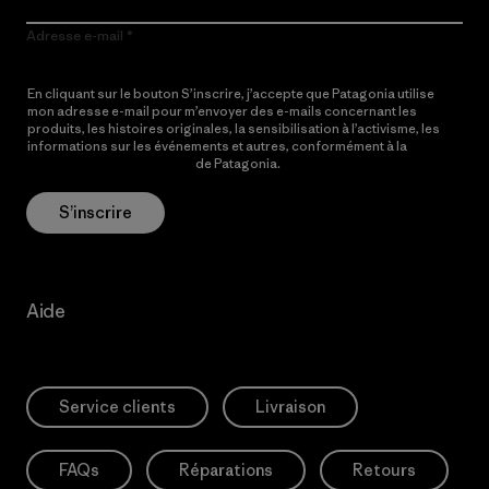
Adresse e-mail
En cliquant sur le bouton S’inscrire, j’accepte que Patagonia utilise
mon adresse e-mail pour m’envoyer des e-mails concernant les
produits, les histoires originales, la sensibilisation à l’activisme, les
informations sur les événements et autres, conformément à la
Politique de confidentialité
de Patagonia.
S’inscrire
Aide
Service clients
Livraison
FAQs
Réparations
Retours