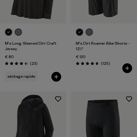
Taille Unique
(1)
28
(3)
Tout afficher (6)
Filtrer par
M's Long-Sleeved Dirt Craft
M's Dirt Roamer Bike Shorts -
Genre
Jersey
12½"
€ 80
€ 130
Filtrer par
Prix
Avis
Avis
(23
)
(125
)
Évaluation: 4.3 / 5
Évaluation: 4.6 / 5
Filtrer par
Coupe
séchage rapide
Filtrer par
Couleur
Filtrer par
Tissu
Filtrer par
Famille de produits
Filtrer par