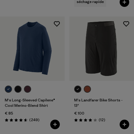
séchage rapide
M's Long-Sleeved Capilene®
M's Landfarer Bike Shorts -
Cool Merino-Blend Shirt
13"
€ 85
€ 100
Avis
Avis
(249
)
(12
)
Évaluation: 4.6 / 5
Évaluation: 4.0 / 5