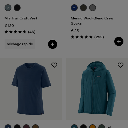
M's Trail Craft Vest
Merino Wool-Blend Crew
Socks
€ 120
€ 25
Avis
(46
)
Évaluation: 4.7 / 5
Avis
(299
)
Évaluation: 4.7 / 5
séchage rapide
+1