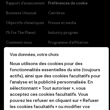
Rapport d’avancement
Préférences de cookie
Business Unusual
Carrières
Objectifs climatiques
Presse et media
1% For The Planet
Industry program
Comment nous
Programme d’affiliation
finançons
Patagonia Luxembourg Plan du
Vos données, votre choix
Cartes cadeaux
site
Nous utilisons des cookies pour des
Nos magasins
fonctionnalités essentielles du site (toujours
actifs), ainsi que des cookies facultatifs pour
l’analyse et la publicité personnalisée. En
sélectionnant « Tout autoriser », vous
acceptez ces cookies facultatifs. Vous
© 2026 Patagonia, Inc. All Rights Reserved.
pouvez les refuser en cliquant sur « Refuser
les cookies facultatifs » ou modifier vos