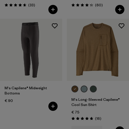
Avis
Avis
(33
)
(60
)
Évaluation: 4.7 / 5
Évaluation: 4.2 / 5
M's Capilene® Midweight
Bottoms
M's Long-Sleeved Capilene®
€ 90
Cool Sun Shirt
€ 75
Avis
(16
)
Évaluation: 4.8 / 5