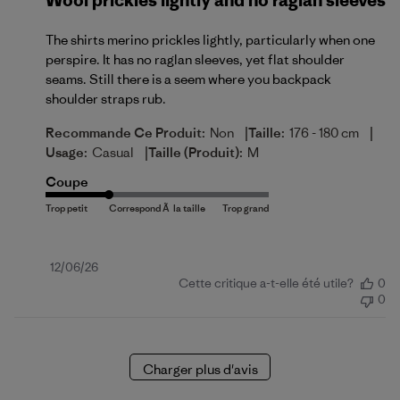
Wool prickles lightly and no raglan sleeves
The shirts merino prickles lightly, particularly when one
perspire. It has no raglan sleeves, yet flat shoulder
seams. Still there is a seem where you backpack
shoulder straps rub.
|
|
Recommande Ce Produit:
Non
Taille:
176 - 180 cm
|
Usage:
Casual
Taille (produit):
M
Coupe
Date
12/06/26
Cette critique a-t-elle été utile?
0
de
0
publication
Charger plus d'avis