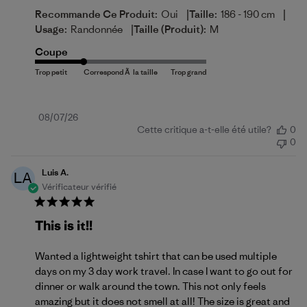
|
|
Recommande Ce Produit:
Oui
Taille:
186 - 190 cm
|
Usage:
Randonnée
Taille (produit):
M
Coupe
Date
08/07/26
Cette critique a-t-elle été utile?
0
de
0
publication
Luis A.
LA
Vérificateur vérifié
This is it!!
Wanted a lightweight tshirt that can be used multiple
days on my 3 day work travel. In case I want to go out for
dinner or walk around the town. This not only feels
amazing but it does not smell at all! The size is great and