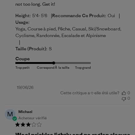
not too long. Get it!
|
|
Height:
5'4- 5'6
Recommande Ce Produit:
Oui
Usage:
Yoga, Course à pied, Pêche, Casual, Ski/Snowboard,
Cyclisme, Randonnée, Escalade et Alpinisme
|
Taille (produit):
S
Coupe
Date
19/06/26
Cette critique a-t-elle été utile?
0
de
0
publication
Michael
M
Acheteur vérifié