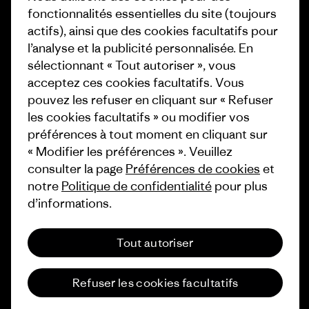
1% For The Planet
fonctionnalités essentielles du site (toujours
Industry program
actifs), ainsi que des cookies facultatifs pour
Comment nous
l’analyse et la publicité personnalisée. En
finançons
Programme d’affiliation
sélectionnant « Tout autoriser », vous
Cartes cadeaux
Patagonia Luxembourg Plan du
acceptez ces cookies facultatifs. Vous
site
pouvez les refuser en cliquant sur « Refuser
Nos magasins
les cookies facultatifs » ou modifier vos
préférences à tout moment en cliquant sur
« Modifier les préférences ». Veuillez
consulter la page
Préférences de cookies
et
notre
Politique de confidentialité
pour plus
© 2026 Patagonia, Inc. All Rights Reserved.
d’informations.
Tout autoriser
français
Refuser les cookies facultatifs