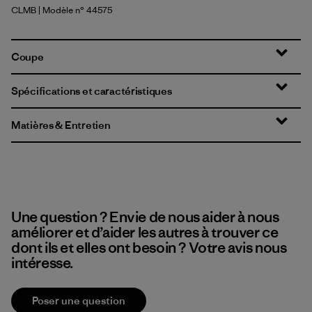
CLMB
| Modèle n° 44575
Clement Blue
Coupe
Spécifications et caractéristiques
Matières & Entretien
Une question ? Envie de nous aider à nous
améliorer et d’aider les autres à trouver ce
dont ils et elles ont besoin ? Votre avis nous
intéresse.
Poser une question