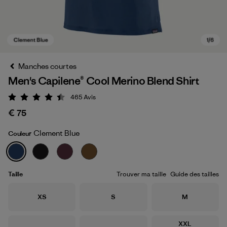
Manches courtes
Men's Capilene® Cool Merino Blend Shirt
465
Avis
Évaluation: 4.4 / 5
€ 75
Clement Blue
Couleur
Clement Blue
Taille
Trouver ma taille
Guide des tailles
Taille
Taille
Taille
XS
S
M
Taille
XXL