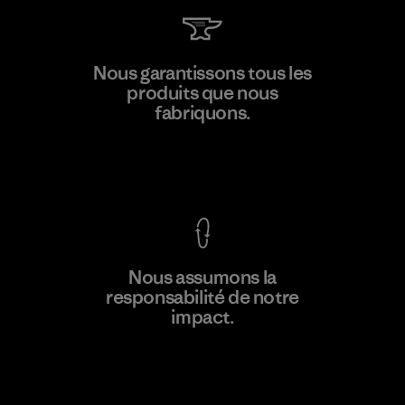
MAS Active (Pvt) Ltd. - Asialine
Nous garantissons tous les
produits que nous
Factory
fabriquons.
Voir la Garantie Ironclad
En savoir
Nous assumons la
plus
responsabilité de notre
impact.
Découvrez notre empreinte carbone