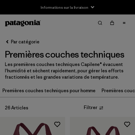
Informations sur la livraison
Filter & Sort
Effacer tout
Trier par
Par catégorie
Filtrer par
Taille
Premières couches techniques
3-6m
(2)
Les premières couches techniques Capilene® évacuent
l'humidité et sèchent rapidement, pour gérer les efforts
6-12m
(2)
fractionnés et les grandes variations de température.
12-18m
(2)
Premières couches techniques pour homme
Premières couc
2 ans
(2)
Filtrer
26 Articles
3 ans
(2)
4 ans
(2)