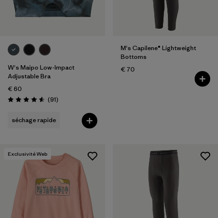
M's Capilene® Lightweight
Bottoms
W's Maipo Low-Impact
€ 70
Adjustable Bra
€ 60
Avis
(91
)
Évaluation: 4.6 / 5
séchage rapide
Exclusivité Web