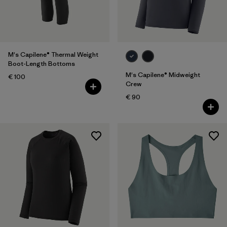
M's Capilene® Thermal Weight
Boot-Length Bottoms
M's Capilene® Midweight
€ 100
Crew
€ 90