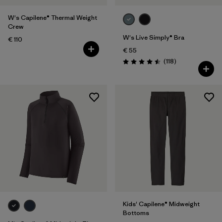
W's Capilene® Thermal Weight
Crew
W's Live Simply® Bra
€ 110
€ 55
Avis
(118
)
Évaluation: 4.5 / 5
Kids' Capilene® Midweight
Bottoms