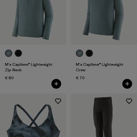
Sport
Filtrer par
Enfant
M's Capilene® Lightweight
M's Capilene® Lightweight
Zip-Neck
Crew
€ 80
€ 70