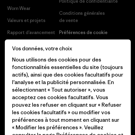
Politique de confidentialité
Worn Wear
Conditions générales
Valeurs et projets
de vente
Rapport d’avancement
Préférences de cookie
Business Unusual
Carrières
Vos données, votre choix
Objectifs climatiques
Presse et media
Nous utilisons des cookies pour des
fonctionnalités essentielles du site (toujours
1% For The Planet
Industry program
actifs), ainsi que des cookies facultatifs pour
Comment nous
Programme d’affiliation
l’analyse et la publicité personnalisée. En
finançons
sélectionnant « Tout autoriser », vous
Patagonia Luxembourg Plan du
acceptez ces cookies facultatifs. Vous
Cartes cadeaux
site
pouvez les refuser en cliquant sur « Refuser
les cookies facultatifs » ou modifier vos
Nos magasins
préférences à tout moment en cliquant sur
« Modifier les préférences ». Veuillez
consulter la page
Préférences de cookies
et