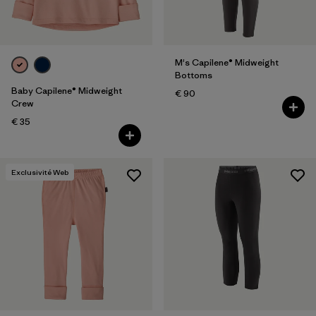
M's Capilene® Midweight
Bottoms
Baby Capilene® Midweight
€ 90
Crew
€ 35
Exclusivité Web