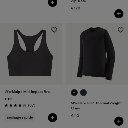
Zip-Neck
€ 120
W's Maipo Mid-Impact Bra
€ 65
M's Capilene® Thermal Weight
Avis
(67
)
Évaluation: 4.3 / 5
Crew
€ 110
séchage rapide