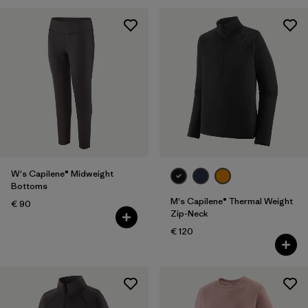
W's Capilene® Midweight
Bottoms
M's Capilene® Thermal Weight
€ 90
Zip-Neck
€ 120