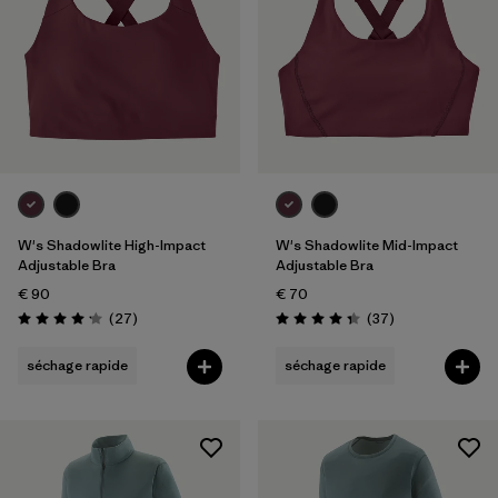
5 ans
(2)
XS
(22)
Tout afficher (5)
Filtrer par
Genre
Filtrer par
Prix
W's Shadowlite High-Impact
W's Shadowlite Mid-Impact
Adjustable Bra
Adjustable Bra
Filtrer par
Coupe
€ 90
€ 70
Avis
Avis
(27
)
(37
)
Filtrer par
Évaluation: 4.2 / 5
Évaluation: 4.4 / 5
Couleur
séchage rapide
séchage rapide
Filtrer par
Caractéristiques
Filtrer par
Tissu
Filtrer par