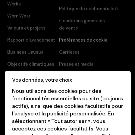
Works
Politique de confidentialité
Worn Wear
Conditions générales
Valeurs et projets
de vente
Rapport d’avancement
Préférences de cookie
Business Unusual
Carrières
Objectifs climatiques
Presse et media
1% For The Planet
Industry program
Vos données, votre choix
Comment nous
Programme d’affiliation
Nous utilisons des cookies pour des
finançons
fonctionnalités essentielles du site (toujours
Patagonia Luxembourg Plan du
actifs), ainsi que des cookies facultatifs pour
Cartes cadeaux
site
l’analyse et la publicité personnalisée. En
Nos magasins
sélectionnant « Tout autoriser », vous
acceptez ces cookies facultatifs. Vous