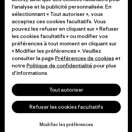
Comment nous
Programme d’affiliation
l’analyse et la publicité personnalisée. En
finançons
sélectionnant « Tout autoriser », vous
Patagonia Luxembourg Plan du
acceptez ces cookies facultatifs. Vous
Cartes cadeaux
site
pouvez les refuser en cliquant sur « Refuser
les cookies facultatifs » ou modifier vos
Nos magasins
préférences à tout moment en cliquant sur
« Modifier les préférences ». Veuillez
consulter la page
Préférences de cookies
et
notre
Politique de confidentialité
pour plus
d’informations.
© 2026 Patagonia, Inc. All Rights Reserved.
Tout autoriser
français
Refuser les cookies facultatifs
Modifier les préférences