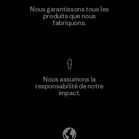
CKT Apparel (Pvt) Ltd. -
Nous garantissons tous les
Agalawatte
produits que nous
fabriquons.
Factory
Voir la Garantie Ironclad
En savoir
Nous assumons la
plus
responsabilité de notre
impact.
Découvrez notre empreinte carbone