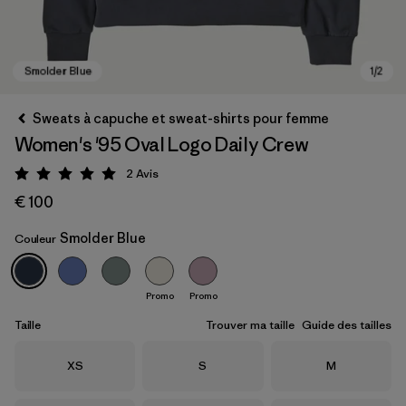
Sweats à capuche et sweat-shirts pour femme
Women's '95 Oval Logo Daily Crew
2
Avis
Évaluation: 5 / 5
€ 100
Smolder Blue
Couleur
Smolder Blue
Promo
Promo
Taille
Trouver ma taille
Guide des tailles
Taille
Taille
Taille
XS
S
M