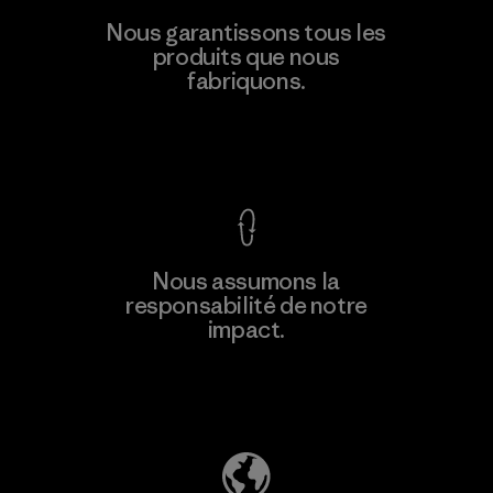
CKT Apparel (Pvt) Ltd. -
Nous garantissons tous les
Agalawatte
produits que nous
fabriquons.
Factory
Voir la Garantie Ironclad
En savoir
Nous assumons la
plus
responsabilité de notre
impact.
Découvrez notre empreinte carbone