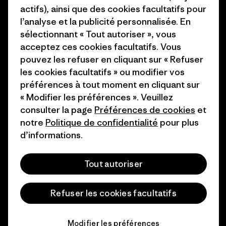
actifs), ainsi que des cookies facultatifs pour
Comment nous
Programme d’affiliation
l’analyse et la publicité personnalisée. En
finançons
Patagonia Luxembourg Plan du
sélectionnant « Tout autoriser », vous
Cartes cadeaux
site
acceptez ces cookies facultatifs. Vous
pouvez les refuser en cliquant sur « Refuser
Nos magasins
les cookies facultatifs » ou modifier vos
préférences à tout moment en cliquant sur
« Modifier les préférences ». Veuillez
consulter la page
Préférences de cookies
et
notre
Politique de confidentialité
pour plus
© 2026 Patagonia, Inc. All Rights Reserved.
d’informations.
Tout autoriser
français
Refuser les cookies facultatifs
Modifier les préférences