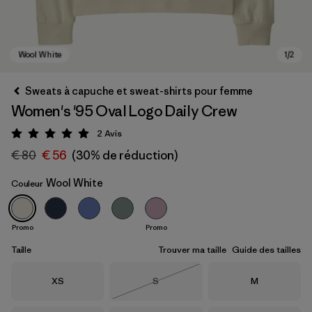
Sweats à capuche et sweat-shirts pour femme
Women's '95 Oval Logo Daily Crew
2
Avis
Évaluation: 5 / 5
€ 80
€ 56
(30% de réduction)
Wool White
Couleur
Wool White
Promo
Promo
Taille
Trouver ma taille
Guide des tailles
Taille
Taille
Taille
XS
S
M
Épuisé