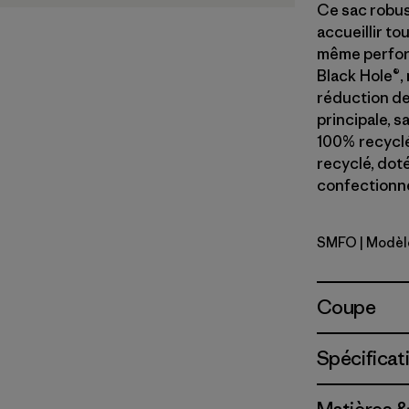
Ce sac robus
accueillir tou
même perfor
Black Hole®,
réduction de
principale, s
100% recyclée
recyclé, dot
confectionné 
SMFO
| Modèl
Smolder B
Coupe
Spécificat