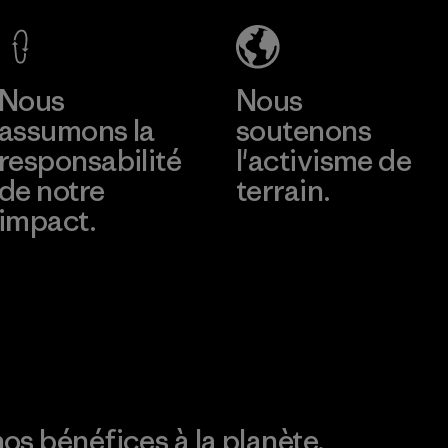
Material-supplier
En savoir plus
En savoir plus
Nous
Nous
assumons la
soutenons
responsabilité
l'activisme de
de notre
terrain.
impact.
Consulter Patagonia
Action Works
Découvrez notre
empreinte carbone
os bénéfices à la planète.