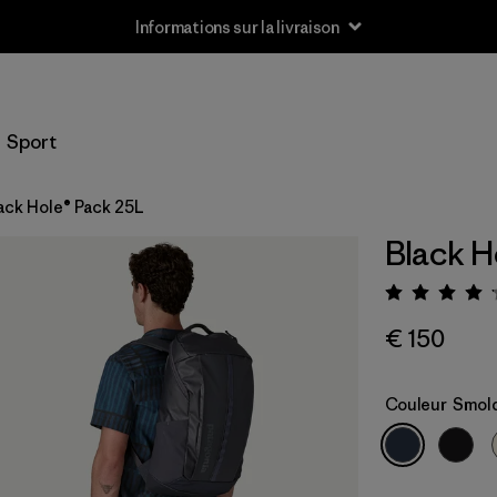
Informations sur la livraison
Sport
ack Hole® Pack 25L
Black H
Évalua
€ 150
Couleur
Smold