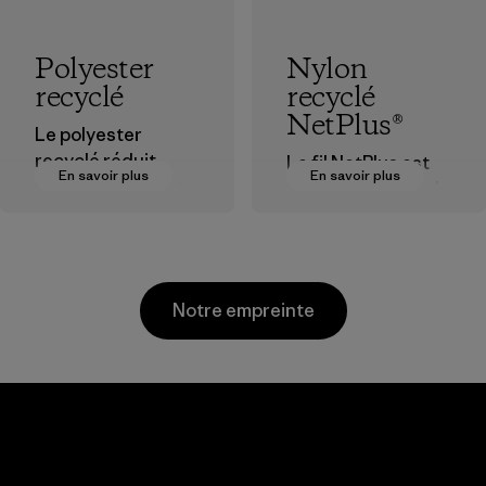
Polyester
Nylon
recyclé
recyclé
NetPlus®
Le polyester
recyclé réduit
Le fil NetPlus est
En savoir plus
En savoir plus
notre dépendance
fabriqué à partir de
aux matières
filets de pêche
dérivées du
usagés, récupérés
pétrole.
auprès de
communautés de
Matières
Notre empreinte
pêcheurs en
Amérique du Sud.
Matières
Kanaan Bao
Li Peng
Loc Co., Ltd.
Enterprise
Co., Ltd.
Factory