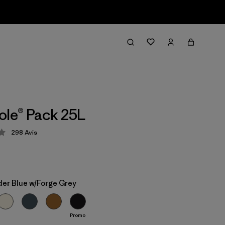
ole® Pack 25L
298
Avis
tion: 4.2 / 5
er Blue w/Forge Grey
Promo