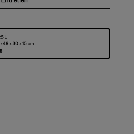
 Entretien
25 L
: 48 x 30 x 15 cm
 g