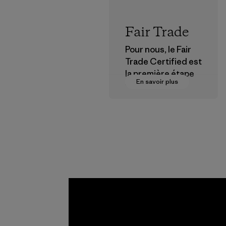
Fair Trade
Pour nous, le Fair
Trade Certified est
la première étape
En savoir plus
vers des
rémunérations plus
justes pour nos
partenaires dans la
chaîne
d'approvisionneme
nt.
Programme