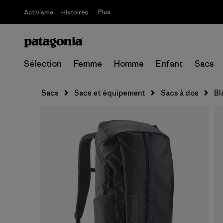
Plus
Activisme
Histoires
Sélection
Femme
Homme
Enfant
Sacs
Sacs
Sacs et équipement
Sacs à dos
Bl