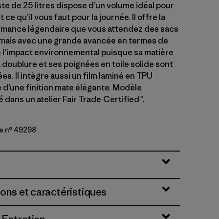
te de 25 litres dispose d’un volume idéal pour
t ce qu’il vous faut pour la journée. Il offre la
mance légendaire que vous attendez des sacs
 mais avec une grande avancée en termes de
 l’impact environnemental puisque sa matière
a doublure et ses poignées en toile solide sont
s. Il intègre aussi un film laminé en TPU
é d’une finition mate élégante. Modèle
dans un atelier Fair Trade Certified™.
e n° 49298
lue w/Forge Grey
ions et caractéristiques