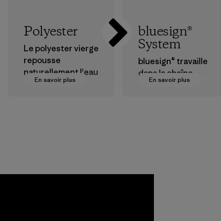
Polyester
bluesign®
System
Le polyester vierge
repousse
bluesign® travaille
naturellement l'eau
dans la chaîne
En savoir plus
En savoir plus
et est très
d’approvisionneme
performant en
nt textile pour
extérieur.
certifier que les
produits
Matières
chimiques, les
procédés, les
matières et les
produits sont sûrs
pour
l'environnement,
les ouvriers et les
consommateurs.