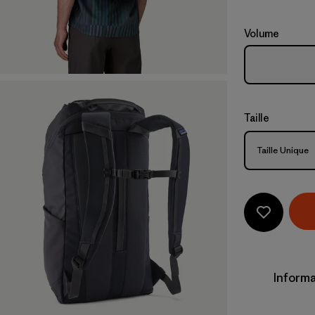
Volume
Taille
Taille
Taille Unique
Informa