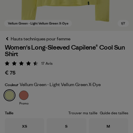
Hauts techniques pour femme
Women's Long-Sleeved Capilene® Cool Sun
Shirt
17
Avis
Évaluation: 4.5 / 5
€ 75
Vellum Green - Light Vellum Green X-Dye
Couleur
Vellum Green - Light Vellum Green X-Dye
Promo
Taille
Trouver ma taille
Guide des tailles
Taille
Taille
Taille
XS
S
M