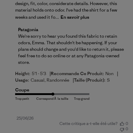
design, fit, color, considerate details. However, this
material holds onto odor. I've had the shirt for a few
weeks and used it fo...
En savoir plus
Commentaires du propriétaire du magasin sur l'exam
Patagonia
We're sorry to hear you found this fabric to retain 
odors, Emma. That shouldn't be happening. If your 
plans should change and you'd like to return it, please 
feel free to do so 
online
 or at any Patagonia-owned 
store.
|
|
Height:
5'1 - 5'3
Recommande Ce Produit:
Non
|
Usage:
Casual, Randonnée
Taille (produit):
S
Coupe
Date
25/06/26
Cette critique a-t-elle été utile?
0
de
0
publication