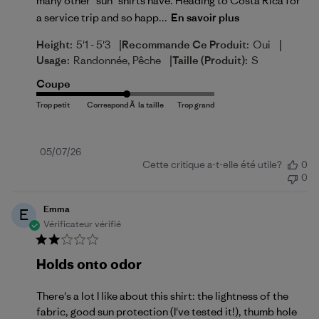
many other "sun" shirts have. Heading to Costa Rica for
a service trip and so happ...
En savoir plus
|
|
Height:
5'1 - 5'3
Recommande Ce Produit:
Oui
|
Usage:
Randonnée, Pêche
Taille (produit):
S
Coupe
Date
05/07/26
Cette critique a-t-elle été utile?
0
de
0
publication
Emma
E
Vérificateur vérifié
Holds onto odor
There's a lot I like about this shirt: the lightness of the
fabric, good sun protection (I've tested it!), thumb hole