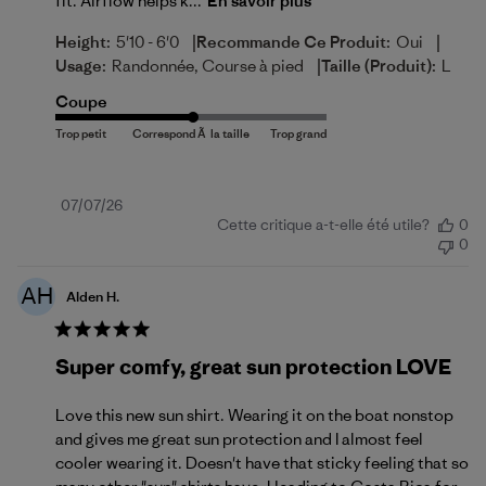
fit. Airflow helps k...
En savoir plus
|
|
Height:
5'10 - 6'0
Recommande Ce Produit:
Oui
|
Usage:
Randonnée, Course à pied
Taille (produit):
L
Coupe
Date
07/07/26
Cette critique a-t-elle été utile?
0
de
0
publication
AH
Alden H.
Super comfy, great sun protection LOVE
Love this new sun shirt. Wearing it on the boat nonstop
and gives me great sun protection and I almost feel
cooler wearing it. Doesn't have that sticky feeling that so