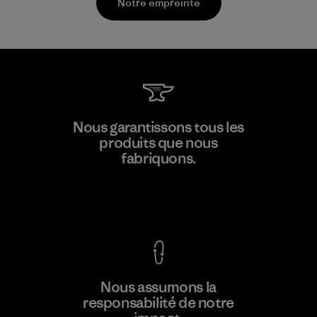
Notre empreinte
Teijin Frontier Co., Ltd.
Nous garantissons tous les
produits que nous
Material-supplier
F
fabriquons.
Voir la Garantie Ironclad
En savoir
Nous assumons la
plus
responsabilité de notre