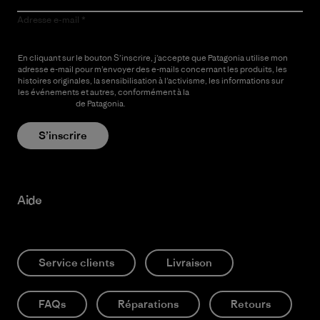
Adresse e-mail
En cliquant sur le bouton S’inscrire, j’accepte que Patagonia utilise mon
adresse e-mail pour m’envoyer des e-mails concernant les produits, les
histoires originales, la sensibilisation à l’activisme, les informations sur
les événements et autres, conformément à la
Politique de
confidentialité
de Patagonia.
S’inscrire
Aide
Service clients
Livraison
FAQs
Réparations
Retours