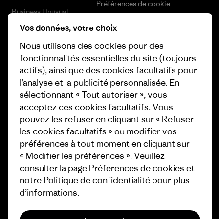
Préférences de cookie
Business Unusual
Carrières
Vos données, votre choix
Objectifs climatiques
Presse et media
Nous utilisons des cookies pour des
1% For The Planet
fonctionnalités essentielles du site (toujours
Industry program
actifs), ainsi que des cookies facultatifs pour
Comment nous
l’analyse et la publicité personnalisée. En
finançons
Programme d’affiliation
sélectionnant « Tout autoriser », vous
Cartes cadeaux
Patagonia Luxembourg Plan du
acceptez ces cookies facultatifs. Vous
site
pouvez les refuser en cliquant sur « Refuser
Nos magasins
les cookies facultatifs » ou modifier vos
préférences à tout moment en cliquant sur
« Modifier les préférences ». Veuillez
consulter la page
Préférences de cookies
et
notre
Politique de confidentialité
pour plus
© 2026 Patagonia, Inc. All Rights Reserved.
d’informations.