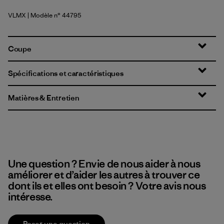
VLMX
| Modèle n° 44795
Vellum Green - Light Vellum Green X-Dye
Coupe
Spécifications et caractéristiques
Matières & Entretien
Une question ? Envie de nous aider à nous
améliorer et d’aider les autres à trouver ce
dont ils et elles ont besoin ? Votre avis nous
intéresse.
Poser une question