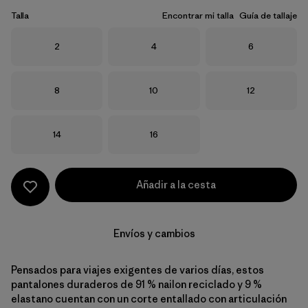
Talla
Encontrar mi talla
Guía de tallaje
Talla
Talla
Talla
2
4
6
Talla
Talla
Talla
8
10
12
Talla
Talla
14
16
Añadir a la cesta
Envíos y cambios
Pensados para viajes exigentes de varios días, estos
pantalones duraderos de 91 % nailon reciclado y 9 %
elastano cuentan con un corte entallado con articulación