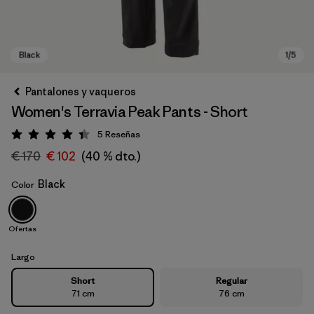
Pantalones y vaqueros
Women's Terravia Peak Pants - Short
5
Reseñas
Puntuación: 4.4 / 5
€ 170
€ 102
(40 % dto.)
Black
Color
Black
Ofertas
Largo
Short
Regular
71 cm
76 cm