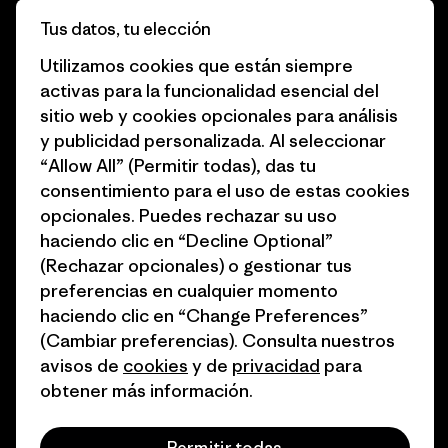
Informe de progreso
Preferencias de cookies
Tus datos, tu elección
Business Unusual
Empleo
Utilizamos cookies que están siempre
activas para la funcionalidad esencial del
Objetivos climáticos
Prensa
sitio web y cookies opcionales para análisis
1% for the Planet
Programa para profesionales
y publicidad personalizada. Al seleccionar
del sector
“Allow All” (Permitir todas), das tu
Cómo financiamos
consentimiento para el uso de estas cookies
Programa de afiliados
opcionales. Puedes rechazar su uso
Tarjetas regalo
haciendo clic en “Decline Optional”
Mapa del sitio Patagonia
Encuentra una tienda
(Rechazar opcionales) o gestionar tus
España
preferencias en cualquier momento
haciendo clic en “Change Preferences”
(Cambiar preferencias). Consulta nuestros
avisos de
cookies
y de
privacidad
para
obtener más información.
© 2026 Patagonia, Inc. Todos los derechos reservados.