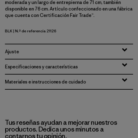
moderada y un largo de entrepierna de 71 cm, también
disponible en 76 cm. Artículo confeccionado en una fábrica
que cuenta con Certificación Fair Trade™.
BLK
| N.º de referencia 21126
Black
Ajuste
Especificaciones y características
Materiales e instrucciones de cuidado
Tus reseñas ayudan a mejorar nuestros
productos. Dedica unos minutos a
contarnos tu opinión.