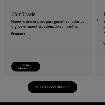
Fair Trade
Nuestro primer paso para garantizar salarios
dignos en nuestra cadena de suministro.
p
Programa
f
M
Más
información
Nuestra contribución