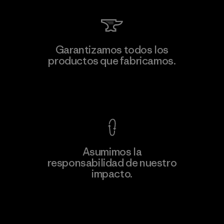
Singtex Industrial
Garantizamos todos los
productos que fabricamos.
Material-supplier
F
Ver Garantía Blindada
Asumimos la
Más
responsabilidad de nuestro
información
impacto.
Descubre nuestra contribución