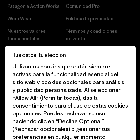
Patagonia Action Works
Comunidad Pro
Worn Wear
Política de privacidad
Nuestros valores
Términos y condiciones
fundamentales
de venta
Informe de progreso
Preferencias de cookies
Tus datos, tu elección
Business Unusual
Empleo
Utilizamos cookies que están siempre
activas para la funcionalidad esencial del
Objetivos climáticos
Prensa
sitio web y cookies opcionales para análisis
1% for the Planet
Programa para profesionales
y publicidad personalizada. Al seleccionar
del sector
“Allow All” (Permitir todas), das tu
Cómo financiamos
consentimiento para el uso de estas cookies
Programa de afiliados
opcionales. Puedes rechazar su uso
Tarjetas regalo
haciendo clic en “Decline Optional”
Mapa del sitio Patagonia
Encuentra una tienda
(Rechazar opcionales) o gestionar tus
España
preferencias en cualquier momento