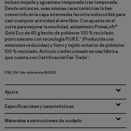
incluso mojada y aguantara temporada tras temporada.
Desde entonces, esas mismas características lo han
convertido en la capa intermedia favorita indiscutible para
casi cualquier actividad al aire libre. Con ajustes en el
corte para mejorar la movilidad, aislamiento PrimaLoft®
Gold Eco de 60 g hecho de poliéster 100 % reciclado
postconsumo con tecnología P.U.R.E.™ (Producida con
emisiones reducidas) y forro y tejido exterior de poliéster
100 % reciclado. Artículo confeccionado en una fábrica
que cuenta con Certificación Fair Trade™.
FGE
| N.º de referencia 84243
Forge Grey
Ajuste
Especificaciones y características
Materiales e instrucciones de cuidado