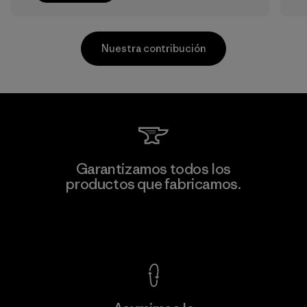
Nuestra contribución
Kwang Viet Garment Co., Ltd
Garantizamos todos los
productos que fabricamos.
Factory
M
Ver Garantía Blindada