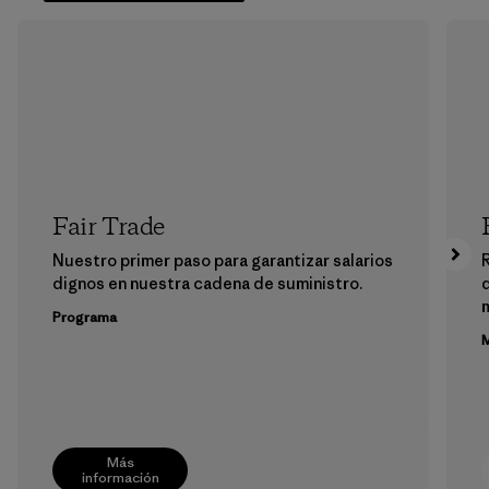
Fair Trade
Nuestro primer paso para garantizar salarios
dignos en nuestra cadena de suministro.
m
Programa
M
Más
información