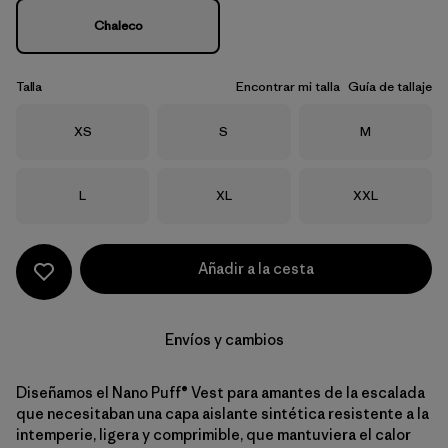
Chaleco
Talla
Encontrar mi talla
Guía de tallaje
Talla
Talla
Talla
XS
S
M
Talla
Talla
Talla
L
XL
XXL
Añadir a la cesta
Envíos y cambios
Diseñamos el Nano Puff® Vest para amantes de la escalada
que necesitaban una capa aislante sintética resistente a la
intemperie, ligera y comprimible, que mantuviera el calor