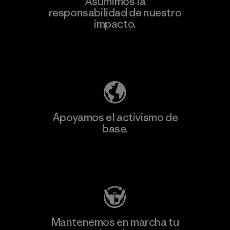
Asumimos la
Más
responsabilidad de nuestro
información
impacto.
Descubre nuestra contribución
Apoyamos el activismo de
base.
Visita Patagonia Action Works
Mantenemos en marcha tu