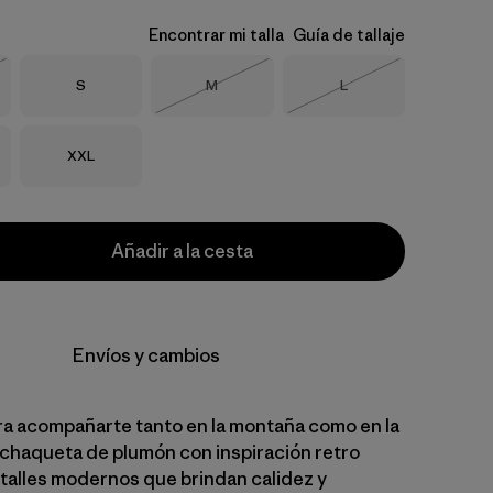
Encontrar mi talla
Guía de tallaje
Talla
Talla
Talla
S
M
L
o
Agotado
Agotado
Talla
XXL
Añadir a la cesta
Envíos y cambios
a acompañarte tanto en la montaña como en la
 chaqueta de plumón con inspiración retro
talles modernos que brindan calidez y