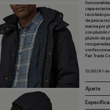
funcionalida
capa exterior
reciclado po
de pesca rec
marina por p
con plumón r
plumón de pa
recuperadas 
confeccionad
Fair Trade Ce
OLGG
| N.º d
Old Growt
Ajuste
Especifica