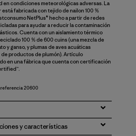
d en condiciones meteorológicas adversas. La
 está fabricada con tejido de nailon 100 %
stconsumo NetPlus® hecho a partir de redes
icladas para ayudar a reducir la contaminación
lásticos. Cuenta con un aislamiento térmico
eciclado 100 % de 600 cuins (una mezcla de
to y ganso, y plumas de aves acuáticas
de productos de plumón). Artículo
o en una fábrica que cuenta con certificación
rtified™.
e referencia 20600
h Green
ciones y características