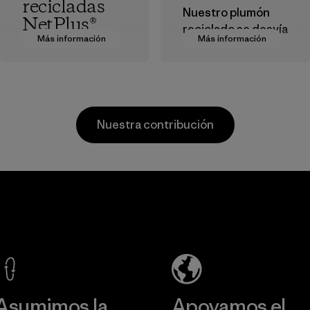
recicladas
Nuestro plumón
NetPlus®
reciclado se desvía
Más información
Más información
de los vertederos,
El material
lo que reduce los
NetPlus® está
residuos y vuelve a
hecho con redes
introducir el
de pesca
plumón usado en el
desechadas y 100
Nuestra contribución
mercado del
% recicladas,
aislamiento.
recogidas en
comunidades
Material
pesqueras de todo
te
Formosa
Kwang
el mundo.
Taffeta Co.,
Garm
ier
Material
Ltd.
Co., 
Material-supplier
Factory
mación
Más información
Más in
Asumimos la
Apoyamos el