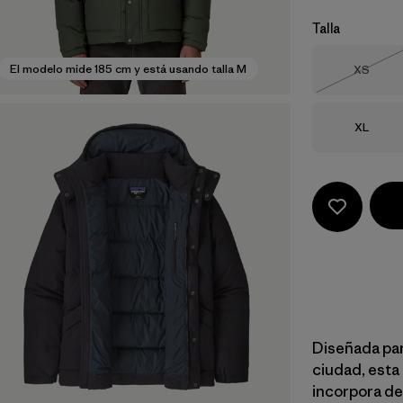
Talla
Talla
El modelo mide 185 cm y está usando talla M
XS
Agotad
Talla
XL
Diseñada par
ciudad, esta
incorpora de