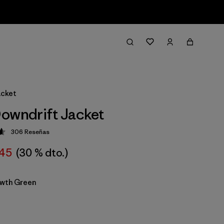
acket
owndrift Jacket
306
Reseñas
ción: 4.6 / 5
45
(30 % dto.)
wth Green