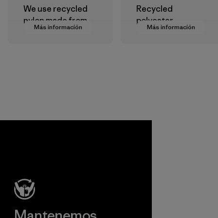
We use recycled
Recycled
nylon made from
polyester
Más información
Más información
postindustrial
decreases our
waste fiber, such
dependence on
as discarded
virgin petroleum-
carpeting and
based materials.
postconsumer
Material
fishing nets.
Material
 Viet
ent
Ltd
formación
Mantenemos