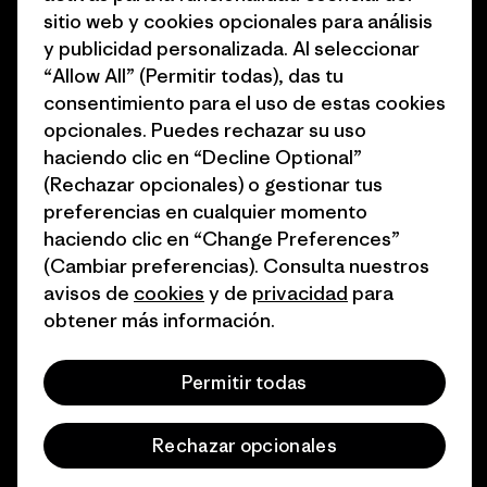
Objetivos climáticos
Prensa
sitio web y cookies opcionales para análisis
1% for the Planet
Programa para profesionales
y publicidad personalizada. Al seleccionar
del sector
“Allow All” (Permitir todas), das tu
Cómo financiamos
consentimiento para el uso de estas cookies
Programa de afiliados
opcionales. Puedes rechazar su uso
Tarjetas regalo
haciendo clic en “Decline Optional”
Mapa del sitio Patagonia
Encuentra una tienda
(Rechazar opcionales) o gestionar tus
España
preferencias en cualquier momento
haciendo clic en “Change Preferences”
(Cambiar preferencias). Consulta nuestros
avisos de
cookies
y de
privacidad
para
obtener más información.
© 2026 Patagonia, Inc. Todos los derechos reservados.
Permitir todas
español
Rechazar opcionales