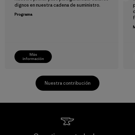
dignos en nuestra cadena de suministro.
p
Programa
f
M
Más
información
Nuestra contribución
Kanaan Bao Loc Co., Ltd.