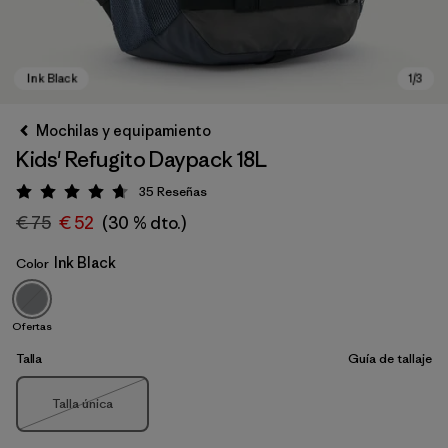
Mochilas y equipamiento
Kids' Refugito Daypack 18L
35
Reseñas
Puntuación: 4.7 / 5
€ 75
€ 52
(30 % dto.)
Ink Black
Color
Ink Black
Ofertas
Talla
Guía de tallaje
Talla
Talla única
Agotado