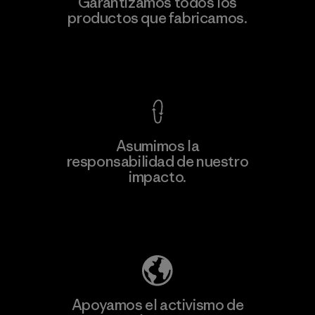
Garantizamos todos los
productos que fabricamos.
Factory
Ver Garantía Blindada
Asumimos la
Más
responsabilidad de nuestro
información
impacto.
Descubre nuestra contribución
Apoyamos el activismo de