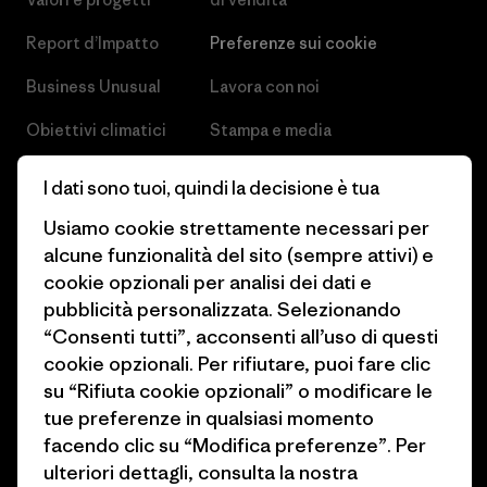
Report d’Impatto
Preferenze sui cookie
Business Unusual
Lavora con noi
Obiettivi climatici
Stampa e media
1% For The Planet
Industry program
I dati sono tuoi, quindi la decisione è tua
Come finanziamo
Programma di affiliazione
Usiamo cookie strettamente necessari per
alcune funzionalità del sito (sempre attivi) e
Buoni regalo
Patagonia Svizzera Mappa del
cookie opzionali per analisi dei dati e
sito
Trova un negozio
pubblicità personalizzata. Selezionando
“Consenti tutti”, acconsenti all’uso di questi
cookie opzionali. Per rifiutare, puoi fare clic
su “Rifiuta cookie opzionali” o modificare le
tue preferenze in qualsiasi momento
© 2026 Patagonia, Inc. All Rights Reserved.
facendo clic su “Modifica preferenze”. Per
ulteriori dettagli, consulta la nostra