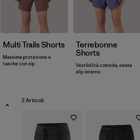
Filtra per
Prezzo
Filtra per
Vestibilità
Multi Trails Shorts
Terrebonne
Shorts
Massima protezione e
tasche con zip
Vestibilità comoda, senza
slip interno
2 Articoli