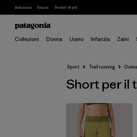
Scopri di più
Attivismo
Storie
Collezioni
Donna
Uomo
Infanzia
Zaini
Sport
Trail running
Donn
Short per il 