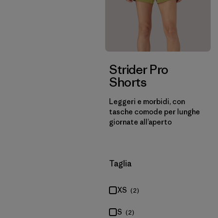
Strider Pro
Shorts
Leggeri e morbidi, con
tasche comode per lunghe
giornate all’aperto
Filtra per
Taglia
XS
(2)
S
(2)