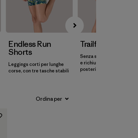
Endless Run
Trailfarer Shorts
Shorts
Senza slip interno, a vita al
e richiudibili nella tasca
Leggings corti per lunghe
posteriore
corse, con tre tasche stabili