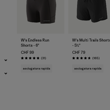
W's Endless Run
W's Multi Trails Short
Shorts - 6"
- 5½"
CHF 99
CHF 79
Recensioni
Recensi
(31
)
(165
)
Valutazione: 4.8 / 5
Valutazione: 4.7 / 5
asciugatura rapida
asciugatura rapida