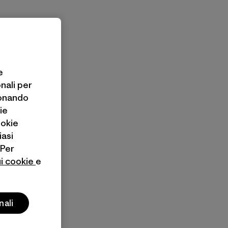
e
onali per
ionando
ie
ookie
iasi
 Per
ui cookie
e
nali