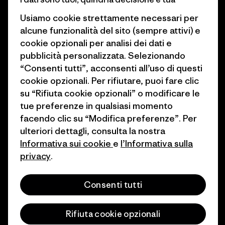
Obiettivi climatici
Stampa e media
Usiamo cookie strettamente necessari per
1% For The Planet
Industry program
alcune funzionalità del sito (sempre attivi) e
cookie opzionali per analisi dei dati e
Come finanziamo
Programma di affiliazione
pubblicità personalizzata. Selezionando
Buoni regalo
Patagonia Svizzera Mappa del
“Consenti tutti”, acconsenti all’uso di questi
sito
cookie opzionali. Per rifiutare, puoi fare clic
Trova un negozio
su “Rifiuta cookie opzionali” o modificare le
tue preferenze in qualsiasi momento
facendo clic su “Modifica preferenze”. Per
ulteriori dettagli, consulta la nostra
Informativa sui cookie
e
l’Informativa sulla
© 2026 Patagonia, Inc. All Rights Reserved.
privacy
.
Consenti tutti
italiano
Rifiuta cookie opzionali