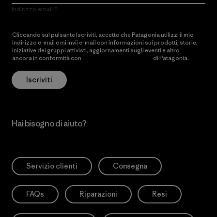
Indirizzo email
Cliccando sul pulsante Iscriviti, accetto che Patagonia utilizzi il mio
indirizzo e-mail e mi invii e-mail con informazioni sui prodotti, storie,
iniziative dei gruppi attivisti, aggiornamenti sugli eventi e altro
ancora in conformità con
l’Informativa sulla privacy
di Patagonia.
Iscriviti
Hai bisogno di aiuto?
Servizio clienti
Consegna
FAQs
Riparazioni
Resi