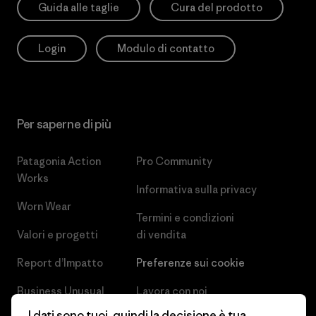
Guida alle taglie
Cura del prodotto
Login
Modulo di contatto
Per saperne di più
Patagonia Action
Pro Community
Works
Informativa sulla privacy
Worn Wear
Termini e condizioni
Valori e progetti
di vendita
Report d’Impatto
Preferenze sui cookie
Business Unusual
Lavora con noi
I dati sono tuoi, quindi la decisione è tua