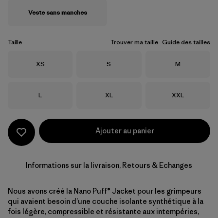
Veste sans manches
Taille
Trouver ma taille
Guide des tailles
Taille
Taille
Taille
XS
S
M
Taille
Taille
Taille
L
XL
XXL
Ajouter au panier
Informations sur la livraison, Retours & Echanges
Nous avons créé la Nano Puff® Jacket pour les grimpeurs
qui avaient besoin d’une couche isolante synthétique à la
fois légère, compressible et résistante aux intempéries,