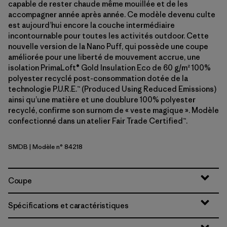
capable de rester chaude même mouillée et de les
accompagner année après année. Ce modèle devenu culte
est aujourd’hui encore la couche intermédiaire
incontournable pour toutes les activités outdoor. Cette
nouvelle version de la Nano Puff, qui possède une coupe
améliorée pour une liberté de mouvement accrue, une
isolation PrimaLoft® Gold Insulation Eco de 60 g/m² 100%
polyester recyclé post-consommation dotée de la
technologie P.U.R.E.™ (Produced Using Reduced Emissions)
ainsi qu’une matière et une doublure 100% polyester
recyclé, confirme son surnom de « veste magique ». Modèle
confectionné dans un atelier Fair Trade Certified™.
SMDB
| Modèle n° 84218
Smolder Blue
Coupe
Spécifications et caractéristiques