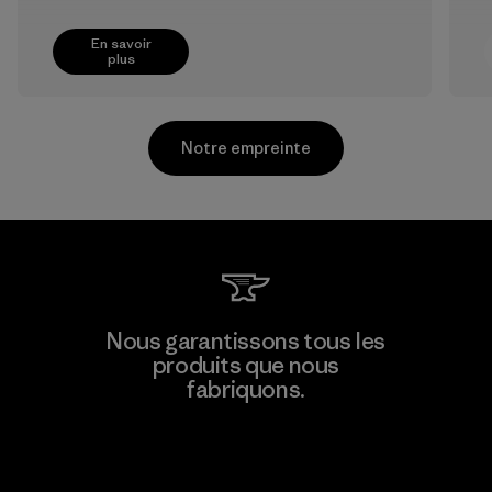
En savoir
plus
Notre empreinte
Kwang Viet Garment Co., Ltd
Nous garantissons tous les
produits que nous
Factory
M
fabriquons.
Voir la Garantie Ironclad