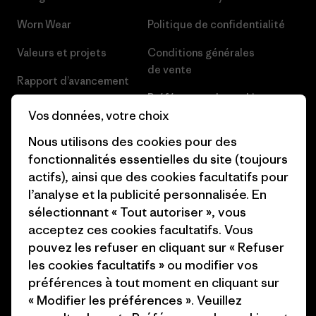
Worn Wear
Politique de confidentialité
Valeurs et projets
Conditions générales
de vente
Rapport d’avancement
Préférences de cookie
Business Unusual
Vos données, votre choix
Carrières
Objectifs climatiques
Nous utilisons des cookies pour des
Presse et media
fonctionnalités essentielles du site (toujours
1% For The Planet
actifs), ainsi que des cookies facultatifs pour
Industry program
l’analyse et la publicité personnalisée. En
Comment nous finançons
sélectionnant « Tout autoriser », vous
Programme d’affiliation
Cartes cadeaux
acceptez ces cookies facultatifs. Vous
Patagonia France Plan du site
pouvez les refuser en cliquant sur « Refuser
Nos magasins
les cookies facultatifs » ou modifier vos
préférences à tout moment en cliquant sur
« Modifier les préférences ». Veuillez