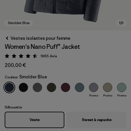
Vestes isolantes pour femme
Women's Nano Puff® Jacket
1965
Avis
Évaluation: 4.6 / 5
200,00 €
Smolder Blue
Couleur
Smolder Blue
Promo
Promo
Promo
Silhouette
Veste
Sweat à capuche