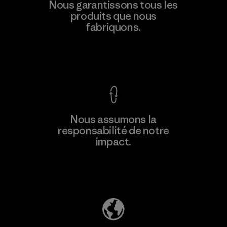
Youngone Namdinh Co., Ltd.
Nous garantissons tous les
produits que nous
Factory
fabriquons.
Voir la Garantie Ironclad
En savoir
Nous assumons la
plus
responsabilité de notre
impact.
Découvrez notre empreinte carbone