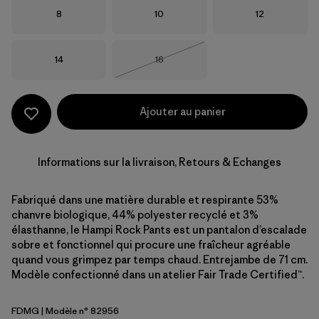
Taille
Taille
Taille
8
10
12
Taille
Taille
14
16
Épuisé
Ajouter au panier
Informations sur la livraison, Retours & Echanges
Fabriqué dans une matière durable et respirante 53%
chanvre biologique, 44% polyester recyclé et 3%
élasthanne, le Hampi Rock Pants est un pantalon d’escalade
sobre et fonctionnel qui procure une fraîcheur agréable
quand vous grimpez par temps chaud. Entrejambe de 71 cm.
Modèle confectionné dans un atelier Fair Trade Certified™.
FDMG
| Modèle n° 82956
Faded Magenta