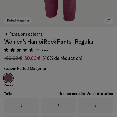
Pantalons et jeans
Women's Hampi Rock Pants - Regular
118
Avis
Évaluation: 4.7 / 5
100,00 €
60,00 €
(40% de réduction)
Faded Magenta
Couleur
Faded Magenta
Promo
Taille
Trouver ma taille
Guide des tailles
Taille
Taille
Taille
2
4
6