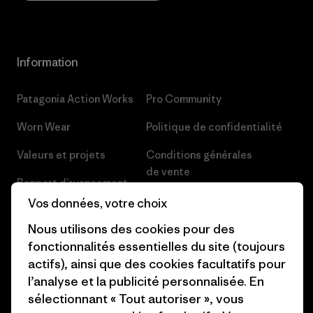
Information
Patagonia Action Works
Pro Community
Worn Wear
Politique de confidentialité
Valeurs et projets
Conditions générales
de vente
Rapport d’avancement
Préférences de cookie
Vos données, votre choix
Business Unusual
Nous utilisons des cookies pour des
Carrières
Objectifs climatiques
fonctionnalités essentielles du site (toujours
Presse et media
actifs), ainsi que des cookies facultatifs pour
1% For The Planet
l’analyse et la publicité personnalisée. En
Industry program
Comment nous finançons
sélectionnant « Tout autoriser », vous
Programme d’affiliation