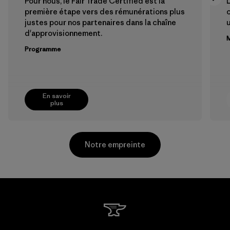
Pour nous, le Fair Trade Certified est la
L
première étape vers des rémunérations plus
c
justes pour nos partenaires dans la chaîne
u
d'approvisionnement.
M
Programme
En savoir
plus
Notre empreinte