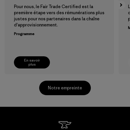
Pour nous, le Fair Trade Certified est la
L
première étape vers des rémunérations plus
justes pour nos partenaires dans la chaîne
p
d'approvisionnement.
M
Programme
En savoir
plus
Notre empreinte