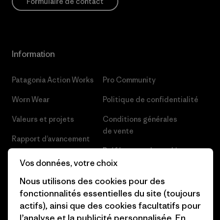
Formulaire de contact
Information
Patagonia Action Works
Pro Community
Worn Wear
Politique de confidentialité
Valeurs et projets
Conditions générales
de vente
Rapport d’avancement
Préférences de cookie
Business Unusual
Vos données, votre choix
Carrières
Objectifs climatiques
Nous utilisons des cookies pour des
Presse et media
fonctionnalités essentielles du site (toujours
1% For The Planet
actifs), ainsi que des cookies facultatifs pour
Industry program
l’analyse et la publicité personnalisée. En
Comment nous finançons