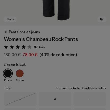
Pantalons et jeans
Women's Chambeau Rock Pants
37
Avis
Évaluation: 4.2 / 5
130,00 €
78,00 €
(40% de réduction)
Black
Couleur
Black
Promo
Promo
Taille
Trouver ma taille
Guide des tailles
Taille
Taille
Taille
2
4
6
Épuisé