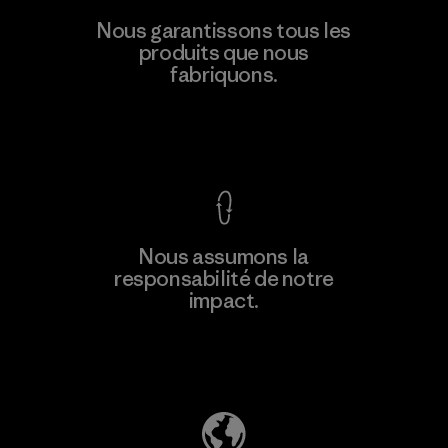
Toyota Tsusho
Nous garantissons tous les
produits que nous
Material-supplier
F
fabriquons.
Voir la Garantie Ironclad
En savoir
Nous assumons la
plus
responsabilité de notre
impact.
Découvrez notre empreinte carbone