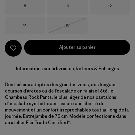
Taille
Taille
Taille
8
10
12
Taille
Taille
14
16
Épuisé
Ajouter au panier
Informations sur la livraison, Retours & Echanges
Destiné aux adeptes des grandes voies, des longues
courses d’arêtes ou de l’escalade en falaise l’été, le
Chambeau Rock Pants, le plus léger de nos pantalons
d’escalade synthétiques, assure une liberté de
mouvement et un confort irréprochables tout au long de la
journée. Entrejambe de 79 cm. Modèle confectionné dans
un atelier Fair Trade Certified™.