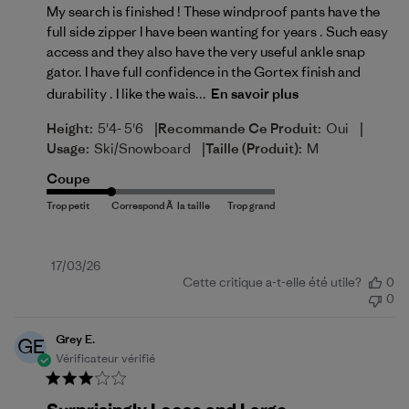
My search is finished ! These windproof pants have the
full side zipper I have been wanting for years . Such easy
access and they also have the very useful ankle snap
gator. I have full confidence in the Gortex finish and
durability . I like the wais...
En savoir plus
|
|
Height:
5'4- 5'6
Recommande Ce Produit:
Oui
|
Usage:
Ski/Snowboard
Taille (produit):
M
Coupe
Date
17/03/26
Cette critique a-t-elle été utile?
0
de
0
publication
Grey E.
GE
Vérificateur vérifié