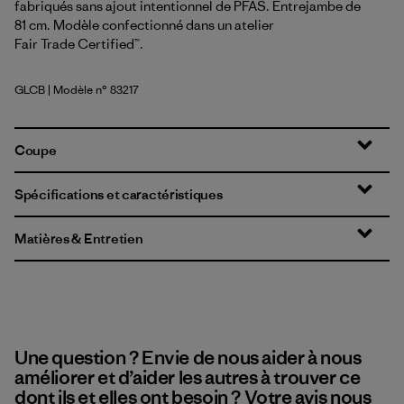
fabriqués sans ajout intentionnel de PFAS. Entrejambe de
81 cm. Modèle confectionné dans un atelier
Fair Trade Certified™.
GLCB
| Modèle n° 83217
Glacial Blue
Coupe
Spécifications et caractéristiques
Matières & Entretien
Une question ? Envie de nous aider à nous
améliorer et d’aider les autres à trouver ce
dont ils et elles ont besoin ? Votre avis nous