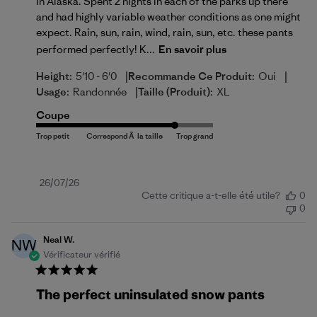
in Alaska. Spent 2 nights in each of the parks up there
and had highly variable weather conditions as one might
expect. Rain, sun, rain, wind, rain, sun, etc. these pants
performed perfectly! K...
En savoir plus
|
|
Height:
5'10 - 6'0
Recommande Ce Produit:
Oui
|
Usage:
Randonnée
Taille (produit):
XL
Coupe
Date
26/07/26
Cette critique a-t-elle été utile?
0
de
0
publication
Neal W.
NW
Vérificateur vérifié
The perfect uninsulated snow pants