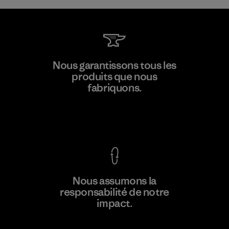
W.L. Gore & Associates, Inc.
Nous garantissons tous les
produits que nous
Material-supplier
fabriquons.
F
Voir la Garantie Ironclad
En savoir
Nous assumons la
plus
responsabilité de notre
impact.