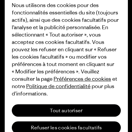
Objectifs climatiques
Nous utilisons des cookies pour des
Presse et media
fonctionnalités essentielles du site (toujours
1% For The Planet
actifs), ainsi que des cookies facultatifs pour
Industry program
l’analyse et la publicité personnalisée. En
Comment nous finançons
sélectionnant « Tout autoriser », vous
Programme d’affiliation
Cartes cadeaux
acceptez ces cookies facultatifs. Vous
Patagonia France Plan du site
pouvez les refuser en cliquant sur « Refuser
Nos magasins
les cookies facultatifs » ou modifier vos
préférences à tout moment en cliquant sur
« Modifier les préférences ». Veuillez
consulter la page
Préférences de cookies
et
notre
Politique de confidentialité
pour plus
© 2026 Patagonia, Inc. All Rights Reserved.
d’informations.
Tout autoriser
français
Refuser les cookies facultatifs