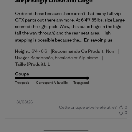
Surprisingly Loose and Large
Ordered these because there aren't that many full-zip
GTX pants out there anymore. At 6'4"/185lbs, size Large
seemed the right pick. Wow, this cut is huge in the legs
(all the way through) and the rear seat area. High
stepping is possible because the...
En savoir plus
|
|
Height:
6'4 - 6'6
Recommande Ce Produit:
Non
|
Usage:
Randonnée, Escalade et Alpinisme
Taille (produit):
L
Coupe
Date
31/03/26
Cette critique a-t-elle été utile?
0
de
0
publication