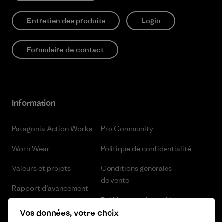
Entretien des produits
Login
Formulaire de contact
Information
Patagonia Action Works
Pro Community
Worn Wear
Politique de confidentialité
Valeurs et projets
Conditions générales
de vente
Rapport d’avancement
Préférences de cookie
Business Unusual
Vos données, votre choix
Carrières