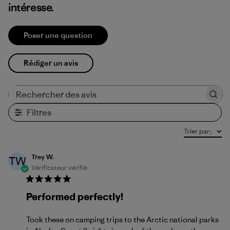
intéresse.
Poser une question
Rédiger un avis
Rechercher des avis
Filtres
Trier par
:
Trey W.
TW
Vérificateur vérifié
Performed perfectly!
Took these on camping trips to the Arctic national parks