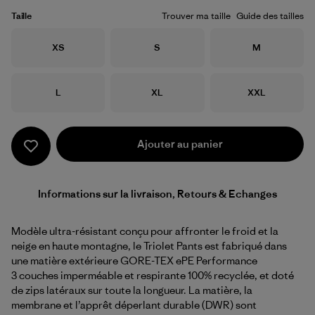
Taille
Trouver ma taille
Guide des tailles
Taille
Taille
Taille
XS
S
M
Taille
Taille
Taille
L
XL
XXL
Ajouter au panier
Informations sur la livraison, Retours & Echanges
Modèle ultra-résistant conçu pour affronter le froid et la
neige en haute montagne, le Triolet Pants est fabriqué dans
une matière extérieure GORE-TEX ePE Performance
3 couches imperméable et respirante 100% recyclée, et doté
de zips latéraux sur toute la longueur. La matière, la
membrane et l’apprêt déperlant durable (DWR) sont