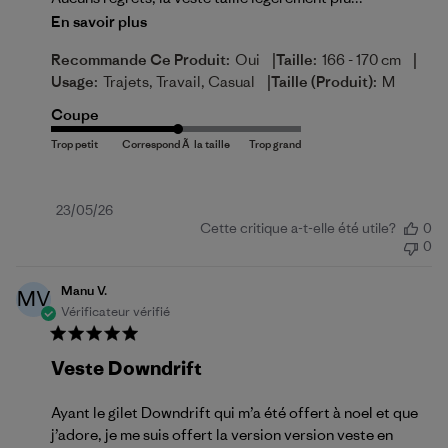
En savoir plus
|
|
Recommande Ce Produit:
Oui
Taille:
166 - 170 cm
|
Usage:
Trajets, Travail, Casual
Taille (produit):
M
Coupe
Date
23/05/26
Cette critique a-t-elle été utile?
0
de
0
publication
Manu V.
MV
Vérificateur vérifié
Veste Downdrift
Ayant le gilet Downdrift qui m’a été offert à noel et que
j’adore, je me suis offert la version version veste en