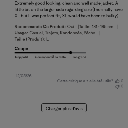
Extremely good looking, clean and well made jacket. A
little bit on the larger side regarding size (I normally have
XL but L was perfect fit, XL would have been to bulky)
|
|
Recommande Ce Produit:
Oui
Taille:
181 - 185 cm
|
Usage:
Casual, Trajets, Randonnée, Pêche
Taille (produit):
L
Coupe
Date
12/05/26
Cette critique a-t-elle été utile?
0
de
0
publication
Charger plus d'avis