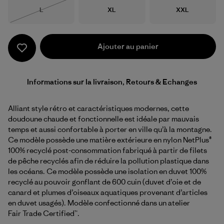
Taille
Taille
Taille
L
XL
XXL
Épuisé
Ajouter au panier
Informations sur la livraison, Retours & Echanges
Alliant style rétro et caractéristiques modernes, cette
doudoune chaude et fonctionnelle est idéale par mauvais
temps et aussi confortable à porter en ville qu’à la montagne.
Ce modèle possède une matière extérieure en nylon NetPlus®
100% recyclé post-consommation fabriqué à partir de filets
de pêche recyclés afin de réduire la pollution plastique dans
les océans. Ce modèle possède une isolation en duvet 100%
recyclé au pouvoir gonflant de 600 cuin (duvet d’oie et de
canard et plumes d’oiseaux aquatiques provenant d’articles
en duvet usagés). Modèle confectionné dans un atelier
Fair Trade Certified™.