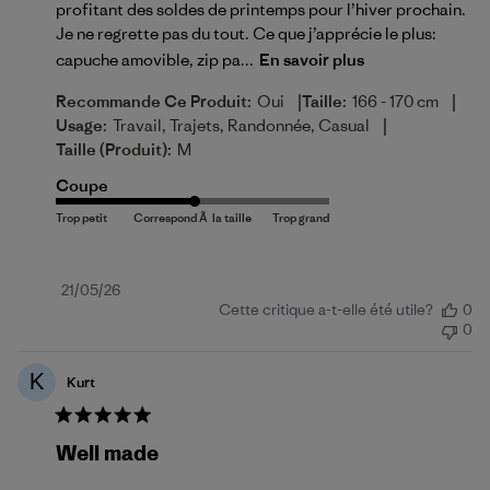
profitant des soldes de printemps pour l’hiver prochain.
Je ne regrette pas du tout. Ce que j’apprécie le plus:
capuche amovible, zip pa...
En savoir plus
|
|
Recommande Ce Produit:
Oui
Taille:
166 - 170 cm
|
Usage:
Travail, Trajets, Randonnée, Casual
Taille (produit):
M
Coupe
Date
21/05/26
Cette critique a-t-elle été utile?
0
de
0
publication
K
Kurt
Well made