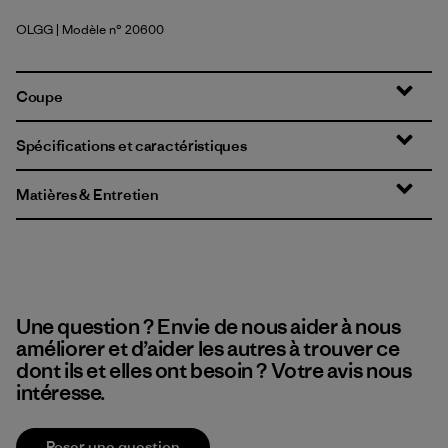
OLGG
| Modèle n° 20600
Old Growth Green
Coupe
Spécifications et caractéristiques
Matières & Entretien
Une question ? Envie de nous aider à nous
améliorer et d’aider les autres à trouver ce
dont ils et elles ont besoin ? Votre avis nous
intéresse.
Poser une question