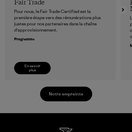
Fair Trade
Pour nous, le Fair Trade Certified est la
première étape vers des rémunérations plus
L
justes pour nos partenaires dans la chaîne
p
d'approvisionnement.
c
Programme
M
En savoir
plus
Notre empreinte