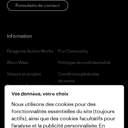
Formulaire de contact
Information
Patagonia Action Works
Pro Community
Worn Wear
Politique de confidentialité
Valeurs et projets
Conditions générales
de vente
Rapport d’avancement
Préférences de cookie
Vos données, votre choix
Business Unusual
Nous utilisons des cookies pour des
Carrières
Objectifs climatiques
fonctionnalités essentielles du site (toujours
Presse et media
actifs), ainsi que des cookies facultatifs pour
1% For The Planet
l’analyse et la publicité personnalisée. En
Industry program