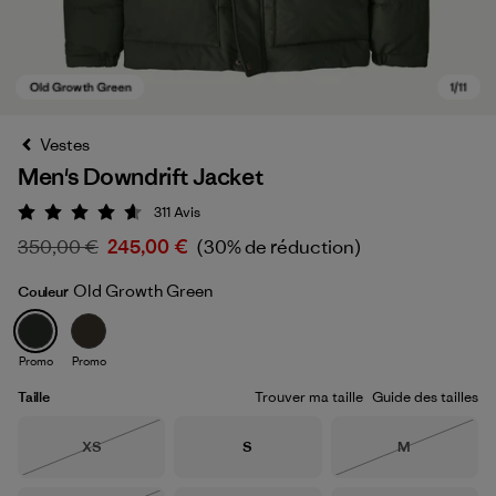
Vestes
Men's Downdrift Jacket
311
Avis
Évaluation: 4.6 / 5
350,00 €
245,00 €
(30% de réduction)
Old Growth Green
Couleur
Old Growth Green
Promo
Promo
Taille
Trouver ma taille
Guide des tailles
Taille
Taille
Taille
XS
S
M
Épuisé
Épuisé