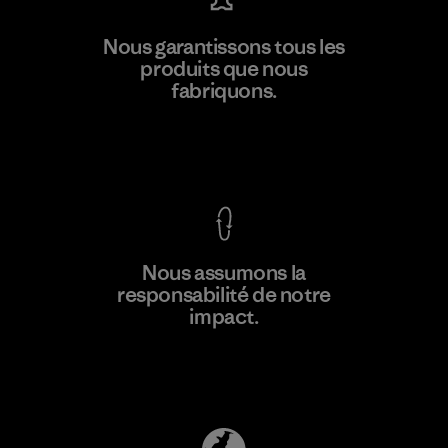
Downlite
Nous garantissons tous les
produits que nous
Material-supplier
M
fabriquons.
Voir la Garantie Ironclad
En savoir
Nous assumons la
plus
responsabilité de notre
impact.
Découvrez notre empreinte carbone