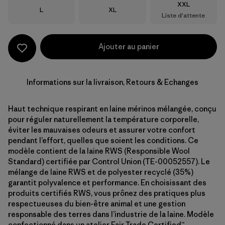
Taille
XXL
Taille
Taille
L
XL
Liste d'attente
Ajouter au panier
Informations sur la livraison, Retours & Echanges
Haut technique respirant en laine mérinos mélangée, conçu
pour réguler naturellement la température corporelle,
éviter les mauvaises odeurs et assurer votre confort
pendant l’effort, quelles que soient les conditions. Ce
modèle contient de la laine RWS (Responsible Wool
Standard) certifiée par Control Union (TE-00052557). Le
mélange de laine RWS et de polyester recyclé (35%)
garantit polyvalence et performance. En choisissant des
produits certifiés RWS, vous prônez des pratiques plus
respectueuses du bien-être animal et une gestion
responsable des terres dans l’industrie de la laine. Modèle
confectionné dans un atelier Fair Trade Certified™.