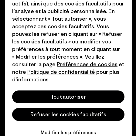
actifs), ainsi que des cookies facultatifs pour
Industry program
l’analyse et la publicité personnalisée. En
Comment nous finançons
sélectionnant « Tout autoriser », vous
Programme d’affiliation
Cartes cadeaux
acceptez ces cookies facultatifs. Vous
Patagonia France Plan du site
pouvez les refuser en cliquant sur « Refuser
Nos magasins
les cookies facultatifs » ou modifier vos
préférences à tout moment en cliquant sur
« Modifier les préférences ». Veuillez
consulter la page
Préférences de cookies
et
notre
Politique de confidentialité
pour plus
© 2026 Patagonia, Inc. All Rights Reserved.
d’informations.
Tout autoriser
français
Refuser les cookies facultatifs
Modifier les préférences