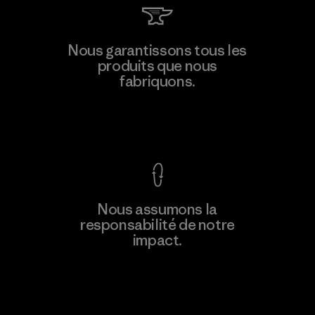
MAS Active (Pvt) Ltd. - Asialine
Nous garantissons tous les
produits que nous
Factory
fabriquons.
Voir la Garantie Ironclad
En savoir
Nous assumons la
plus
responsabilité de notre
impact.
Découvrez notre empreinte carbone