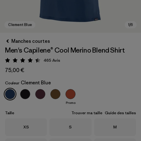
Manches courtes
Men's Capilene® Cool Merino Blend Shirt
465
Avis
Évaluation: 4.4 / 5
75,00 €
Clement Blue
Couleur
Clement Blue
Promo
Taille
Trouver ma taille
Guide des tailles
Taille
Taille
Taille
XS
S
M