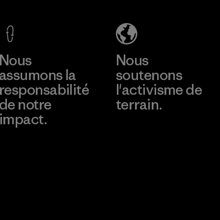
Co., Ltd.
Factory
Material-supplier
En savoir plus
En savoir plus
Nous
Nous
assumons la
soutenons
responsabilité
l'activisme de
de notre
terrain.
impact.
Consulter Patagonia
Action Works
Découvrez notre
empreinte carbone