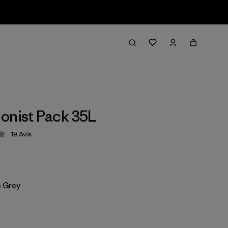
onist Pack 35L
19
Avis
tion: 4.3 / 5
 Grey