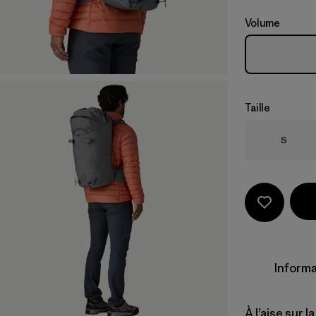
Volume
Taille
Taille
S
Informa
À l’aise sur 