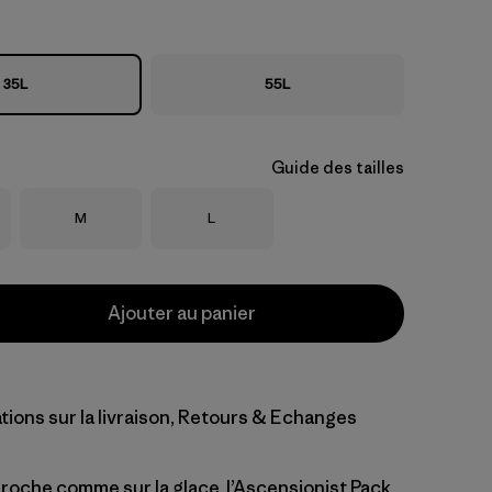
35L
55L
Guide des tailles
Taille
Taille
M
L
Ajouter au panier
tions sur la livraison, Retours & Echanges
la roche comme sur la glace, l’Ascensionist Pack