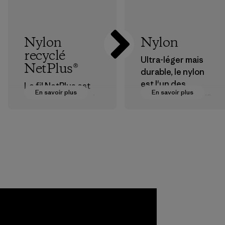
Nylon
Nylon
recyclé
Ultra-léger mais
NetPlus®
durable, le nylon
est l'un des
Le fil NetPlus est
En savoir plus
En savoir plus
matériaux les plus
fabriqué à partir de
résistants que
filets de pêche
nous utilisons dans
usagés, récupérés
nos vêtements et
auprès de
équipements.
communautés de
pêcheurs en
Matières
Amérique du Sud.
Matières