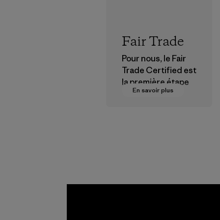
Fair Trade
Pour nous, le Fair
Trade Certified est
la première étape
En savoir plus
vers des
rémunérations plus
justes pour nos
partenaires dans la
chaîne
d'approvisionneme
nt.
Programme