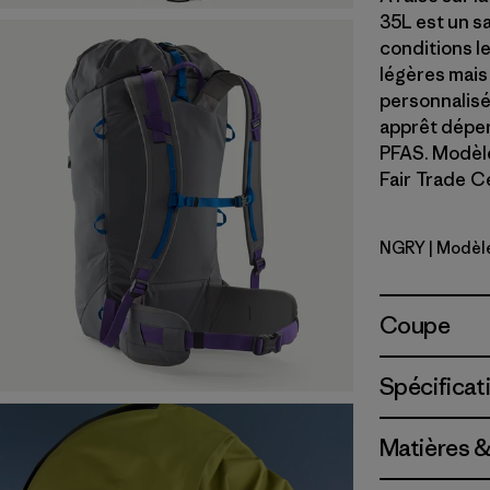
35L est un s
conditions le
légères mais
personnalisé
apprêt déper
PFAS. Modèle
Fair Trade Ce
NGRY
| Modèl
Noble Gre
Coupe
Spécificat
Matières &