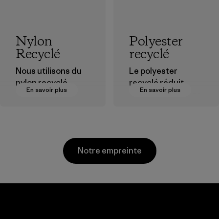
Nylon
Polyester
Recyclé
recyclé
Nous utilisons du
Le polyester
nylon recyclé
recyclé réduit
En savoir plus
En savoir plus
provenant de
notre dépendance
déchets post-
aux matières
industriels, de
dérivées du
rebuts des usines
pétrole.
de tissage et de
Matières
Notre empreinte
matériaux recyclés
post-
consommation.
Matières
Li Peng
Sungjin Inc.
Enterprise
Vina