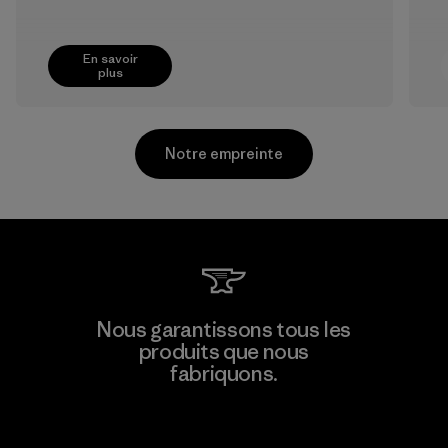
En savoir
plus
Notre empreinte
Greentech Headgear Company
Nous garantissons tous les
Limited - Chau Duc
produits que nous
fabriquons.
Factory
Voir la Garantie Ironclad