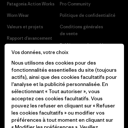
Patagonia Action Works
Pro Community
Worn Wear
Politique de confidentialité
Valeurs et projets
Conditions générales
de vente
Rapport d’avancement
Préférences de cookie
Business Unusual
Vos données, votre choix
Carrières
Objectifs climatiques
Nous utilisons des cookies pour des
Presse et media
fonctionnalités essentielles du site (toujours
1% For The Planet
actifs), ainsi que des cookies facultatifs pour
Industry program
l’analyse et la publicité personnalisée. En
Comment nous finançons
sélectionnant « Tout autoriser », vous
Programme d’affiliation
Cartes cadeaux
acceptez ces cookies facultatifs. Vous
Patagonia France Plan du site
pouvez les refuser en cliquant sur « Refuser
Nos magasins
les cookies facultatifs » ou modifier vos
préférences à tout moment en cliquant sur
« Modifier les préférences ». Veuillez