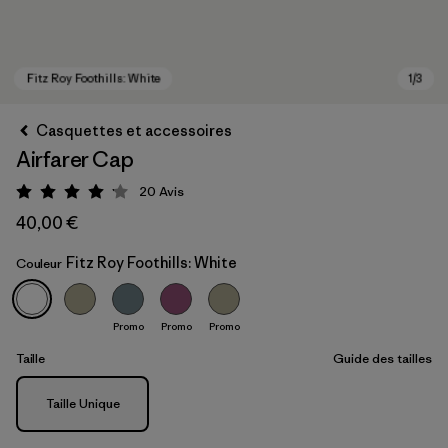
Casquettes et accessoires
Airfarer Cap
20
Avis
Évaluation: 4.1 / 5
40,00 €
Fitz Roy Foothills: White
Couleur
Fitz Roy Foothills: White
Promo
Promo
Promo
Taille
Guide des tailles
Taille
Taille Unique