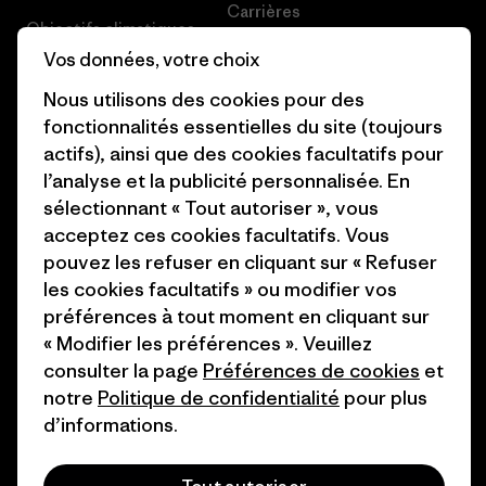
Carrières
Objectifs climatiques
Presse et media
Vos données, votre choix
1% For The Planet
Nous utilisons des cookies pour des
Industry program
Comment nous finançons
fonctionnalités essentielles du site (toujours
Programme d’affiliation
actifs), ainsi que des cookies facultatifs pour
Cartes cadeaux
l’analyse et la publicité personnalisée. En
Patagonia France Plan du site
Nos magasins
sélectionnant « Tout autoriser », vous
acceptez ces cookies facultatifs. Vous
pouvez les refuser en cliquant sur « Refuser
les cookies facultatifs » ou modifier vos
préférences à tout moment en cliquant sur
© 2026 Patagonia, Inc. All Rights Reserved.
« Modifier les préférences ». Veuillez
consulter la page
Préférences de cookies
et
notre
Politique de confidentialité
pour plus
d’informations.
français