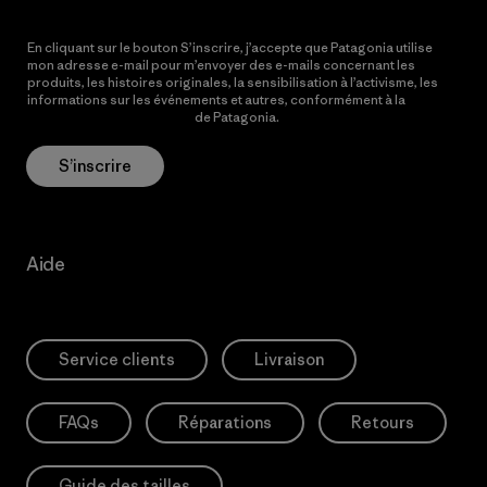
En cliquant sur le bouton S’inscrire, j’accepte que Patagonia utilise
mon adresse e-mail pour m’envoyer des e-mails concernant les
produits, les histoires originales, la sensibilisation à l’activisme, les
informations sur les événements et autres, conformément à la
Politique de confidentialité
de Patagonia.
S’inscrire
Aide
Service clients
Livraison
FAQs
Réparations
Retours
Guide des tailles