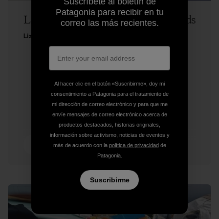
Suscríbete al boletín de
Patagonia para recibir en tu
Liz Clark on Runnin’ the Tidal Rapids
correo las más recientes.
Liz Clark
Al hacer clic en el botón «Suscribirme», doy mi
consentimiento a Patagonia para el tratamiento de
mi dirección de correo electrónico y para que me
envíe mensajes de correo electrónico acerca de
productos destacados, historias originales,
información sobre activismo, noticias de eventos y
6 min de
más de acuerdo con la
política de privacidad
de
lectura
Patagonia.
Suscribirme