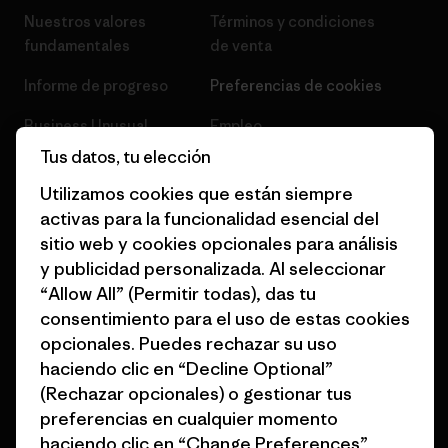
Nuestros valores
Términos y condiciones
fundamentales
de venta
Informe de progreso
Preferencias de cookies
Business Unusual
Empleo
Tus datos, tu elección
Objetivos climáticos
Prensa
Utilizamos cookies que están siempre
1% for the Planet
Programa para profesionales
activas para la funcionalidad esencial del
del sector
sitio web y cookies opcionales para análisis
Cómo financiamos
y publicidad personalizada. Al seleccionar
Programa de afiliados
Tarjetas regalo
“Allow All” (Permitir todas), das tu
Mapa del sitio Patagonia
consentimiento para el uso de estas cookies
Encuentra una tienda
España
opcionales. Puedes rechazar su uso
haciendo clic en “Decline Optional”
(Rechazar opcionales) o gestionar tus
preferencias en cualquier momento
haciendo clic en “Change Preferences”