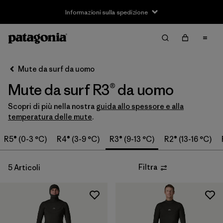
Informazioni sulla spedizione
Filter & Sort
Cancella tutti
Ordina per
Mute da surf da uomo
Filtra per
Taglia
Mute da surf R3® da uomo
XS
(1)
Scopri di più nella nostra
guida allo spessore e alla
temperatura delle mute
.
S
(4)
R5® (0-3 °C)
R4® (3-9 °C)
R3® (9-13 °C)
R2® (13-16 °C)
M
(4)
L
(4)
Filtra
5 Articoli
XL
(4)
XXL
(1)