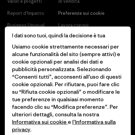
Valori e progetti
di vendita
Report d’Impatto
Preferenze sui cookie
Business Unusual
Lavora con noi
I dati sono tuoi, quindi la decisione è tua
Obiettivi climatici
Stampa e media
Usiamo cookie strettamente necessari per
1% For The Planet
Industry program
alcune funzionalità del sito (sempre attivi) e
cookie opzionali per analisi dei dati e
Come finanziamo
Programma di affiliazione
pubblicità personalizzata. Selezionando
Buoni regalo
Patagonia Svizzera Mappa del
“Consenti tutti”, acconsenti all’uso di questi
sito
cookie opzionali. Per rifiutare, puoi fare clic
Trova un negozio
su “Rifiuta cookie opzionali” o modificare le
tue preferenze in qualsiasi momento
facendo clic su “Modifica preferenze”. Per
ulteriori dettagli, consulta la nostra
Informativa sui cookie
e
l’Informativa sulla
© 2026 Patagonia, Inc. All Rights Reserved.
privacy
.