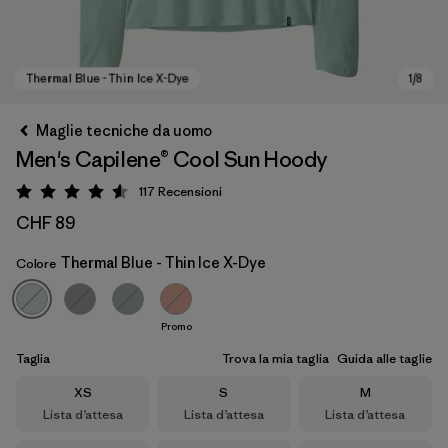
Maglie tecniche da uomo
Men's Capilene® Cool Sun Hoody
117
Recensioni
Valutazione: 4.6 / 5
CHF 89
Thermal Blue - Thin Ice X-Dye
Colore
Thermal Blue - Thin Ice X-Dye
Promo
Taglia
Trova la mia taglia
Guida alle taglie
Taglia
Taglia
Taglia
XS
S
M
Lista d’attesa
Lista d’attesa
Lista d’attesa