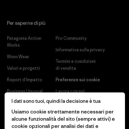
Per saperne di più
Patagonia Action
Pro Community
Works
Informativa sulla privacy
Worn Wear
Termini e condizioni
Valori e progetti
di vendita
Report d’Impatto
Preferenze sui cookie
Business Unusual
Lavora con noi
I dati sono tuoi, quindi la decisione è tua
Obiettivi climatici
Stampa e media
Usiamo cookie strettamente necessari per
1% For The Planet
Industry program
alcune funzionalità del sito (sempre attivi) e
cookie opzionali per analisi dei dati e
Come finanziamo
Programma di affiliazione