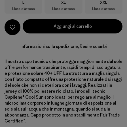
Taglia
Taglia
Taglia
L
XL
XXL
Lista d’attesa
Lista d’attesa
Lista d’attesa
Aggiungi al carrello
Informazioni sulla spedizione, Resi e scambi
Il nostro capo tecnico che protegge maggiormente dal sole
offre performance traspirante, rapidi tempi di asciugatura
e protezione solare 40+ UPF. La struttura a maglia singola
con filato compatto offre una protezione naturale dai raggi
del sole che non si deteriora con i lavaggi. Realizzati in
jersey di 100% poliestere riciclato, i modelli tecnici
Capilene® Cool Sun sono ideati per regolare al meglio il
microclima corporeo in lunghe giornate di esposizione al
sole sia sull'acqua che in montagna, quando si suda in
abbondanza. Capo prodotto in uno stabilimento Fair Trade
Certified™.