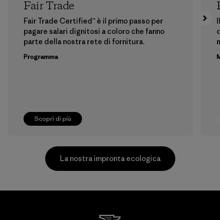
Fair Trade
Fair Trade Certified™ è il primo passo per
I
pagare salari dignitosi a coloro che fanno
d
parte della nostra rete di fornitura.
m
Programma
M
Scopri di più
La nostra impronta ecologica