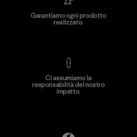
Teijin Frontier Co., Ltd.
Garantiamo ogni prodotto
realizzato.
Material-supplier
F
Garanzia Corazzata
Ci assumiamo la
responsabilità del nostro
Scopri di più
impatto.
Scopri di più sulla nostra impronta
ecologica