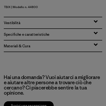
TBIX
| Modello n. 44800
Thermal Blue - Thin Ice X-Dye
Vestibilità
Specifiche e caratteristiche
Materiali & Cura
Hai una domanda? Vuoi aiutarci a migliorare
e aiutare altre persone a trovare ciò che
cercano? Ci piacerebbe sentire la tua
opinione.
Scrivi una recensione