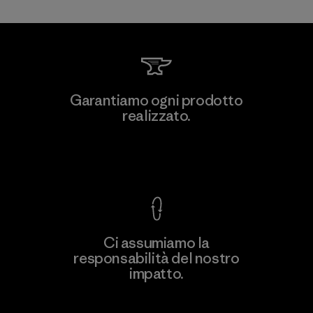
PT Kanindo Makmur Jaya
Garantiamo ogni prodotto
realizzato.
Factory
M
Garanzia Corazzata
Ci assumiamo la
responsabilità del nostro
Scopri di più
impatto.