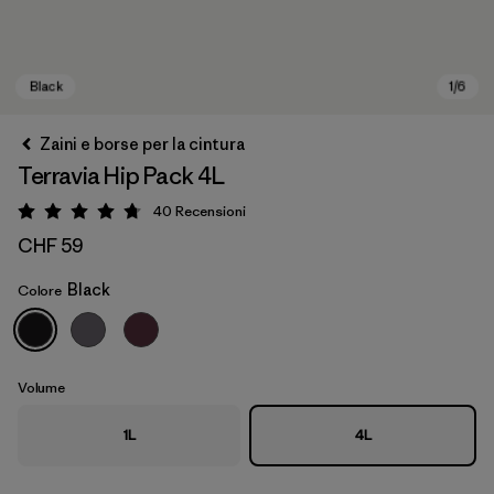
Zaini e borse per la cintura
Terravia Hip Pack 4L
40
Recensioni
Valutazione: 4.7 / 5
CHF 59
Black
Colore
Black
Volume
1L
4L