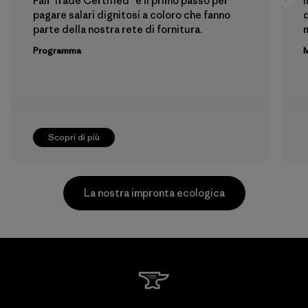
Fair Trade Certified™ è il primo passo per
I
pagare salari dignitosi a coloro che fanno
d
parte della nostra rete di fornitura.
m
Programma
M
Scopri di più
La nostra impronta ecologica