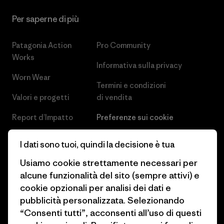
Per saperne di più
Patagonia Action
Pro Community
Works
Informativa sulla privacy
Worn Wear
Termini e condizioni
Valori e progetti
di vendita
Report d’Impatto
Preferenze sui cookie
Business Unusual
Lavora con noi
I dati sono tuoi, quindi la decisione è tua
Obiettivi climatici
Stampa e media
Usiamo cookie strettamente necessari per
alcune funzionalità del sito (sempre attivi) e
1% For The Planet
Industry program
cookie opzionali per analisi dei dati e
Come finanziamo
Programma di affiliazione
pubblicità personalizzata. Selezionando
“Consenti tutti”, acconsenti all’uso di questi
Buoni regalo
Patagonia Svizzera Mappa del