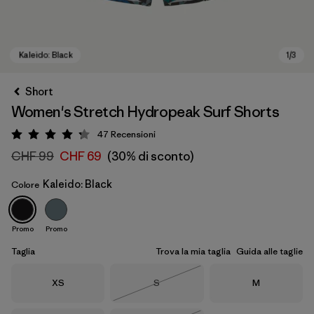
Short
Women's Stretch Hydropeak Surf Shorts
47
Recensioni
Valutazione: 4.2 / 5
CHF 99
CHF 69
(30% di sconto)
Kaleido: Black
Colore
Kaleido: Black
Promo
Promo
Taglia
Trova la mia taglia
Guida alle taglie
Taglia
Taglia
Taglia
XS
S
M
Esaurito