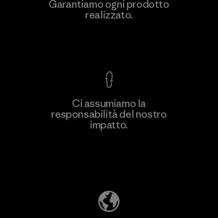
Toyota Tsusho
Garantiamo ogni prodotto
realizzato.
Material-supplier
F
Garanzia Corazzata
Ci assumiamo la
responsabilità del nostro
Scopri di più
impatto.
Scopri di più sulla nostra impronta
ecologica