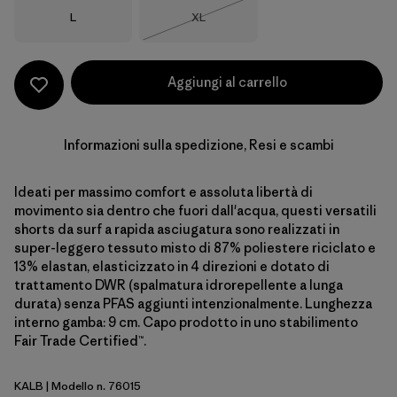
Taglia
Taglia
L
XL
Esaurito
Aggiungi al carrello
Informazioni sulla spedizione, Resi e scambi
Ideati per massimo comfort e assoluta libertà di
movimento sia dentro che fuori dall'acqua, questi versatili
shorts da surf a rapida asciugatura sono realizzati in
super-leggero tessuto misto di 87% poliestere riciclato e
13% elastan, elasticizzato in 4 direzioni e dotato di
trattamento DWR (spalmatura idrorepellente a lunga
durata) senza PFAS aggiunti intenzionalmente. Lunghezza
interno gamba: 9 cm. Capo prodotto in uno stabilimento
Fair Trade Certified™.
KALB
| Modello n. 76015
Kaleido: Black