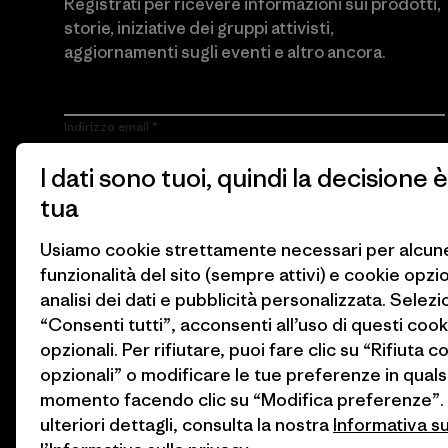
Registrati per ricevere informazioni sui prodotti,
storie, iniziative dei gruppi attivisti,
aggiornamenti sugli eventi e altro ancora.
Indirizzo email
I dati sono tuoi, quindi la decisione è
Cliccando sul pulsante Iscriviti, accetto che Patagonia utilizzi il
mio indirizzo e-mail e mi invii e-mail con informazioni sui
tua
prodotti, storie, iniziative dei gruppi attivisti, aggiornamenti sugli
eventi e altro ancora in conformità con
l’Informativa sulla privacy
di Patagonia.
Usiamo cookie strettamente necessari per alcun
funzionalità del sito (sempre attivi) e cookie opzi
Iscriviti
analisi dei dati e pubblicità personalizzata. Selez
“Consenti tutti”, acconsenti all’uso di questi cook
opzionali. Per rifiutare, puoi fare clic su “Rifiuta c
opzionali” o modificare le tue preferenze in quals
momento facendo clic su “Modifica preferenze”.
ulteriori dettagli, consulta la nostra
Informativa s