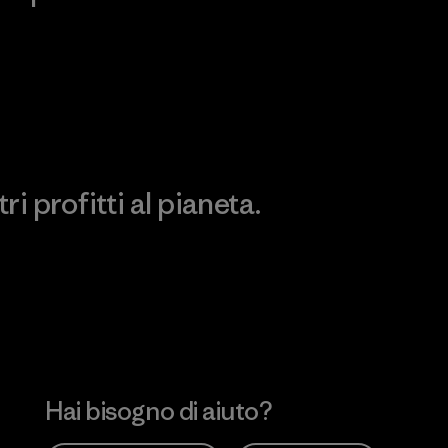
Scopri di più sulla nostra
Visita Patagonia Action
impronta ecologica
Works
i profitti al pianeta.
no
Hai bisogno di aiuto?