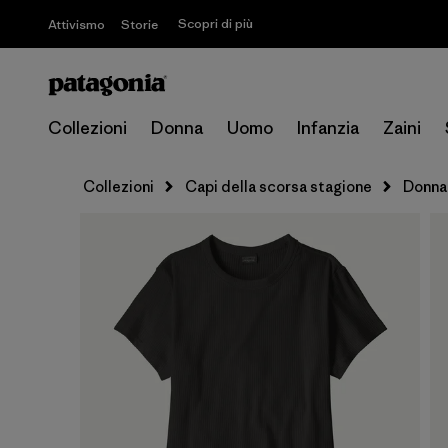
Scopri di più
Attivismo
Storie
Collezioni
Donna
Uomo
Infanzia
Zaini
Collezioni
Capi della scorsa stagione
Donna