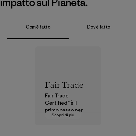
impatto sul Pianeta.
Com’è fatto
Dov’è fatto
Fair Trade
Fair Trade
Certified™ è il
primo passo per
Scopri di più
pagare salari
dignitosi a coloro
che fanno parte