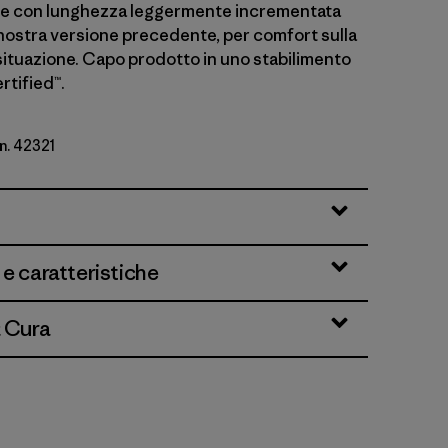
he con lunghezza leggermente incrementata
 nostra versione precedente, per comfort sulla
 situazione. Capo prodotto in uno stabilimento
rtified™.
n. 42321
 e caratteristiche
& Cura