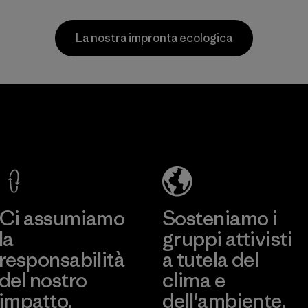
della nostra rete di
fornitura.
La nostra impronta ecologica
Programma
CKT Apparel
(Pvt) Ltd. -
Agalawatte
Factory
Scopri di più
Ci assumiamo
Sosteniamo i
la
gruppi attivisti
responsabilità
a tutela del
del nostro
clima e
impatto.
dell'ambiente.