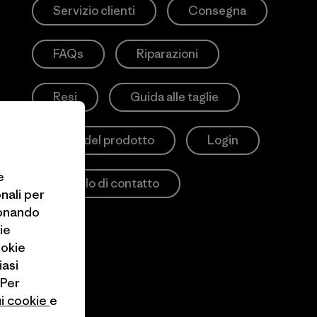
Servizio clienti
Consegna
FAQs
Riparazioni
Resi
Guida alle taglie
Cura del prodotto
Login
e
Modulo di contatto
onali per
ionando
ie
ookie
iasi
 Per
ui cookie
e