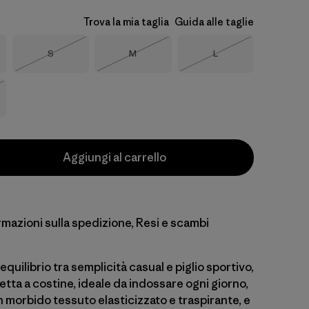
Trova la mia taglia
Guida alle taglie
Taglia
Taglia
Taglia
S
M
L
Esaurito
Esaurito
Esaurito
o
Aggiungi al carrello
rmazioni sulla spedizione, Resi e scambi
equilibrio tra semplicità casual e piglio sportivo,
tta a costine, ideale da indossare ogni giorno,
in morbido tessuto elasticizzato e traspirante, e