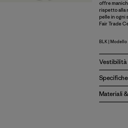
offre manic
rispetto alla
pelle in ogni
Fair Trade Ce
BLK
| Modello 
Black
Vestibilità
Specifiche
Materiali 