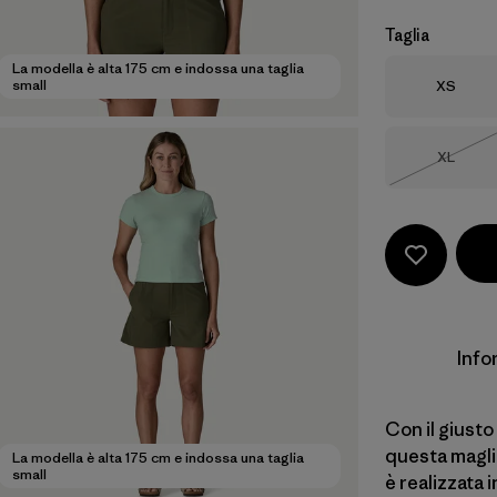
Taglia
La modella è alta 175 cm e indossa una taglia
Taglia
small
XS
Taglia
XL
Esaurit
Info
Con il giusto 
questa maglie
La modella è alta 175 cm e indossa una taglia
small
è realizzata 