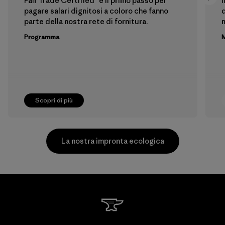
Fair Trade Certified™ è il primo passo per
I
pagare salari dignitosi a coloro che fanno
d
parte della nostra rete di fornitura.
m
Programma
M
Scopri di più
La nostra impronta ecologica