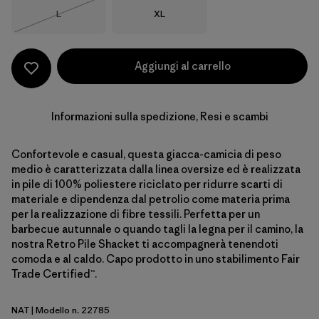
Taglia
Taglia
L
XL
Esaurito
Aggiungi al carrello
Informazioni sulla spedizione, Resi e scambi
Confortevole e casual, questa giacca-camicia di peso
medio è caratterizzata dalla linea oversize ed è realizzata
in pile di 100% poliestere riciclato per ridurre scarti di
materiale e dipendenza dal petrolio come materia prima
per la realizzazione di fibre tessili. Perfetta per un
barbecue autunnale o quando tagli la legna per il camino, la
nostra Retro Pile Shacket ti accompagnerà tenendoti
comoda e al caldo. Capo prodotto in uno stabilimento Fair
Trade Certified™.
NAT
| Modello n. 22785
Natural