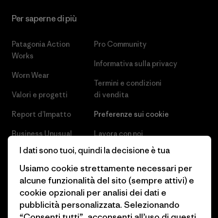
Per saperne di più
Patagonia Action
Pro Community
Works
Informativa sulla privacy
Worn Wear
Termini e condizioni
Valori e progetti
di vendita
Report d’Impatto
Preferenze sui cookie
Business Unusual
Lavora con noi
I dati sono tuoi, quindi la decisione è tua
Obiettivi climatici
Stampa e media
Usiamo cookie strettamente necessari per
1% For The Planet
Industry program
alcune funzionalità del sito (sempre attivi) e
cookie opzionali per analisi dei dati e
Come finanziamo
Programma di affiliazione
pubblicità personalizzata. Selezionando
Buoni regalo
Patagonia Svizzera Mappa del
“Consenti tutti”, acconsenti all’uso di questi