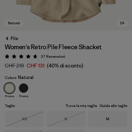
Pile
Women's Retro Pile Fleece Shacket
37
Recensioni
Valutazione: 4.7 / 5
CHF 219
CHF 131
(40% di sconto)
Natural
Colore
Natural
Promo
Promo
Taglia
Trova la mia taglia
Guida alle taglie
Taglia
Taglia
Taglia
XS
S
M
Esaurito
Esaurito