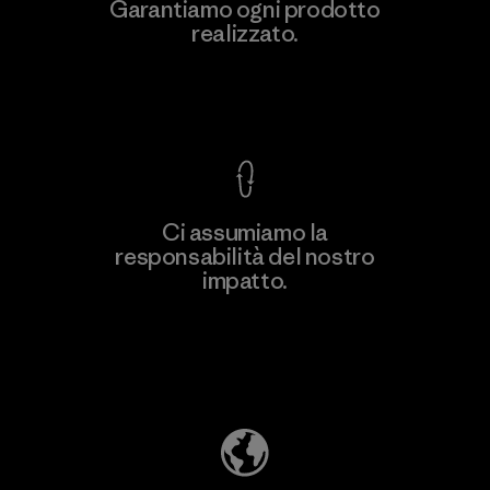
Ceylon Knit Trend (Pvt) Ltd. -
Garantiamo ogni prodotto
Eheliyagoda
realizzato.
Factory
Garanzia Corazzata
Ci assumiamo la
responsabilità del nostro
Scopri di più
impatto.
Scopri di più sulla nostra impronta
ecologica