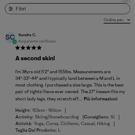
Cerca recensioni
Filtri
Ordina per
:
Sandra C.
SC
Acquirente verificato
A second skin!
I'm 38yrs old 5'2" and 155lbs. Measurements are
34"-33"-44" and I typically land between a M and L in
most clothing. I purchased a size large. This is the best
pair of tights I have ever owned. The 27" inseam fits my
short lady legs, they stretch eff...
Più informazioni
|
Height:
153cm - 160cm
|
|
Activity:
Skiing/Snowboarding
Consigliato:
Si
|
Attività:
Yoga, Corsa, Ciclismo, Casual, Hiking
Taglia Del Prodotto:
L