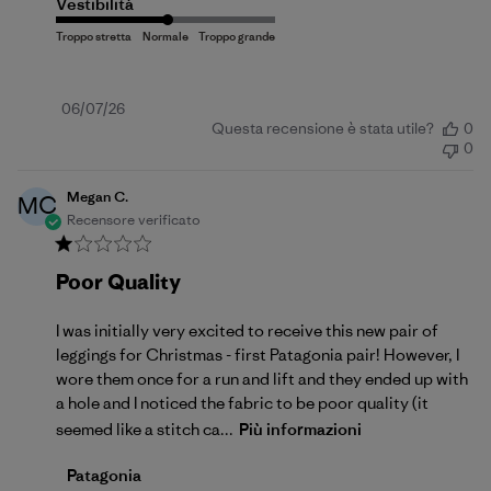
Vestibilità
Data
06/07/26
Questa recensione è stata utile?
0
di
0
pubblicazione
Megan C.
MC
Recensore verificato
Poor Quality
I was initially very excited to receive this new pair of
leggings for Christmas - first Patagonia pair! However, I
wore them once for a run and lift and they ended up with
a hole and I noticed the fabric to be poor quality (it
seemed like a stitch ca...
Più informazioni
Commenti del proprietario del negozio sulla recensio
Patagonia