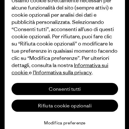
Usiamo cookie strettamente necessari per
alcune funzionalità del sito (sempre attivi) e
Come finanziamo
Programma di affiliazione
cookie opzionali per analisi dei dati e
Buoni regalo
Patagonia Svizzera Mappa del
pubblicità personalizzata. Selezionando
sito
“Consenti tutti”, acconsenti all’uso di questi
Trova un negozio
cookie opzionali. Per rifiutare, puoi fare clic
su “Rifiuta cookie opzionali” o modificare le
tue preferenze in qualsiasi momento facendo
clic su “Modifica preferenze”. Per ulteriori
dettagli, consulta la nostra
Informativa sui
© 2026 Patagonia, Inc. All Rights Reserved.
cookie
e
l’Informativa sulla privacy
.
Consenti tutti
italiano
Rifiuta cookie opzionali
Modifica preferenze