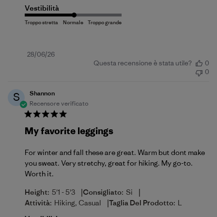
Vestibilità
Data
28/06/26
Questa recensione è stata utile?
0
di
0
pubblicazione
Shannon
S
Recensore verificato
My favorite leggings
For winter and fall these are great. Warm but dont make
you sweat. Very stretchy, great for hiking. My go-to.
Worth it.
|
|
Height:
5'1 - 5'3
Consigliato:
Si
|
Attività:
Hiking, Casual
Taglia Del Prodotto:
L