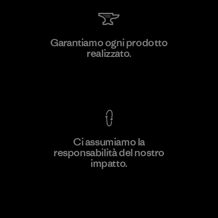
MAS Active (Pvt) Ltd. - Asialine
Garantiamo ogni prodotto
realizzato.
Factory
Garanzia Corazzata
Ci assumiamo la
responsabilità del nostro
Scopri di più
impatto.
Scopri di più sulla nostra impronta
ecologica