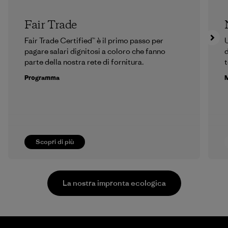
Fair Trade
Fair Trade Certified™ è il primo passo per
U
pagare salari dignitosi a coloro che fanno
d
parte della nostra rete di fornitura.
t
Programma
M
Scopri di più
La nostra impronta ecologica