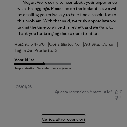
Hi Megan, we're sorry to hear about your experience 
with the leggings. Please be on the lookout, as we will 
be emailing you privately to help find a resolution to 
this problem. With that said, we truly appreciate you 
taking the time to write this review, and we want to 
thank you for bringing this to our attention.
|
|
|
Height:
5'4- 5'6
Consigliato:
No
Attività:
Corsa
Taglia Del Prodotto:
S
Vestibilità
Data
06/01/26
Questa recensione è stata utile?
0
di
0
pubblicazione
Carica altre recensioni