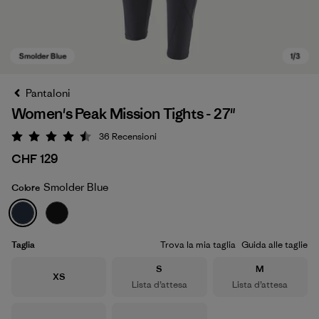
Pantaloni
Women's Peak Mission Tights - 27"
36
Recensioni
Valutazione: 4.5 / 5
CHF 129
Smolder Blue
Colore
Smolder Blue
Taglia
Trova la mia taglia
Guida alle taglie
Taglia
Taglia
S
M
Taglia
XS
Lista d’attesa
Lista d’attesa