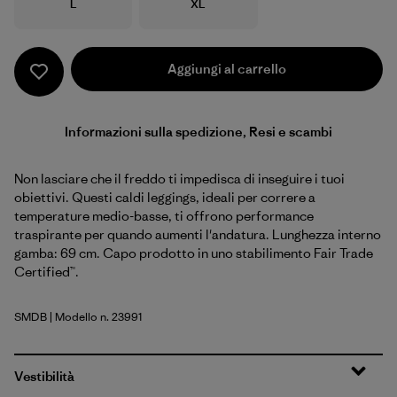
Taglia
Taglia
L
XL
Aggiungi al carrello
Informazioni sulla spedizione, Resi e scambi
Non lasciare che il freddo ti impedisca di inseguire i tuoi
obiettivi. Questi caldi leggings, ideali per correre a
temperature medio-basse, ti offrono performance
traspirante per quando aumenti l'andatura. Lunghezza interno
gamba: 69 cm. Capo prodotto in uno stabilimento Fair Trade
Certified™.
SMDB
| Modello n. 23991
Smolder Blue
Vestibilità