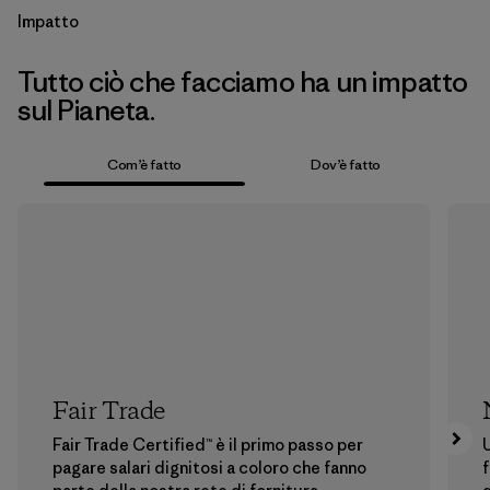
Impatto
Tutto ciò che facciamo ha un impatto
sul Pianeta.
Com’è fatto
Dov’è fatto
Fair Trade
Fair Trade Certified™ è il primo passo per
U
pagare salari dignitosi a coloro che fanno
f