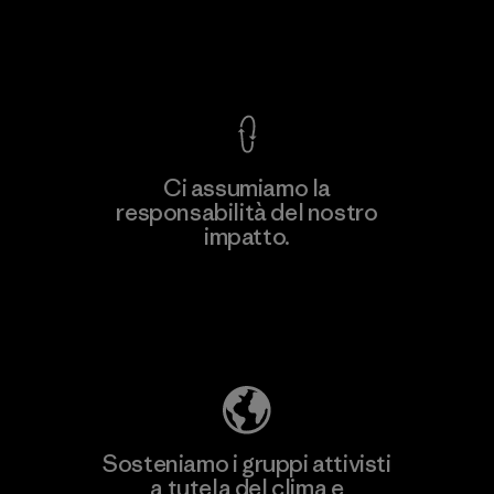
Garanzia Corazzata
Ci assumiamo la
responsabilità del nostro
Scopri di più
impatto.
Scopri di più sulla nostra impronta
ecologica
Sosteniamo i gruppi attivisti
a tutela del clima e