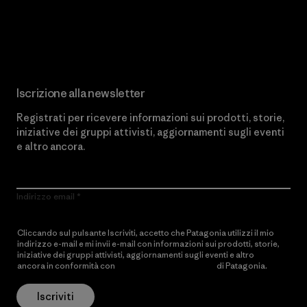
Scopri di più sul nostro impegno
Iscrizione alla newsletter
Registrati per ricevere informazioni sui prodotti, storie,
iniziative dei gruppi attivisti, aggiornamenti sugli eventi
e altro ancora.
Indirizzo email
Cliccando sul pulsante Iscriviti, accetto che Patagonia utilizzi il mio
indirizzo e-mail e mi invii e-mail con informazioni sui prodotti, storie,
iniziative dei gruppi attivisti, aggiornamenti sugli eventi e altro
ancora in conformità con
l’Informativa sulla privacy
di Patagonia.
Iscriviti