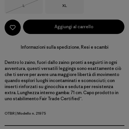
Taglia
Taglia
L
XL
Esaurito
Aggiungi al carrello
Informazioni sulla spedizione, Resi e scambi
Dentro lo zaino, fuori dallo zaino: pronti a seguirti in ogni
avventura, questi versatili leggings sono esattamente ciò
che ti serve per avere una maggiore libertà di movimento
quando esplori luoghi incontaminati e sconosciuti; con
inserti rinforzati su ginocchia e seduta per resistenza
extra. Lunghezza interno gamba: 71 cm. Capo prodotto in
uno stabilimento Fair Trade Certified™.
OTBR
| Modello n. 21975
Otter Brown