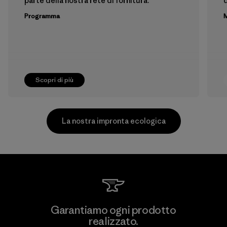
parte della nostra rete di fornitura.
Programma
M
Scopri di più
La nostra impronta ecologica
MAS Active (Pvt) Ltd. - Asialine
Garantiamo ogni prodotto
realizzato.
Factory