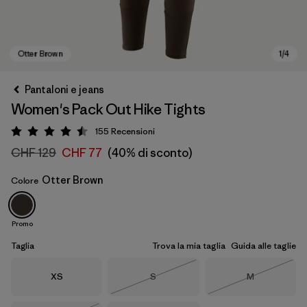
Pantaloni e jeans
Women's Pack Out Hike Tights
155
Recensioni
Valutazione: 4.5 / 5
CHF 129
CHF 77
(40% di sconto)
Otter Brown
Colore
Otter Brown
Promo
Taglia
Trova la mia taglia
Guida alle taglie
Taglia
Taglia
Taglia
XS
S
M
Esaurito
Esaurito