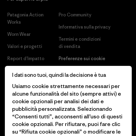
Patagonia Action
Pro Community
Works
Informativa sulla privacy
Worn Wear
Termini e condizioni
Valori e progetti
di vendita
Report d’Impatto
Preferenze sui cookie
Business Unusual
Lavora con noi
I dati sono tuoi, quindi la decisione è tua
Obiettivi climatici
Stampa e media
Usiamo cookie strettamente necessari per
alcune funzionalità del sito (sempre attivi) e
1% For The Planet
Industry program
cookie opzionali per analisi dei dati e
Come finanziamo
Programma di affiliazione
pubblicità personalizzata. Selezionando
“Consenti tutti”, acconsenti all’uso di questi
Buoni regalo
Patagonia Svizzera Mappa del
cookie opzionali. Per rifiutare, puoi fare clic
sito
su “Rifiuta cookie opzionali” o modificare le
Trova un negozio