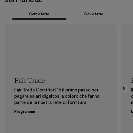
Com’è fatto
Dov’è fatto
Fair Trade
Fair Trade Certified™ è il primo passo per
I
pagare salari dignitosi a coloro che fanno
d
parte della nostra rete di fornitura.
m
Programma
M