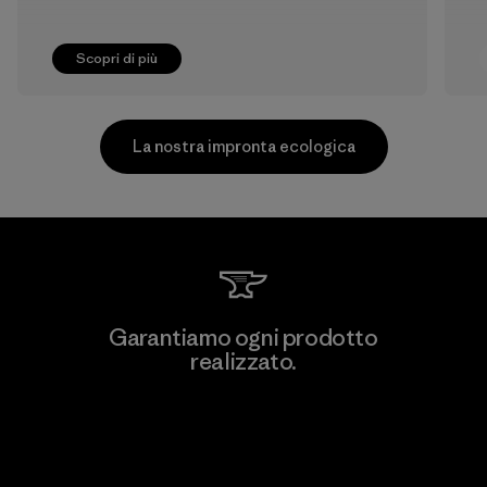
Scopri di più
La nostra impronta ecologica
Kwang Viet Garment Co., Ltd
Garantiamo ogni prodotto
realizzato.
Factory
M
Garanzia Corazzata