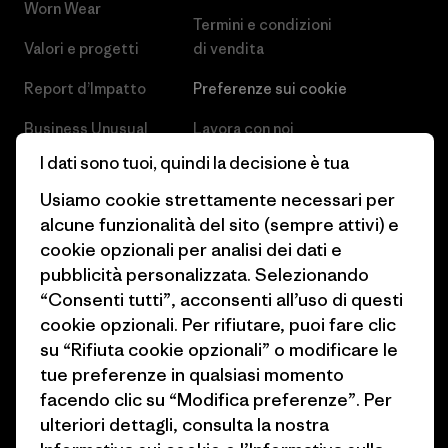
Worn Wear
Termini e condizioni
Valori e progetti
di vendita
Report d’Impatto
Preferenze sui cookie
Business Unusual
Lavora con noi
I dati sono tuoi, quindi la decisione è tua
Obiettivi climatici
Stampa e media
Usiamo cookie strettamente necessari per
1% For The Planet
Industry program
alcune funzionalità del sito (sempre attivi) e
cookie opzionali per analisi dei dati e
Come finanziamo
Programma di affiliazione
pubblicità personalizzata. Selezionando
Buoni regalo
Patagonia Svizzera Mappa del
“Consenti tutti”, acconsenti all’uso di questi
sito
cookie opzionali. Per rifiutare, puoi fare clic
Trova un negozio
su “Rifiuta cookie opzionali” o modificare le
tue preferenze in qualsiasi momento
facendo clic su “Modifica preferenze”. Per
ulteriori dettagli, consulta la nostra