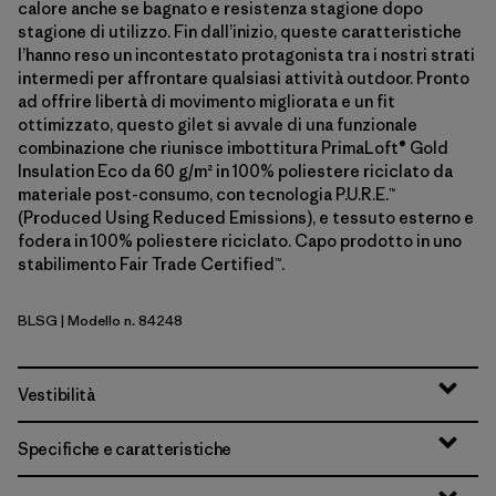
calore anche se bagnato e resistenza stagione dopo
stagione di utilizzo. Fin dall’inizio, queste caratteristiche
l’hanno reso un incontestato protagonista tra i nostri strati
intermedi per affrontare qualsiasi attività outdoor. Pronto
ad offrire libertà di movimento migliorata e un fit
ottimizzato, questo gilet si avvale di una funzionale
combinazione che riunisce imbottitura PrimaLoft® Gold
Insulation Eco da 60 g/m² in 100% poliestere riciclato da
materiale post-consumo, con tecnologia P.U.R.E.™
(Produced Using Reduced Emissions), e tessuto esterno e
fodera in 100% poliestere riciclato. Capo prodotto in uno
stabilimento Fair Trade Certified™.
BLSG
| Modello n. 84248
Blue Sage
Vestibilità
Specifiche e caratteristiche