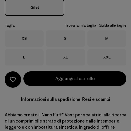
Gilet
Taglia
Trova la mia taglia
Guida alle taglie
Taglia
Taglia
Taglia
XS
S
M
Taglia
Taglia
Taglia
L
XL
XXL
Aggiungi al carrello
Informazioni sulla spedizione, Resi e scambi
Abbiamo creato il Nano Puff® Vest per scalatrici alla ricerca
di un comprimibile strato di protezione dalle intemperie,
leggero e con imbottitura sintetica, in grado di offrire