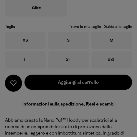
Gilet
Taglia
Trova la mia taglia
Guida alle taglie
Taglia
Taglia
Taglia
XS
S
M
Taglia
Taglia
Taglia
L
XL
XXL
Aggiungi al carrello
Informazioni sulla spedizione, Resi e scambi
Abbiamo creato la Nano Puff® Hoody per scalatrici alla
ricerca di un comprimibile strato di protezione dalle
intemperie, leggero e con imbottitura sintetica, in grado di