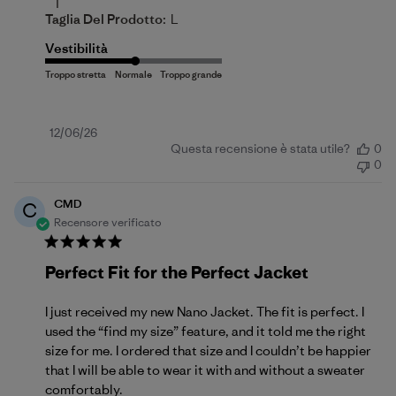
|
Taglia Del Prodotto:
L
Vestibilità
Data
12/06/26
Questa recensione è stata utile?
0
di
0
pubblicazione
CMD
C
Recensore verificato
Perfect Fit for the Perfect Jacket
I just received my new Nano Jacket. The fit is perfect. I
used the “find my size” feature, and it told me the right
size for me. I ordered that size and I couldn’t be happier
that I will be able to wear it with and without a sweater
comfortably.