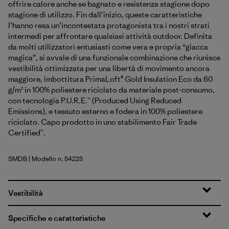
offrire calore anche se bagnato e resistenza stagione dopo
stagione di utilizzo. Fin dall’inizio, queste caratteristiche
l’hanno resa un’incontestata protagonista tra i nostri strati
intermedi per affrontare qualsiasi attività outdoor. Definita
da molti utilizzatori entusiasti come vera e propria “giacca
magica”, si avvale di una funzionale combinazione che riunisce
vestibilità ottimizzata per una libertà di movimento ancora
maggiore, imbottitura PrimaLoft® Gold Insulation Eco da 60
g/m² in 100% poliestere riciclato da materiale post-consumo,
con tecnologia P.U.R.E.™ (Produced Using Reduced
Emissions), e tessuto esterno e fodera in 100% poliestere
riciclato. Capo prodotto in uno stabilimento Fair Trade
Certified™.
SMDB
| Modello n. 84228
Smolder Blue
Vestibilità
Specifiche e caratteristiche