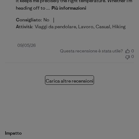
it keeps me precisely the right temperature. Whether I'm
heading off to ...
Più informazioni
|
Consigliato:
No
Attività:
Viaggi da pendolare, Lavoro, Casual, Hiking
Data
09/05/26
Questa recensione è stata utile?
0
di
0
pubblicazione
Carica altre recensioni
Impatto