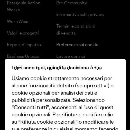
Patagonia Action
Pro Community
Works
Informativa sulla privacy
Worn Wear
Termini e condizioni
Valori e progetti
di vendita
Report d’Impatto
Preferenze sui cookie
Business Unusual
Lavora con noi
I dati sono tuoi, quindi la decisione è tua
Obiettivi climatici
Stampa e media
Usiamo cookie strettamente necessari per
1% For The Planet
Industry program
alcune funzionalità del sito (sempre attivi) e
Come finanziamo
Programma di affiliazione
cookie opzionali per analisi dei dati e
pubblicità personalizzata. Selezionando
Buoni regalo
Patagonia Svizzera Mappa del
“Consenti tutti”, acconsenti all’uso di questi
sito
cookie opzionali. Per rifiutare, puoi fare clic
Trova un negozio
su “Rifiuta cookie opzionali” o modificare le
tue preferenze in qualsiasi momento facendo