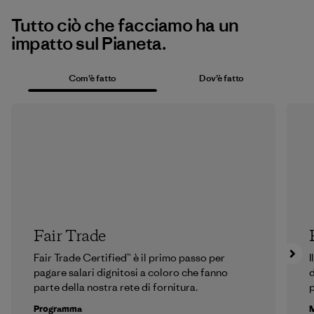
Tutto ciò che facciamo ha un
impatto sul Pianeta.
Com’è fatto
Dov’è fatto
Fair Trade
Fair Trade Certified™ è il primo passo per
I
pagare salari dignitosi a coloro che fanno
d
parte della nostra rete di fornitura.
p
Programma
M