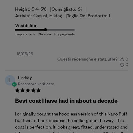
|
|
Height:
5'4- 5'6
Consigliato:
Si
|
Attività:
Casual, Hiking
Taglia Del Prodotto:
L
Vestibilità
Data
18/06/26
Questa recensione è stata utile?
0
di
0
pubblicazione
Lindsay
L
Recensore verificato
Best coat I have had in about a decade
I originally bought the hoodless version of this Nano Puff
but I sent it back because the collar got in the way. This
coat is perfection. It looks great, fitted, understated and