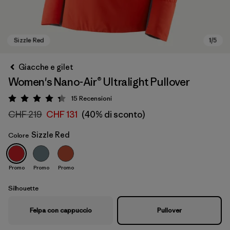
Giacche e gilet
Women's Nano-Air® Ultralight Pullover
15
Recensioni
Valutazione: 4.3 / 5
CHF 219
CHF 131
(40% di sconto)
Sizzle Red
Colore
Sizzle Red
Promo
Promo
Promo
Silhouette
Felpa con cappuccio
Pullover