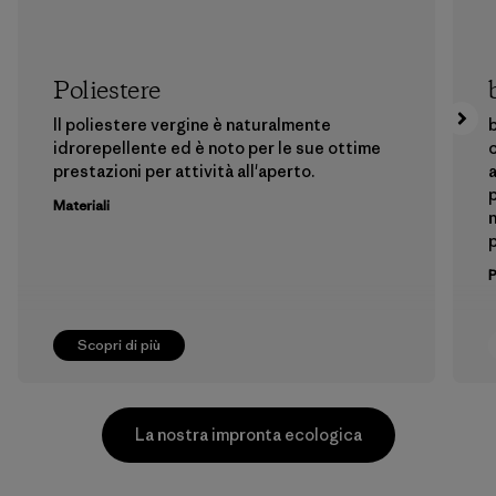
Poliestere
Il poliestere vergine è naturalmente
b
idrorepellente ed è noto per le sue ottime
c
prestazioni per attività all'aperto.
a
p
Materiali
n
p
Scopri di più
La nostra impronta ecologica