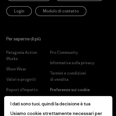
Login
Modulo di contatto
Per saperne di più
Patagonia Action
Pro Community
Works
Informativa sulla privacy
Worn Wear
Termini e condizioni
Valori e progetti
di vendita
Report d’Impatto
Preferenze sui cookie
Business Unusual
Lavora con noi
I dati sono tuoi, quindi la decisione è tua
Obiettivi climatici
Stampa e media
Usiamo cookie strettamente necessari per