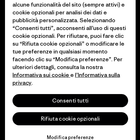
alcune funzionalità del sito (sempre attivi) e
1% For The Planet
Industry program
cookie opzionali per analisi dei dati e
Come finanziamo
Programma di affiliazione
pubblicità personalizzata. Selezionando
“Consenti tutti”, acconsenti all’uso di questi
Buoni regalo
Patagonia Svizzera Mappa del
cookie opzionali. Per rifiutare, puoi fare clic
sito
su “Rifiuta cookie opzionali” o modificare le
Trova un negozio
tue preferenze in qualsiasi momento
facendo clic su “Modifica preferenze”. Per
ulteriori dettagli, consulta la nostra
Informativa sui cookie
e
l’Informativa sulla
privacy
.
© 2026 Patagonia, Inc. All Rights Reserved.
Consenti tutti
italiano
Rifiuta cookie opzionali
Modifica preferenze