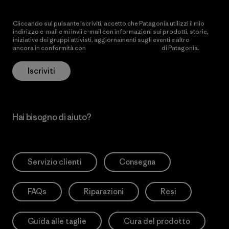
Cliccando sul pulsante Iscriviti, accetto che Patagonia utilizzi il mio
indirizzo e-mail e mi invii e-mail con informazioni sui prodotti, storie,
iniziative dei gruppi attivisti, aggiornamenti sugli eventi e altro
ancora in conformità con
l’Informativa sulla privacy
di Patagonia.
Iscriviti
Hai bisogno di aiuto?
Servizio clienti
Consegna
FAQs
Riparazioni
Resi
Guida alle taglie
Cura del prodotto