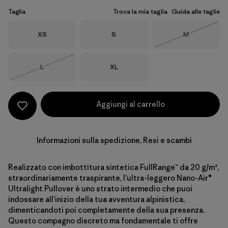
Taglia
Trova la mia taglia
Guida alle taglie
Taglia
Taglia
Taglia
XS
S
M
Esaurito
Taglia
Taglia
L
XL
Esaurito
Aggiungi al carrello
Informazioni sulla spedizione, Resi e scambi
Realizzato con imbottitura sintetica FullRange™ da 20 g/m²,
straordinariamente traspirante, l’ultra-leggero Nano-Air®
Ultralight Pullover è uno strato intermedio che puoi
indossare all’inizio della tua avventura alpinistica,
dimenticandoti poi completamente della sua presenza.
Questo compagno discreto ma fondamentale ti offre