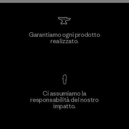
Atlanta Garment Manufacturing
Garantiamo ogni prodotto
Company
realizzato.
M
Factory
Garanzia Corazzata
Ci assumiamo la
responsabilità del nostro
Scopri di più
impatto.
Scopri di più sulla nostra impronta