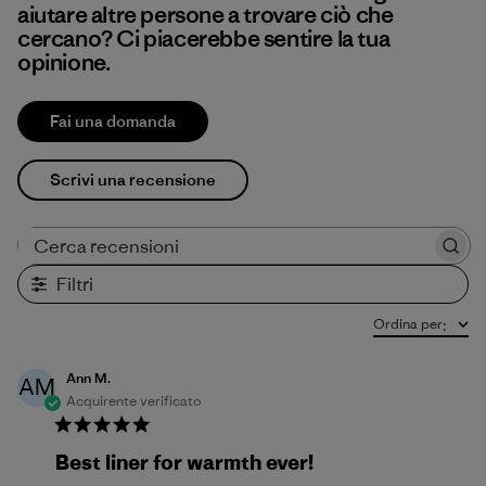
aiutare altre persone a trovare ciò che
cercano? Ci piacerebbe sentire la tua
opinione.
Fai una domanda
Scrivi una recensione
Cerca recensioni
Filtri
Ordina per
:
Ann M.
AM
Acquirente verificato
Best liner for warmth ever!