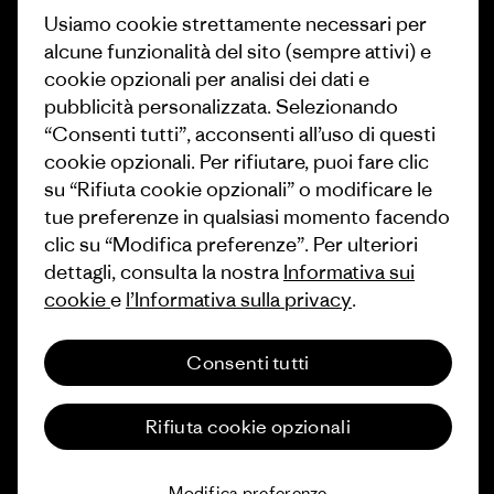
Usiamo cookie strettamente necessari per
1% For The Planet
Industry program
alcune funzionalità del sito (sempre attivi) e
Come finanziamo
Programma di affiliazione
cookie opzionali per analisi dei dati e
pubblicità personalizzata. Selezionando
Buoni regalo
Patagonia Svizzera Mappa del
“Consenti tutti”, acconsenti all’uso di questi
sito
cookie opzionali. Per rifiutare, puoi fare clic
Trova un negozio
su “Rifiuta cookie opzionali” o modificare le
tue preferenze in qualsiasi momento facendo
clic su “Modifica preferenze”. Per ulteriori
dettagli, consulta la nostra
Informativa sui
cookie
e
l’Informativa sulla privacy
.
© 2026 Patagonia, Inc. All Rights Reserved.
Consenti tutti
italiano
Rifiuta cookie opzionali
Modifica preferenze