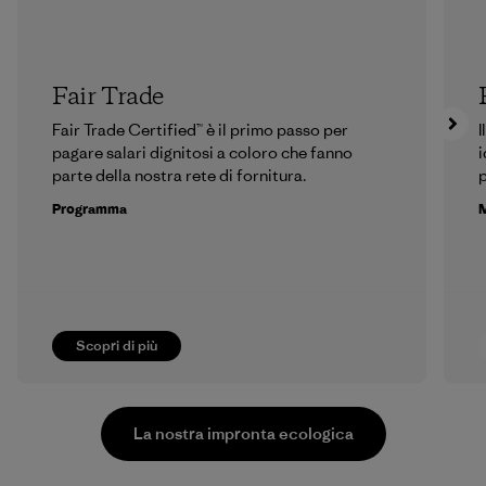
Fair Trade
Fair Trade Certified™ è il primo passo per
I
pagare salari dignitosi a coloro che fanno
i
parte della nostra rete di fornitura.
p
Programma
M
Scopri di più
La nostra impronta ecologica