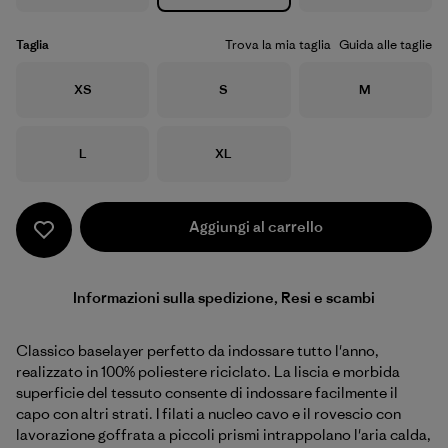
Taglia
Trova la mia taglia
Guida alle taglie
Taglia
Taglia
Taglia
XS
S
M
Taglia
Taglia
L
XL
Aggiungi al carrello
Informazioni sulla spedizione, Resi e scambi
Classico baselayer perfetto da indossare tutto l'anno,
realizzato in 100% poliestere riciclato. La liscia e morbida
superficie del tessuto consente di indossare facilmente il
capo con altri strati. I filati a nucleo cavo e il rovescio con
lavorazione goffrata a piccoli prismi intrappolano l'aria calda,