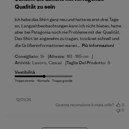
Qualität zu sein
Ich habe das Shirt ganz neu und hatte es erst drei Tage
an, Langzeitbeobachtungen kann ich nicht bieten, hatte
aber bei Patagonia noch nie Probleme mit der Qualität.
Das Shirt ist angenehm zu tragen, trocknet schnell und
die Größeninformationen waren...
Più informazioni
|
|
Consigliato:
Si
Altezza:
161 - 165 cm
|
Attività:
Lavoro, Casual
Taglia Del Prodotto:
S
Vestibilità
Data
12/01/26
Questa recensione è stata utile?
0
di
0
pubblicazione