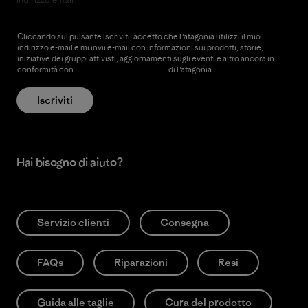
Cliccando sul pulsante Iscriviti, accetto che Patagonia utilizzi il mio
indirizzo e-mail e mi invii e-mail con informazioni sui prodotti, storie,
iniziative dei gruppi attivisti, aggiornamenti sugli eventi e altro ancora in
conformità con
l’Informativa sulla privacy
di Patagonia.
Iscriviti
Hai bisogno di aiuto?
Servizio clienti
Consegna
FAQs
Riparazioni
Resi
Guida alle taglie
Cura del prodotto