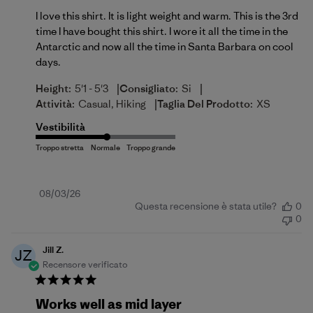
I love this shirt. It is light weight and warm. This is the 3rd
time I have bought this shirt. I wore it all the time in the
Antarctic and now all the time in Santa Barbara on cool
days.
|
|
Height:
5'1 - 5'3
Consigliato:
Si
|
Attività:
Casual, Hiking
Taglia Del Prodotto:
XS
Vestibilità
Data
08/03/26
Questa recensione è stata utile?
0
di
0
pubblicazione
Jill Z.
JZ
Recensore verificato
Works well as mid layer