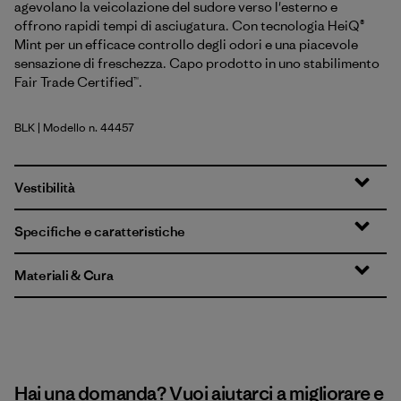
agevolano la veicolazione del sudore verso l'esterno e
offrono rapidi tempi di asciugatura. Con tecnologia HeiQ®
Mint per un efficace controllo degli odori e una piacevole
sensazione di freschezza. Capo prodotto in uno stabilimento
Fair Trade Certified™.
BLK
| Modello n. 44457
Black
Vestibilità
Specifiche e caratteristiche
Materiali & Cura
Hai una domanda? Vuoi aiutarci a migliorare e