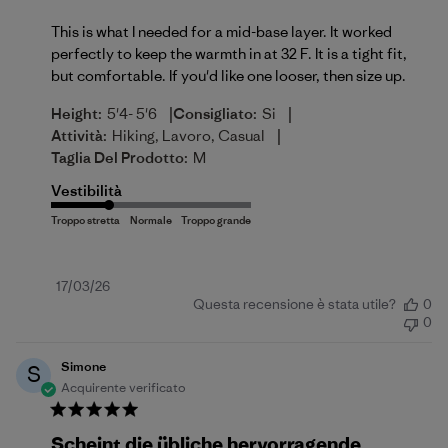
This is what I needed for a mid-base layer. It worked
perfectly to keep the warmth in at 32 F. It is a tight fit,
but comfortable. If you'd like one looser, then size up.
|
|
Height:
5'4- 5'6
Consigliato:
Si
|
Attività:
Hiking, Lavoro, Casual
Taglia Del Prodotto:
M
Vestibilità
Data
17/03/26
Questa recensione è stata utile?
0
di
0
pubblicazione
Simone
S
Acquirente verificato
Scheint die übliche hervorragende