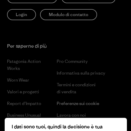
Login
Modulo di contatto
Per saperne di più
Patagonia Action
Pro Community
Works
Informativa sulla privacy
Worn Wear
Termini e condizioni
Valori e progetti
di vendita
Report d’Impatto
Preferenze sui cookie
Business Unusual
Lavora con noi
I dati sono tuoi, quindi la decisione è tua
Obiettivi climatici
Stampa e media