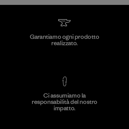
MAS Active (Pvt) Ltd - Sleekline
Garantiamo ogni prodotto
realizzato.
Factory
M
Garanzia Corazzata
Ci assumiamo la
responsabilità del nostro
Scopri di più
impatto.
Scopri di più sulla nostra impronta