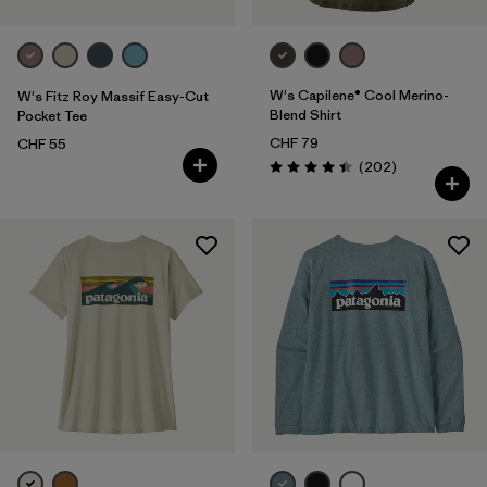
W's Capilene® Cool Merino-
W's Fitz Roy Massif Easy-Cut
Blend Shirt
Pocket Tee
CHF 79
CHF 55
Recensioni
(202
)
Valutazione: 4.4 / 5