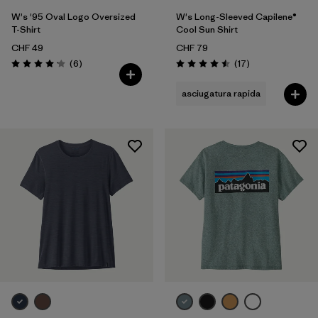
W's '95 Oval Logo Oversized
W's Long-Sleeved Capilene®
T-Shirt
Cool Sun Shirt
CHF 49
CHF 79
Recensioni
Recensioni
(6
)
(17
)
Valutazione: 4.2 / 5
Valutazione: 4.5 / 5
asciugatura rapida