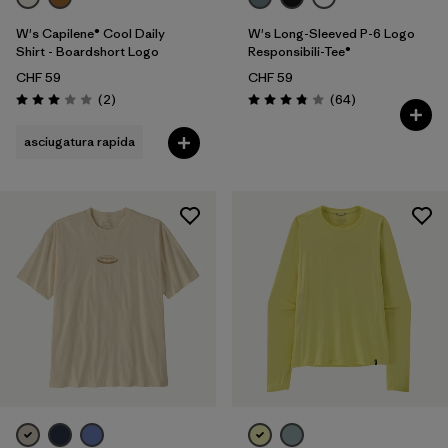
W's Capilene® Cool Daily
W's Long-Sleeved P-6 Logo
Shirt - Boardshort Logo
Responsibili-Tee®
CHF 59
CHF 59
Recensioni
Recensioni
(2
)
(64
)
Valutazione: 3.0 / 5
Valutazione: 3.8 / 5
asciugatura rapida