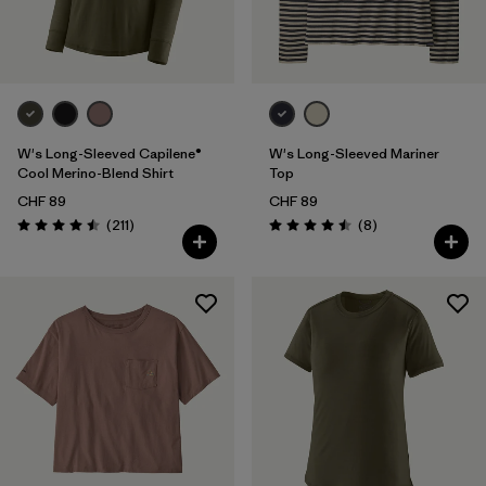
Filtra per
Vestibilità
Filtra per
Colore
Filtra per
Prezzo
W's Long-Sleeved Capilene®
W's Long-Sleeved Mariner
Cool Merino-Blend Shirt
Top
CHF 89
CHF 89
Filtra per
Caratteristiche
Recensioni
Recensioni
(211
)
(8
)
Valutazione: 4.5 / 5
Valutazione: 4.5 / 5
Filtra per
Tessuto