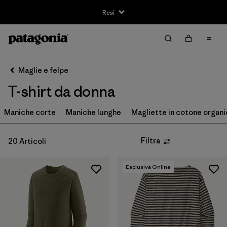
Resi
Filter & Sort
Cancella tutti
Ordina per
Maglie e felpe
Filtra per
Taglia
T-shirt da donna
XS
(19)
Maniche corte
Maniche lunghe
Magliette in cotone organ
S
(20)
Filtra
20 Articoli
M
(19)
L
(18)
Esclusiva Online
XL
(20)
XXL
(12)