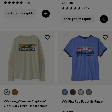
Recensioni
(10
)
CHF 49
Valutazione: 4.8 / 5
Recensioni
(24
)
Valutazione: 4.7 / 5
asciugatura rapida
asciugatura rapida
W's Long-Sleeved Capilene®
W's Fitz Roy Foothills Ringer
Cool Daily Shirt - Boardshort
Tee
Logo