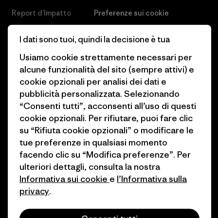
Report d’Impatto
Preferenze sui cookie
Business Unusual
Lavora con noi
I dati sono tuoi, quindi la decisione è tua
Obiettivi climatici
Stampa e media
Usiamo cookie strettamente necessari per
alcune funzionalità del sito (sempre attivi) e
1% For The Planet
Industry program
cookie opzionali per analisi dei dati e
Come finanziamo
Programma di affiliazione
pubblicità personalizzata. Selezionando
“Consenti tutti”, acconsenti all’uso di questi
Buoni regalo
Patagonia Svizzera Mappa del
cookie opzionali. Per rifiutare, puoi fare clic
sito
su “Rifiuta cookie opzionali” o modificare le
Trova un negozio
tue preferenze in qualsiasi momento
facendo clic su “Modifica preferenze”. Per
ulteriori dettagli, consulta la nostra
Informativa sui cookie
e
l’Informativa sulla
privacy
.
© 2026 Patagonia, Inc. All Rights Reserved.