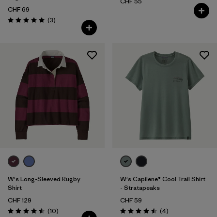
CHF 55
CHF 69
Recensioni
(3
)
Valutazione: 5.0 / 5
W's Long-Sleeved Rugby
W's Capilene® Cool Trail Shirt
Shirt
- Stratapeaks
CHF 129
CHF 59
Recensioni
Recensioni
(10
)
(4
)
Valutazione: 4.5 / 5
Valutazione: 4.5 / 5