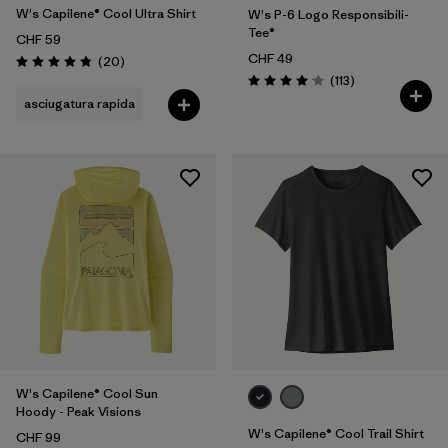
W's Capilene® Cool Ultra Shirt
W's P-6 Logo Responsibili-
Tee®
CHF 59
CHF 49
Recensioni
(20
)
Valutazione: 4.9 / 5
Recensioni
(113
)
Valutazione: 4.0 / 5
asciugatura rapida
W's Capilene® Cool Sun
Hoody - Peak Visions
W's Capilene® Cool Trail Shirt
CHF 99