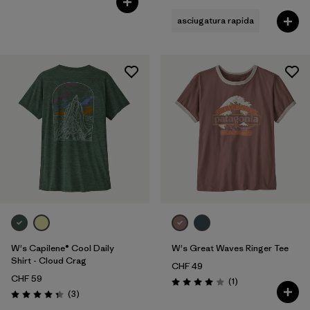
asciugatura rapida
W's Capilene® Cool Daily
W's Great Waves Ringer Tee
Shirt - Cloud Crag
CHF 49
CHF 59
Recensioni
(1
)
Valutazione: 4.0 / 5
Recensioni
(3
)
Valutazione: 4.3 / 5