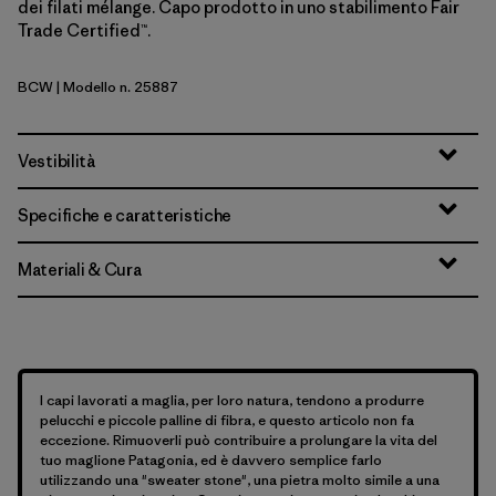
dei filati mélange. Capo prodotto in uno stabilimento Fair
Trade Certified™.
BCW
| Modello n. 25887
Birch White
Vestibilità
Specifiche e caratteristiche
Materiali & Cura
I capi lavorati a maglia, per loro natura, tendono a produrre
pelucchi e piccole palline di fibra, e questo articolo non fa
eccezione. Rimuoverli può contribuire a prolungare la vita del
tuo maglione Patagonia, ed è davvero semplice farlo
utilizzando una "sweater stone", una pietra molto simile a una