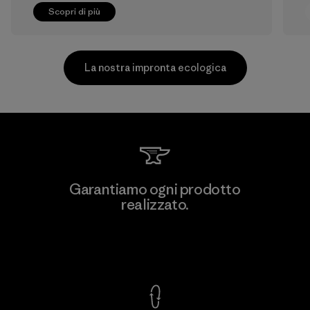
Scopri di più
La nostra impronta ecologica
CKT Apparel (Pvt) Ltd. -
Garantiamo ogni prodotto
Agalawatte
realizzato.
M
Factory
Garanzia Corazzata