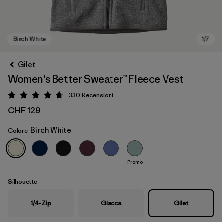
Gilet
Women's Better Sweater™ Fleece Vest
330
Recensioni
Valutazione: 4.7 / 5
CHF 129
Birch White
Colore
Birch White
Promo
Silhouette
1/4-Zip
Giacca
Gilet