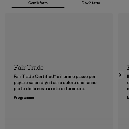
Com’è fatto
Dov’è fatto
Fair Trade
Fair Trade Certified™ è il primo passo per
I
pagare salari dignitosi a coloro che fanno
d
parte della nostra rete di fornitura.
m
Programma
M