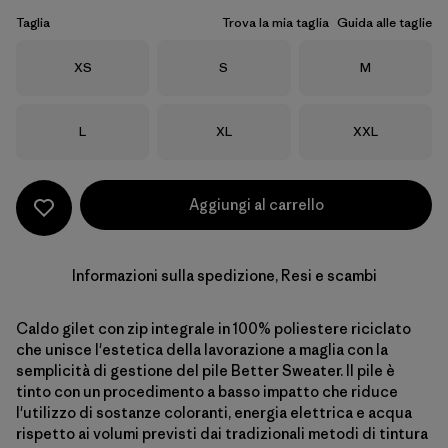
Taglia
Trova la mia taglia
Guida alle taglie
Taglia
Taglia
Taglia
XS
S
M
Taglia
Taglia
Taglia
L
XL
XXL
Aggiungi al carrello
Informazioni sulla spedizione, Resi e scambi
Caldo gilet con zip integrale in 100% poliestere riciclato
che unisce l'estetica della lavorazione a maglia con la
semplicità di gestione del pile Better Sweater. Il pile è
tinto con un procedimento a basso impatto che riduce
l'utilizzo di sostanze coloranti, energia elettrica e acqua
rispetto ai volumi previsti dai tradizionali metodi di tintura