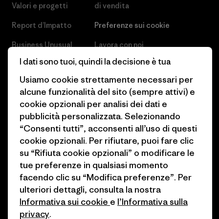
Valori e progetti
di vendita
Report d’Impatto
Preferenze sui cookie
Business Unusual
Lavora con noi
I dati sono tuoi, quindi la decisione è tua
Obiettivi climatici
Stampa e media
Usiamo cookie strettamente necessari per
1% For The Planet
Industry program
alcune funzionalità del sito (sempre attivi) e
cookie opzionali per analisi dei dati e
Come finanziamo
Programma di affiliazione
pubblicità personalizzata. Selezionando
Buoni regalo
Patagonia Svizzera Mappa del
“Consenti tutti”, acconsenti all’uso di questi
sito
cookie opzionali. Per rifiutare, puoi fare clic
Trova un negozio
su “Rifiuta cookie opzionali” o modificare le
tue preferenze in qualsiasi momento
facendo clic su “Modifica preferenze”. Per
ulteriori dettagli, consulta la nostra
Informativa sui cookie
e
l’Informativa sulla
© 2026 Patagonia, Inc. All Rights Reserved.
privacy
.